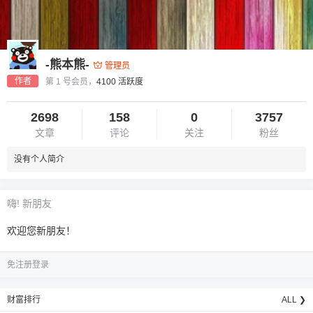
-熊本熊-
管理员
作者
第 1 号会员，
4100 活跃度
2698
158
0
3757
文章
评论
关注
粉丝
6位以上
没有个人简介
您没有权限发布内容，请购买会员或者提升权
6位以上
限。
嗨! 新朋友
欢迎您新朋友！
忘记密码？
找回
已有帐号？
登录
免注册登录
财富排行
ALL ❯