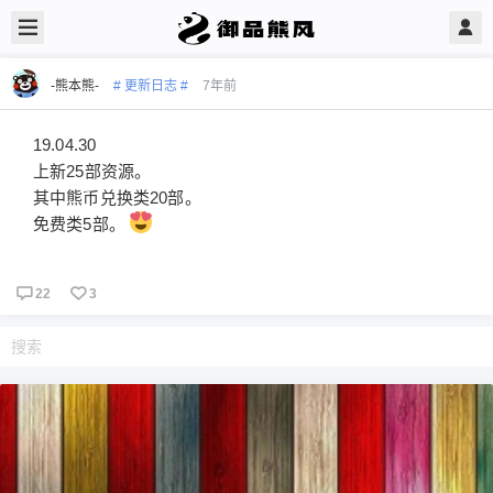
-熊本熊-
# 更新日志 #
7年前
19.04.30
上新25部资源。
其中熊币兑换类20部。
免费类5部。
22
3