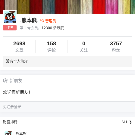
-熊本熊-
管理员
作者
第 1 号会员，
12300 活跃度
2698
158
0
3757
文章
评论
关注
粉丝
6位以上
没有个人简介
您没有权限发布内容，请购买会员或者提升权
6位以上
限。
嗨! 新朋友
欢迎您新朋友！
忘记密码？
找回
已有帐号？
登录
免注册登录
财富排行
ALL ❯
-熊本熊-