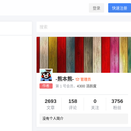
登录
快速注册
-熊本熊-
管理员
作者
第 1 号会员，
4300 活跃度
2693
158
0
3756
文章
评论
关注
粉丝
没有个人简介