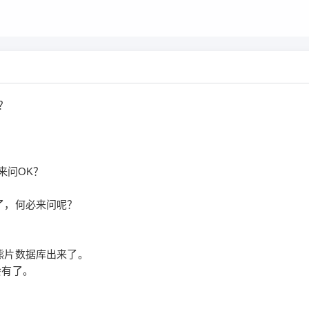
？
来问OK？
了，何必来问呢？
熊片数据库出来了。
会有了。