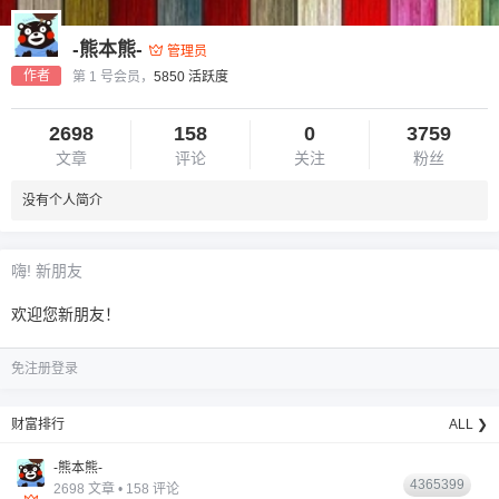
-熊本熊-
管理员
作者
第 1 号会员，
5850 活跃度
2698
158
0
3759
文章
评论
关注
粉丝
没有个人简介
6位以上
您没有权限发布内容，请购买会员或者提升权
6位以上
嗨! 新朋友
限。
欢迎您新朋友！
免注册登录
忘记密码？
找回
已有帐号？
登录
财富排行
ALL ❯
-熊本熊-
4365399
2698 文章 • 158 评论