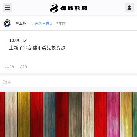
-熊本熊-
# 更新日志 #
7年前
19.06.12
上新了10部熊币类兑换资源
19
0