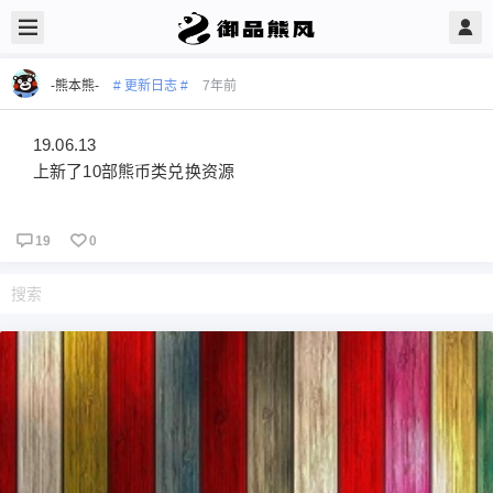
-熊本熊-
# 更新日志 #
7年前
19.06.13
上新了10部熊币类兑换资源
19
0