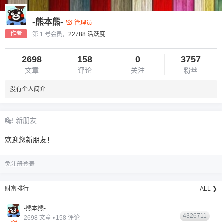
-熊本熊-
管理员
作者
第 1 号会员，
22788 活跃度
2698
158
0
3757
文章
评论
关注
粉丝
没有个人简介
6位以上
您没有权限发布内容，请购买会员或者提升权
6位以上
嗨! 新朋友
限。
欢迎您新朋友！
免注册登录
忘记密码？
找回
已有帐号？
登录
财富排行
ALL ❯
-熊本熊-
4326711
2698 文章 • 158 评论