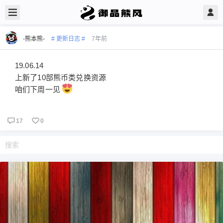
-熊本熊-
# 更新日志 #
7年前
19.06.14
上新了10部熊币类兑换资源
咱们下周一见
17
0