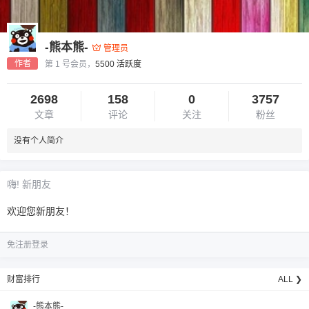
-熊本熊-
管理员
作者
第 1 号会员，
5500 活跃度
2698
158
0
3757
文章
评论
关注
粉丝
6位以上
没有个人简介
您没有权限发布内容，请购买会员或者提升权
6位以上
限。
嗨! 新朋友
欢迎您新朋友！
忘记密码？
找回
已有帐号？
登录
免注册登录
财富排行
ALL ❯
-熊本熊-