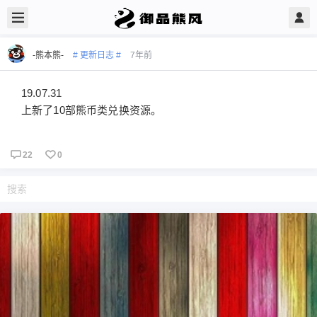
-熊本熊-
# 更新日志 #
7年前
19.07.31
上新了10部熊币类兑换资源。
22
0