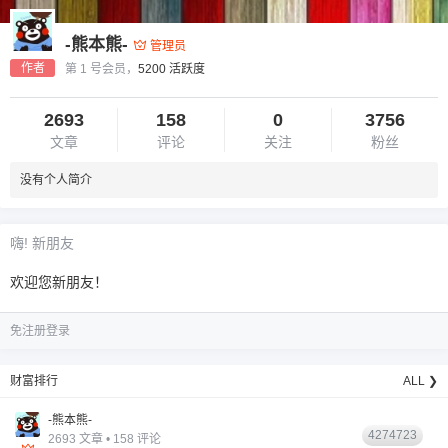
-熊本熊-
管理员
作者
第 1 号会员，
5200 活跃度
2693
158
0
3756
文章
评论
关注
粉丝
没有个人简介
6位以上
您没有权限发布内容，请购买会员或者提升权
6位以上
嗨! 新朋友
限。
欢迎您新朋友！
免注册登录
忘记密码？
找回
已有帐号？
登录
财富排行
ALL ❯
-熊本熊-
4274723
2693 文章 • 158 评论