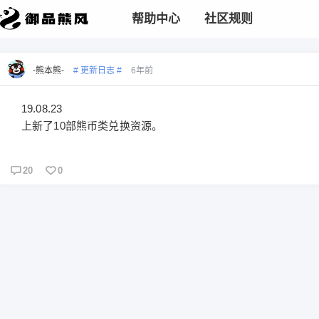
帮助中心
社区规则
-熊本熊-
# 更新日志 #
6年前
19.08.23
上新了10部熊币类兑换资源。
20
0