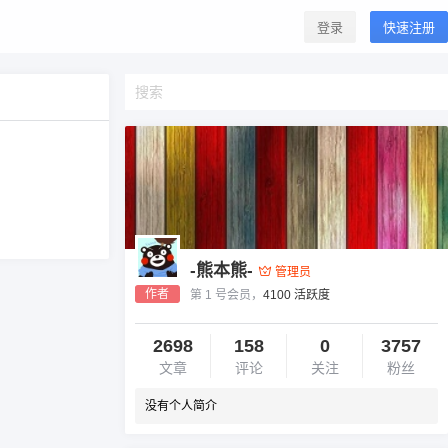
登录
快速注册
-熊本熊-
管理员
作者
第 1 号会员，
4100 活跃度
2698
158
0
3757
文章
评论
关注
粉丝
没有个人简介