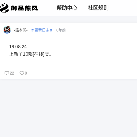
帮助中心
社区规则
-熊本熊-
# 更新日志 #
6年前
19.08.24
上新了10部[在线]类。
22
0