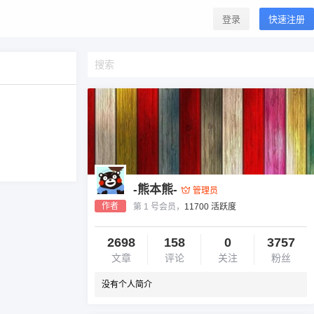
登录
快速注册
-熊本熊-
管理员
作者
第 1 号会员，
11700 活跃度
2698
158
0
3757
文章
评论
关注
粉丝
没有个人简介