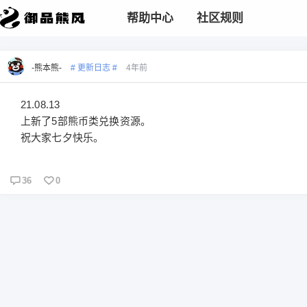
帮助中心
社区规则
-熊本熊-
# 更新日志 #
4年前
21.08.13
上新了5部熊币类兑换资源。
祝大家七夕快乐。
36
0