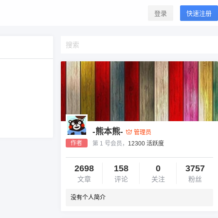
登录
快速注册
-熊本熊-
管理员
作者
第 1 号会员，
12300 活跃度
2698
158
0
3757
文章
评论
关注
粉丝
没有个人简介