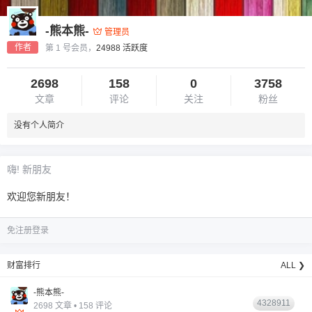
-熊本熊-
管理员
作者
第 1 号会员，
24988 活跃度
2698
158
0
3758
文章
评论
关注
粉丝
没有个人简介
6位以上
您没有权限发布内容，请购买会员或者提升权
6位以上
嗨! 新朋友
限。
欢迎您新朋友！
免注册登录
忘记密码？
找回
已有帐号？
登录
财富排行
ALL ❯
-熊本熊-
4328911
2698 文章 • 158 评论