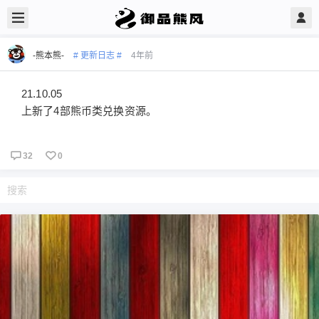
-熊本熊-
# 更新日志 #
4年前
21.10.05
上新了4部熊币类兑换资源。
32
0