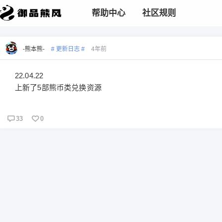
帮助中心
社区规则
-熊本熊-
# 更新日志 #
4年前
22.04.22
上新了5部熊币类兑换资源
33
0