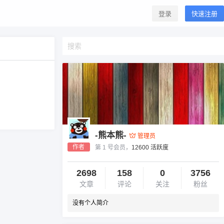
登录
快速注册
-熊本熊-
管理员
作者
第 1 号会员，
12600 活跃度
2698
158
0
3756
文章
评论
关注
粉丝
没有个人简介