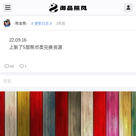
-熊本熊-
# 更新日志 #
3年前
22.09.16
上新了5部熊币类兑换资源
49
1