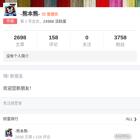
-熊本熊-
管理员
作者
第 1 号会员，
24988 活跃度
2698
158
0
3758
文章
评论
关注
粉丝
没有个人简介
6位以上
您没有权限发布内容，请购买会员或者提升权
6位以上
嗨! 新朋友
限。
欢迎您新朋友！
免注册登录
忘记密码？
找回
已有帐号？
登录
财富排行
ALL ❯
-熊本熊-
4328911
2698 文章 • 158 评论