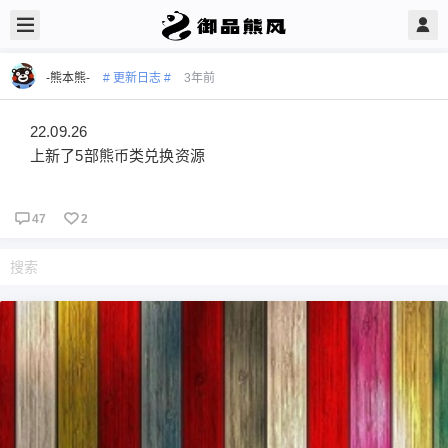
-熊本熊-
# 更新日志 #
3年前
22.09.26
上新了5部熊币类兑换资源
47
2