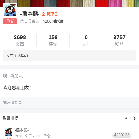
-熊本熊-
管理员
作者
第 1 号会员，
4200 活跃度
2698
158
0
3757
文章
评论
关注
粉丝
没有个人简介
6位以上
您没有权限发布内容，请购买会员或者提升权
6位以上
嗨! 新朋友
限。
欢迎您新朋友！
免注册登录
忘记密码？
找回
已有帐号？
登录
财富排行
ALL ❯
-熊本熊-
4290123
2698 文章 • 158 评论