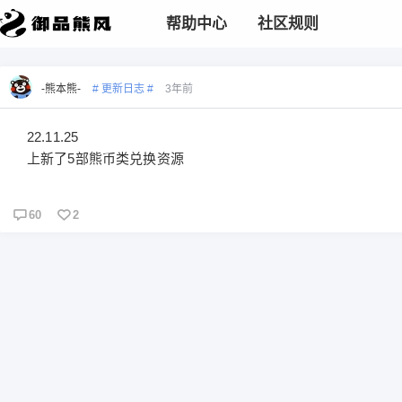
帮助中心
社区规则
-熊本熊-
# 更新日志 #
3年前
22.11.25
上新了5部熊币类兑换资源
60
2