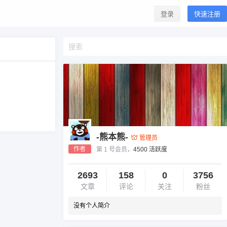
登录
快速注册
-熊本熊-
管理员
作者
第 1 号会员，
4500 活跃度
2693
158
0
3756
文章
评论
关注
粉丝
没有个人简介