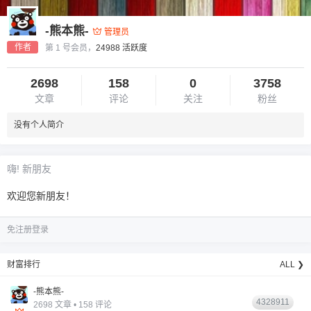
-熊本熊-
管理员
作者
第 1 号会员，
24988 活跃度
2698
158
0
3758
文章
评论
关注
粉丝
没有个人简介
6位以上
您没有权限发布内容，请购买会员或者提升权
6位以上
嗨! 新朋友
限。
欢迎您新朋友！
免注册登录
忘记密码？
找回
已有帐号？
登录
财富排行
ALL ❯
-熊本熊-
4328911
2698 文章 • 158 评论