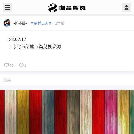
-熊本熊-
# 更新日志 #
3年前
23.02.17
上新了5部熊币类兑换资源
40
1