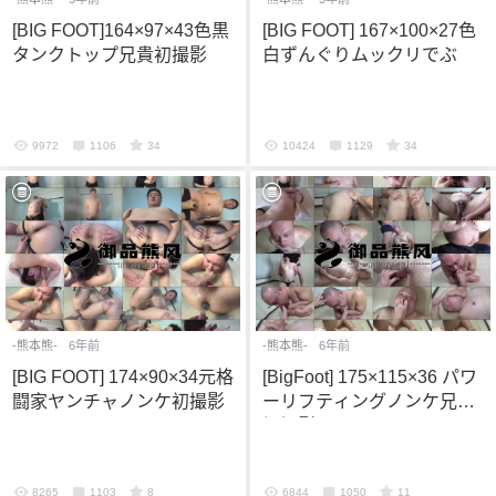
[BIG FOOT]164×97×43色黒
[BIG FOOT] 167×100×27色
タンクトップ兄貴初撮影
白ずんぐりムックリでぶ
9972
1106
34
10424
1129
34
-熊本熊-
6年前
-熊本熊-
6年前
[BIG FOOT] 174×90×34元格
[BigFoot] 175×115×36 パワ
闘家ヤンチャノンケ初撮影
ーリフティングノンケ兄貴
初撮影
8265
1103
8
6844
1050
11