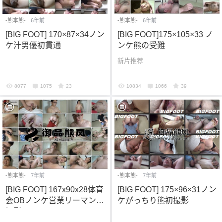
-熊本熊-
6年前
-熊本熊-
6年前
[BIG FOOT] 170×87×34ノン
[BIG FOOT]175×105×33 ノ
ケ汁男優初貫通
ンケ熊の受難
新片推荐
8077
1075
23
10834
1066
39
-熊本熊-
7年前
-熊本熊-
7年前
[BIG FOOT] 167x90x28体育
[BIG FOOT] 175×96×31ノン
会OBノンケ営業リーマン初
ケがっちり熊初撮影
撮影