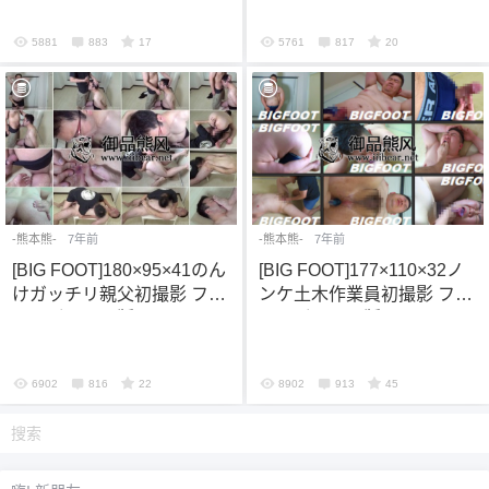
5881
883
17
5761
817
20
-熊本熊-
7年前
-熊本熊-
7年前
[BIG FOOT]180×95×41のん
[BIG FOOT]177×110×32ノ
けガッチリ親父初撮影 フル
ンケ土木作業員初撮影 フル
ハイビジョン版
ハイビジョン版
6902
816
22
8902
913
45