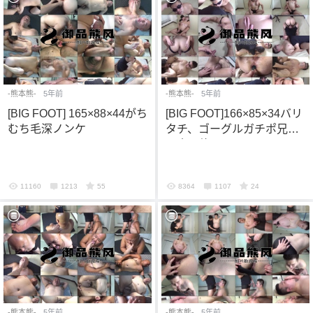
-熊本熊-
5年前
-熊本熊-
5年前
[BIG FOOT] 165×88×44がち
[BIG FOOT]166×85×34バリ
むち毛深ノンケ
タチ、ゴーグルガチポ兄貴
の大悶絶
11160
1213
55
8364
1107
24
-熊本熊-
5年前
-熊本熊-
5年前