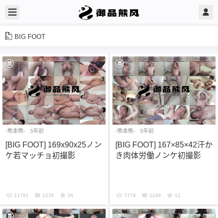
BIG FOOT
-熊本熊-
5年前
-熊本熊-
5年前
[BIG FOOT] 169x90x25ノン
[BIG FOOT] 167×85×42汗か
ケ若マッチョ初撮影
き肉体労働ノンケ初撮影
11791
1270
26
7779
1166
11