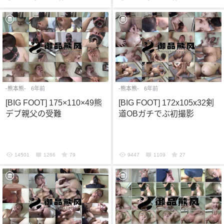
6位以上
您没有权限发布内容，请购买会员或者提升权
6位以上
限。
-熊本熊-
6年前
-熊本熊-
6年前
[BIG FOOT] 175×110×49熊
[BIG FOOT] 172x105x32剣
デブ親父の受難
道OBガチでぶ初撮影
忘记密码？
找回
已有帐号？
登录
14501
1266
79
9447
1109
27