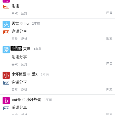
谢谢
回复
喜欢
反对
灭世
@
liu
2年前
谢谢分享
回复
喜欢
反对
小黑屋
爱X
@
灭世
1年前
谢谢分享
回复
喜欢
反对
小坏熊蛋
@
爱X
1年前
谢谢分享
回复
喜欢
反对
bat哥
@
小坏熊蛋
1年前
感谢分享
回复