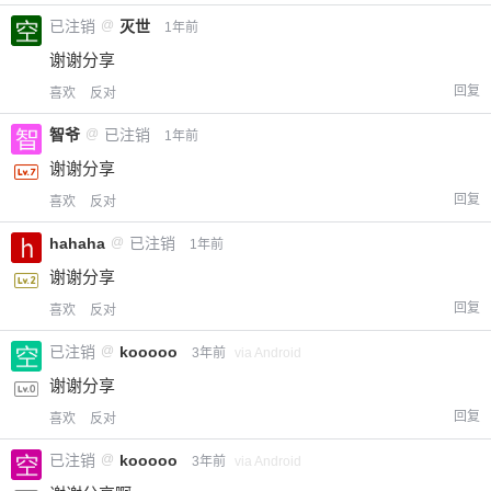
已注销
@
灭世
1年前
谢谢分享
回复
喜欢
反对
智爷
@
已注销
1年前
谢谢分享
回复
喜欢
反对
hahaha
@
已注销
1年前
给-熊本熊-打赏
谢谢分享
回复
喜欢
反对
付费内容
2
5
10
元
元
元
已注销
@
kooooo
3年前
via Android
20
50
自定义
元
元
谢谢分享
回复
喜欢
反对
¥
6位以上
已注销
@
kooooo
3年前
via Android