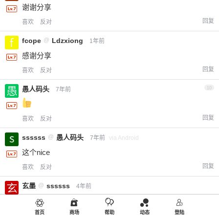
谢谢分享
回复
喜欢
反对
fcope
@
Ldzxiong
1年前
感谢分享
回复
喜欢
反对
愚人码头
10
7年前
回复
喜欢
反对
ssssss
@
愚人码头
7年前
via Android
这个nice
回复
喜欢
反对
玄墨
@
ssssss
4年前
谢谢分享
首页
商场
帮助
动态
登陆
回复
喜欢
反对