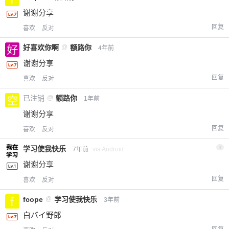
谢谢分享
回复
喜欢
反对
好喜欢你啊
@
额路你
4年前
谢谢分享
回复
喜欢
反对
已注销
@
额路你
1年前
谢谢分享
回复
喜欢
反对
学习使我快乐
3
7年前
via Android
谢谢分享
回复
喜欢
反对
fcope
@
学习使我快乐
3年前
白バイ野郎