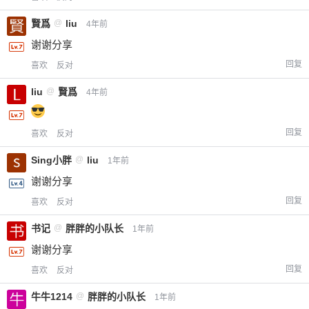
賢爲
@
liu
4年前
谢谢分享
回复
喜欢
反对
liu
@
賢爲
4年前
回复
喜欢
反对
Sing小胖
@
liu
1年前
谢谢分享
回复
喜欢
反对
书记
@
胖胖的小队长
1年前
谢谢分享
回复
喜欢
反对
牛牛1214
@
胖胖的小队长
1年前