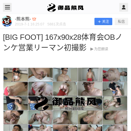
2019/7/01
-熊本熊- @ 御品熊风
-熊本熊-
关注
私信
2019-7-1 16:25:07
5881
次点击
[BIG FOOT] 167x90x28体育会OBノ
ンケ営業リーマン初撮影
为您朗读
[BIG FOOT] 167x90x28体育会OBノン
ケ営業リーマン初撮影
当前隐藏内容需要支付100熊币 已有53人支付 登录