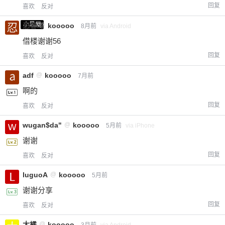
回复
喜欢
反对
小黑屋
忍者
@
kooooo
8月前
via Android
借楼谢谢56
回复
喜欢
反对
adf
@
kooooo
7月前
啊的
回复
喜欢
反对
wugan$da"
@
kooooo
5月前
via iPhone
谢谢
回复
喜欢
反对
luguoA
@
kooooo
5月前
谢谢分享
回复
喜欢
反对
大橘
@
kooooo
3月前
via Android