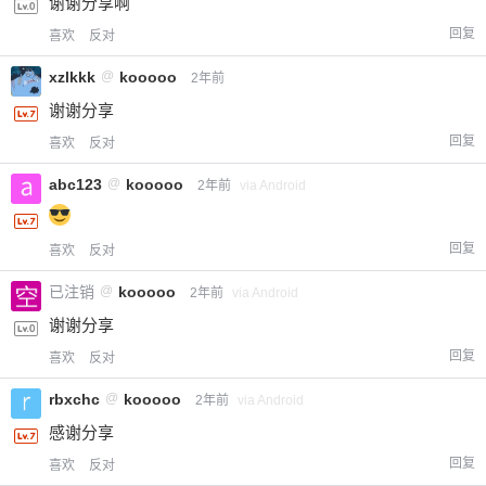
谢谢分享啊
您没有权限发布内容，请购买会员或者提升权
6位以上
回复
喜欢
反对
限。
xzlkkk
@
kooooo
2年前
谢谢分享
回复
忘记密码？
找回
已有帐号？
登录
喜欢
反对
立刻支付
abc123
@
kooooo
2年前
via Android
立刻支付
回复
喜欢
反对
已注销
@
kooooo
2年前
via Android
谢谢分享
回复
喜欢
反对
rbxchc
@
kooooo
2年前
via Android
感谢分享
回复
喜欢
反对