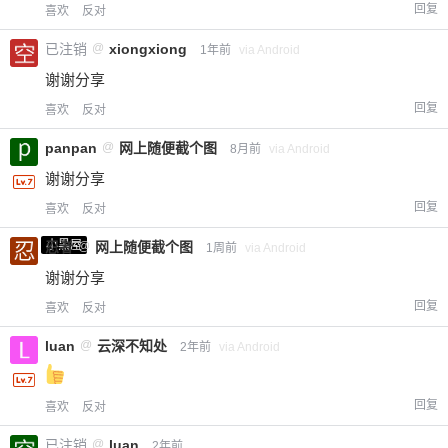
回复
喜欢
反对
已注销
@
xiongxiong
1年前
via Android
谢谢分享
回复
喜欢
反对
panpan
@
网上随便截个图
8月前
via Android
谢谢分享
回复
喜欢
反对
小黑屋
忍者
@
网上随便截个图
1周前
via Android
谢谢分享
回复
喜欢
反对
luan
@
云深不知处
2年前
via Android
回复
喜欢
反对
已注销
@
luan
2年前