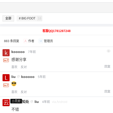
全部
# BIG FOOT
16
客服QQ1781287248
883 条回复
A
作者
M
管理员
kooooo
1
7年前
感谢分享
回复
喜欢
反对
liu
@
kooooo
5年前
回复
喜欢
反对
小黑屋
云深不知处
@
liu
4年前
via Android
不错