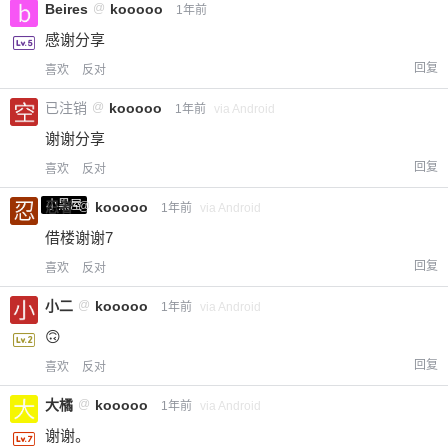
Beires
@
kooooo
1年前
感谢分享
回复
喜欢
反对
已注销
@
kooooo
1年前
via Android
谢谢分享
回复
喜欢
反对
小黑屋
忍者
@
kooooo
1年前
via Android
借楼谢谢7
回复
喜欢
反对
小二
@
kooooo
1年前
via Android
🙃
回复
喜欢
反对
大橘
@
kooooo
1年前
via Android
谢谢。