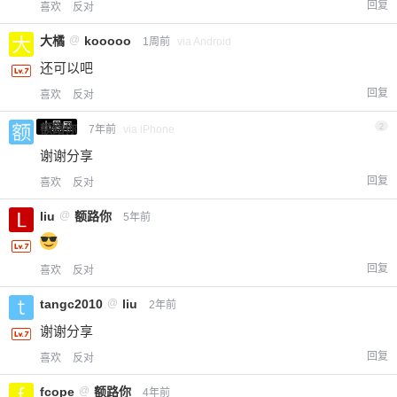
回复
喜欢
反对
大橘
@
kooooo
1周前
via Android
还可以吧
回复
喜欢
反对
小黑屋
额路你
2
7年前
via iPhone
谢谢分享
回复
喜欢
反对
liu
@
额路你
5年前
回复
喜欢
反对
tangc2010
@
liu
2年前
谢谢分享
回复
喜欢
反对
fcope
@
额路你
4年前