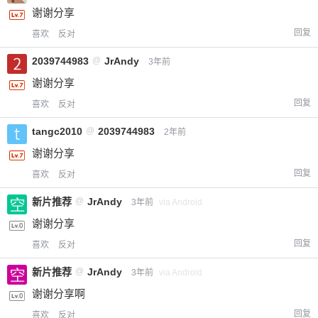
谢谢分享
回复
喜欢
反对
2039744983
@
JrAndy
3年前
谢谢分享
回复
喜欢
反对
tangc2010
@
2039744983
2年前
谢谢分享
给-熊本熊-打赏
回复
喜欢
反对
新片推荐
@
JrAndy
3年前
via Android
付费内容
2
5
10
元
元
元
谢谢分享
20
50
回复
喜欢
反对
自定义
元
元
新片推荐
@
JrAndy
3年前
via Android
¥
谢谢分享啊
6位以上
回复
喜欢
反对