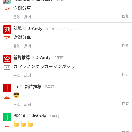
谢谢分享
回复
喜欢
反对
刘旭
@
JrAndy
5年前
via Android
谢谢分享
回复
喜欢
反对
新片推荐
@
JrAndy
5年前
カマラノンケラガーマンがマッ
回复
喜欢
反对
liu
@
新片推荐
3年前
回复
喜欢
反对
jf6010
@
JrAndy
5年前