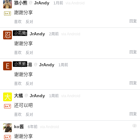
狼小熊
@
JrAndy
1月前
via Android
謝謝分享
回复
喜欢
反对
小黑屋
忍者
@
JrAndy
2周前
via Android
谢谢分享
回复
喜欢
反对
小黑屋
Emp木易
@
JrAndy
1周前
谢谢分享
回复
喜欢
反对
大橘
@
JrAndy
1周前
via Android
还可以吧
回复
喜欢
反对
ko酱
2
6年前
via Android
谢谢分享