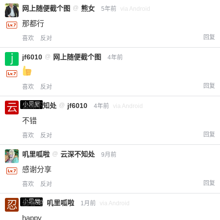
网上随便截个图
@
熊女
5年前
via Android
那都行
回复
喜欢
反对
jf6010
@
网上随便截个图
4年前
回复
喜欢
反对
小黑屋
云深不知处
@
jf6010
4年前
via Android
不错
回复
喜欢
反对
叽里呱啦
@
云深不知处
9月前
感谢分享
回复
喜欢
反对
小黑屋
忍者
@
叽里呱啦
1月前
via Android
happy