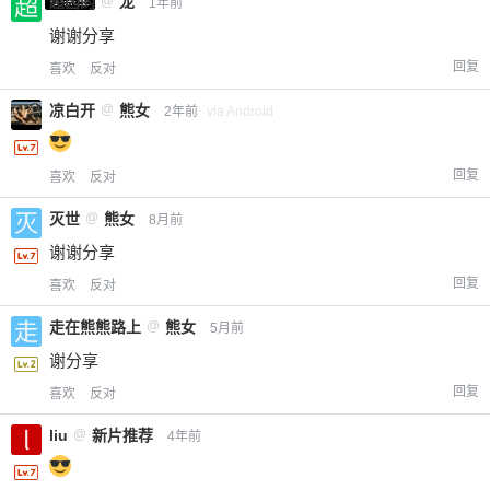
超凶的
@
龙
1年前
谢谢分享
回复
喜欢
反对
凉白开
@
熊女
2年前
via Android
回复
喜欢
反对
灭世
@
熊女
8月前
谢谢分享
回复
喜欢
反对
走在熊熊路上
@
熊女
5月前
谢分享
回复
喜欢
反对
liu
@
新片推荐
4年前