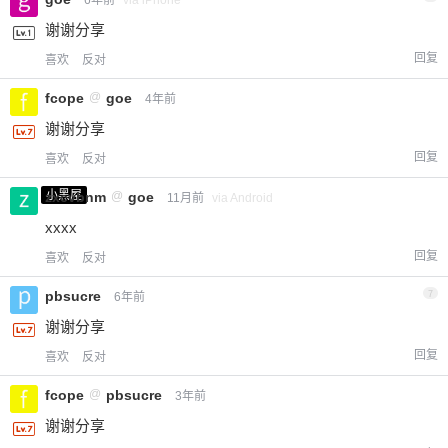
谢谢分享
回复
喜欢
反对
fcope
@
goe
4年前
谢谢分享
回复
喜欢
反对
小黑屋
zxcvbnm
@
goe
11月前
via Android
xxxx
回复
喜欢
反对
pbsucre
7
6年前
谢谢分享
回复
喜欢
反对
fcope
@
pbsucre
3年前
谢谢分享