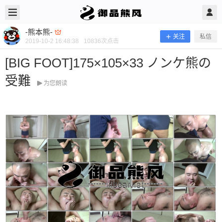
2019/10/02
-熊本熊- @ 御品熊风
-熊本熊-
关注
私信
2019-10-2 16:48:38
10836
次点击
[BIG FOOT]175×105×33 ノンケ熊の
受難
为您朗读
[BIG FOOT]175×105×33 ノンケ熊の
受難
新片推荐 当前隐藏内容需要支付200熊币 已有96人