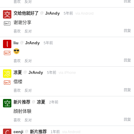
回复
喜欢
反对
交给他就好了
@
JrAndy
5年前
via Android
谢谢分享
回复
喜欢
反对
liu
@
JrAndy
5年前
回复
喜欢
反对
凉夏
@
JrAndy
5年前
via iPhone
借楼
回复
喜欢
反对
新片推荐
@
凉夏
2年前
顔射体験
回复
喜欢
反对
cenji
@
新片推荐
1年前
via Android