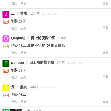
回复
喜欢
反对
zz
@
蜜蜜
11月前
via Android
谢谢分享
回复
喜欢
反对
Qaqking
@
网上随便截个图
8月前
感谢分享 真是不错的 好看又精彩
回复
喜欢
反对
panpan
@
网上随便截个图
8月前
via Android
谢谢分享
回复
喜欢
反对
龙
@
熊女
4年前
via Android
谢谢分享！
回复
喜欢
反对
小黑屋