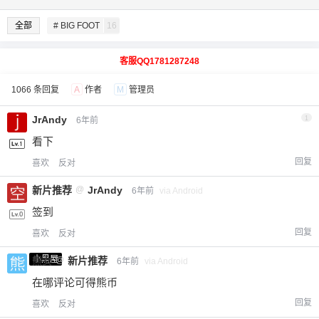
全部
# BIG FOOT
16
客服QQ1781287248
1066 条回复
A
作者
M
管理员
JrAndy
1
6年前
看下
回复
喜欢
反对
新片推荐
@
JrAndy
6年前
via Android
签到
回复
喜欢
反对
小黑屋
熊女
@
新片推荐
6年前
via Android
在哪评论可得熊币
回复
喜欢
反对