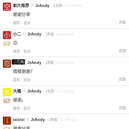
新片推荐
@
JrAndy
1年前
via Android
谢谢分享
回复
喜欢
反对
小二
@
JrAndy
1年前
via Android
🙃
回复
喜欢
反对
小黑屋
忍者
@
JrAndy
1年前
via Android
借楼谢谢7
回复
喜欢
反对
大橘
@
JrAndy
1年前
via Android
谢谢。
回复
喜欢
反对
ixixixi
@
JrAndy
1年前
via iPhone
谢谢分享