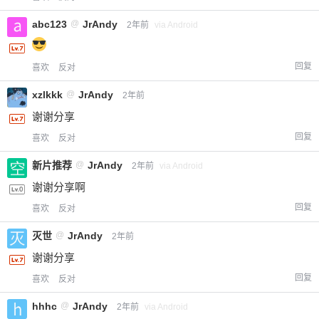
您没有权限发布内容，请购买会员或者提升权
6位以上
abc123
@
JrAndy
2年前
via Android
限。
回复
喜欢
反对
忘记密码？
找回
已有帐号？
登录
xzlkkk
@
JrAndy
立刻支付
2年前
谢谢分享
立刻支付
回复
喜欢
反对
新片推荐
@
JrAndy
2年前
via Android
谢谢分享啊
回复
喜欢
反对
灭世
@
JrAndy
2年前
谢谢分享
回复
喜欢
反对
hhhc
@
JrAndy
2年前
via Android