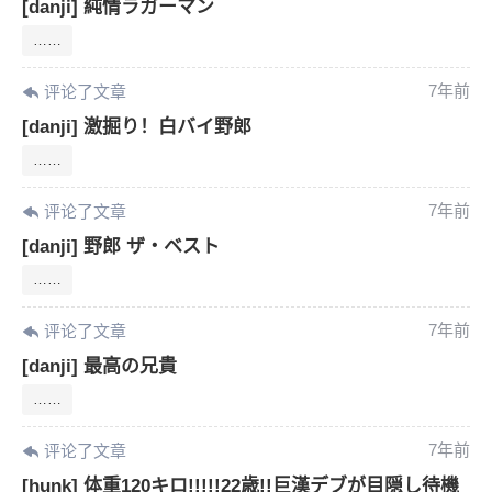
[danji] 純情ラガーマン
……
7年前
评论了文章
[danji] 激掘り！白バイ野郎
……
7年前
评论了文章
[danji] 野郎 ザ・ベスト
……
7年前
评论了文章
[danji] 最高の兄貴
……
7年前
评论了文章
[hunk] 体重120キロ!!!!!22歳!!巨漢デブが目隠し待機