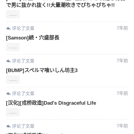
で男に抜かれ抜く!!大量潮吹きでびちゃびちゃ!!
……
7年前
评论了文章
[Samson]続・穴盛部長
……
7年前
评论了文章
[BUMP]スペルマ喰いしん坊主3
6位以上
……
您没有权限发布内容，请购买会员或者提升权
6位以上
7年前
评论了文章
限。
[汉化][戎桥政造]Dad's Disgraceful Life
……
忘记密码？
找回
已有帐号？
登录
7年前
评论了文章