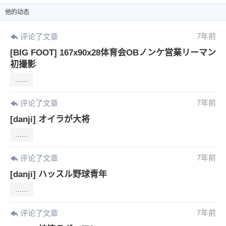
他
的动态
7年前
评论了文章
[BIG FOOT] 167x90x28体育会OBノンケ営業リーマン
初撮影
……
7年前
评论了文章
[danji] オイラが大将
……
7年前
评论了文章
[danji] ハッスル野球青年
……
7年前
评论了文章