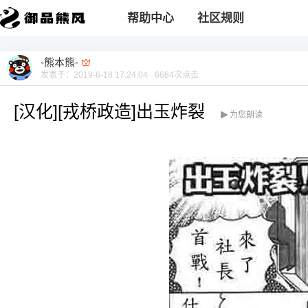
帮助中心
社区规则
-熊本熊-
发表于：
2019-6-18 17:24:04
6684
次点击
[汉化][戎桥政造]出玉炸裂
为您朗读