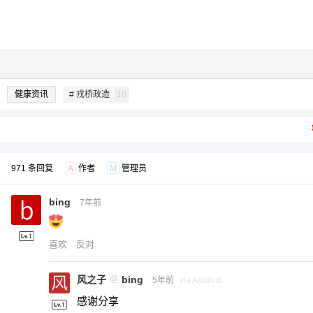
健康资讯
# 戎桥政造
10
971 条回复
A
作者
M
管理员
bing
7年前
喜欢
反对
风之子
@
bing
5年前
via Android
感谢分享