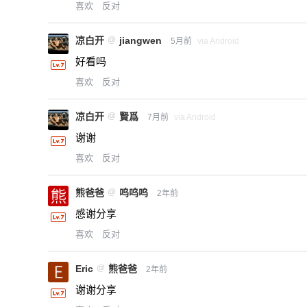
喜欢
反对
凉白开
@
jiangwen
5月前
via Android
好看吗
喜欢
反对
凉白开
@
賢爲
7月前
via Android
谢谢
喜欢
反对
熊爸爸
@
呜呜呜
2年前
感谢分享
喜欢
反对
Eric
@
熊爸爸
2年前
谢谢分享