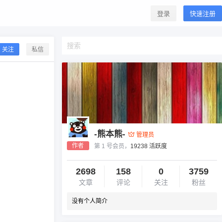
登录
快速注册
关注
私信
-熊本熊-
管理员
作者
第 1 号会员，
19238 活跃度
2698
158
0
3759
文章
评论
关注
粉丝
没有个人简介