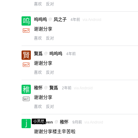
喜欢
反对
呜呜呜
@
风之子
4年前
via Android
谢谢分享
喜欢
反对
賢爲
@
呜呜呜
4年前
谢谢分享
喜欢
反对
稚怀
@
賢爲
2年前
via Android
谢谢分享
喜欢
反对
小黑屋
jiangwen
@
稚怀
9月前
via Android
谢谢分享楼主辛苦啦