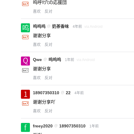
呜呼!!穴の応援団
喜欢
反对
呜呜呜
@
奶茶香味
4年前
via Android
谢谢分享
喜欢
反对
Qwe
@
呜呜呜
1年前
via Android
谢谢分享
喜欢
反对
18907350310
@
22
4年前
谢谢分享吖
喜欢
反对
freey2020
@
18907350310
1年前