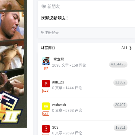
嗨! 新朋友
欢迎您新朋友！
免注册登录
财富排行
ALL ❯
-熊本熊-
4314423
2698 文章 • 158 评论
alili123
31302
0 文章 • 1444 评论
wahwah
20407
0 文章 • 5793 评论
303
18311
0 文章 • 2699 评论