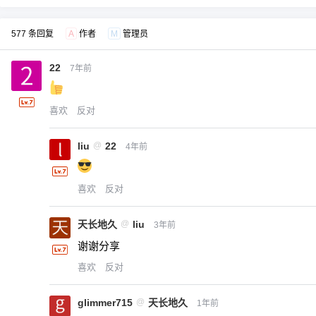
577 条回复
A
作者
M
管理员
22
7年前
喜欢
反对
liu
@
22
4年前
喜欢
反对
天长地久
@
liu
3年前
谢谢分享
喜欢
反对
glimmer715
@
天长地久
1年前