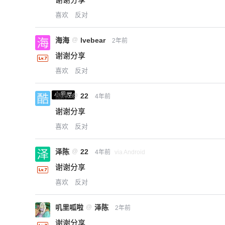
喜欢
反对
海海
@
lvebear
2年前
谢谢分享
喜欢
反对
小黑屋
酷乐
@
22
4年前
谢谢分享
喜欢
反对
泽陈
@
22
4年前
via Android
谢谢分享
喜欢
反对
叽里呱啦
@
泽陈
2年前
谢谢分享