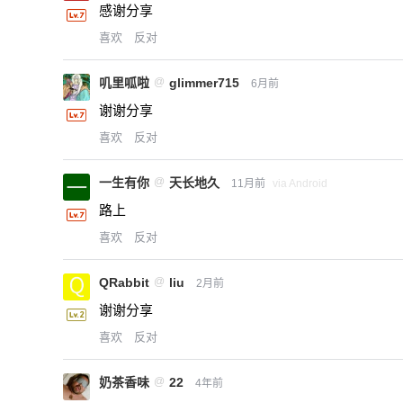
感谢分享
喜欢
反对
叽里呱啦
@
glimmer715
6月前
谢谢分享
喜欢
反对
一生有你
@
天长地久
11月前
via Android
路上
喜欢
反对
QRabbit
@
liu
2月前
谢谢分享
喜欢
反对
奶茶香味
@
22
4年前