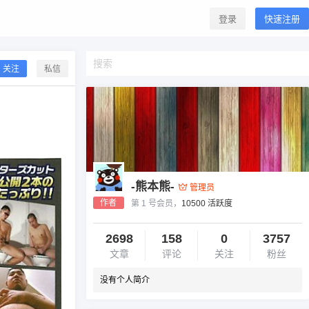
登录
快速注册
关注
私信
-熊本熊-
管理员
作者
第 1 号会员，
10500 活跃度
2698
158
0
3757
文章
评论
关注
粉丝
没有个人简介