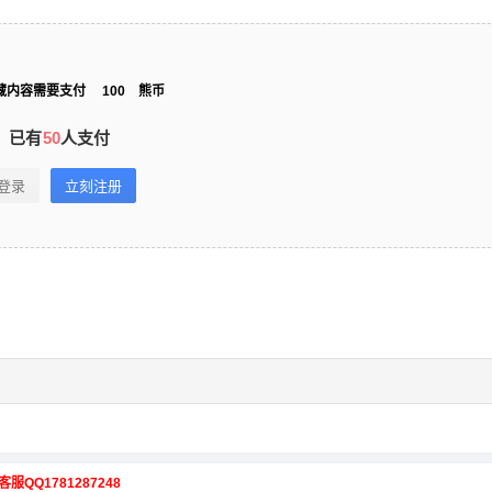
藏内容需要支付
100
熊币
已有
50
人支付
登录
立刻注册
客服QQ1781287248