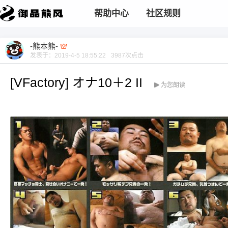
帮助中心
社区规则
-熊本熊-
发表于：
2019-4-5 18:55:22
3987
次点击
[VFactory] オナ10＋2 II
为您朗读