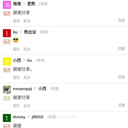
海海
@
爱熊
2年前
谢谢分享
回复
喜欢
反对
liu
@
熊出没
3年前
回复
喜欢
反对
小西
@
liu
3年前
谢谢分享。
回复
喜欢
反对
ooopoppj
@
小西
1年前
谢谢分享
回复
喜欢
反对
thristy
@
jf6010
1年前
via Android
谢谢