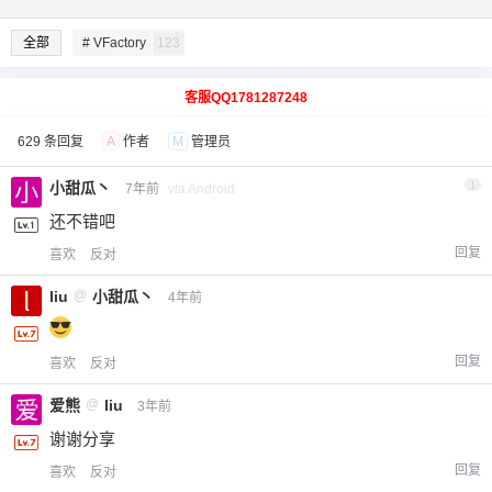
全部
# VFactory
123
客服QQ1781287248
629 条回复
A
作者
M
管理员
小甜瓜丶
1
7年前
via Android
还不错吧
回复
喜欢
反对
liu
@
小甜瓜丶
4年前
回复
喜欢
反对
爱熊
@
liu
3年前
谢谢分享
回复
喜欢
反对