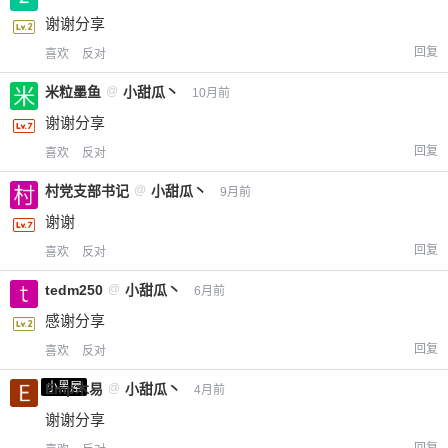
谢谢分享
回复
喜欢
反对
米粒墨鱼
@
小甜瓜丶
10月前
谢谢分享
回复
喜欢
反对
村党支部书记
@
小甜瓜丶
9月前
谢谢
回复
喜欢
反对
tedm250
@
小甜瓜丶
6月前
感谢分享
回复
喜欢
反对
小黑屋
Emp木易
@
小甜瓜丶
4月前
谢谢分享
回复