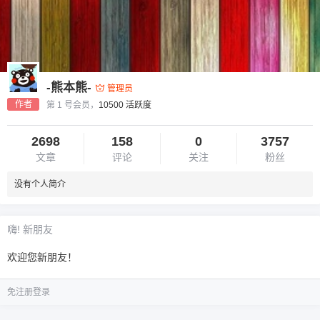
-熊本熊-
管理员
作者
第 1 号会员，
10500 活跃度
2698
158
0
3757
文章
评论
关注
粉丝
没有个人简介
嗨! 新朋友
欢迎您新朋友！
免注册登录