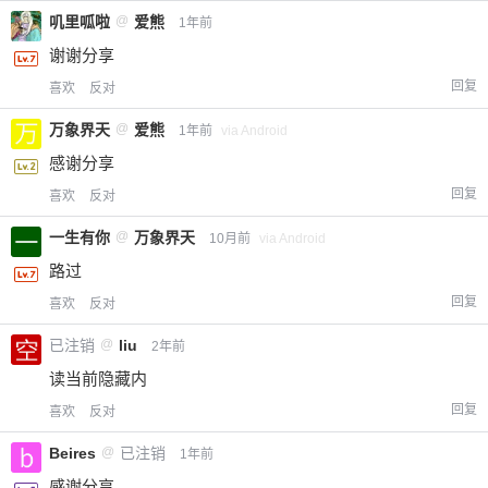
叽里呱啦
@
爱熊
1年前
谢谢分享
回复
喜欢
反对
万象界天
@
爱熊
1年前
via Android
感谢分享
回复
喜欢
反对
一生有你
@
万象界天
10月前
via Android
路过
回复
喜欢
反对
已注销
@
liu
2年前
读当前隐藏内
回复
喜欢
反对
Beires
@
已注销
1年前
感谢分享