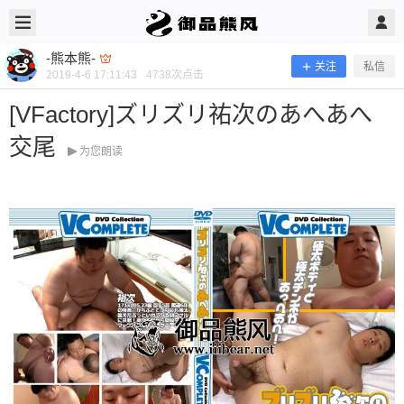
2019/4/06
-熊本熊- @ 御品熊风
-熊本熊-
关注
私信
2019-4-6 17:11:43
4738
次点击
[VFactory]ズリズリ祐次のあへあへ
交尾
为您朗读
[VFactory]ズリズリ祐次のあへあへ交
尾
当前隐藏内容需要支付100熊币 已有96人支付 登录