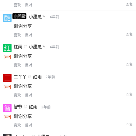
回复
喜欢
反对
小黑屋
酷乐
@
小甜瓜丶
4年前
谢谢分享
回复
喜欢
反对
红雨
@
小甜瓜丶
4年前
谢谢分享
回复
喜欢
反对
二丫丫
@
红雨
2年前
谢谢分享
回复
喜欢
反对
智爷
@
红雨
2年前
谢谢分享
回复
喜欢
反对