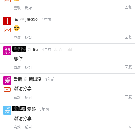
回复
喜欢
反对
liu
@
jf6010
4年前
回复
喜欢
反对
小黑屋
熊出没
@
liu
4年前
via Android
那你
回复
喜欢
反对
爱熊
@
熊出没
3年前
谢谢分享
回复
喜欢
反对
小黑屋
爱X
@
爱熊
3年前
谢谢分享
回复
喜欢
反对