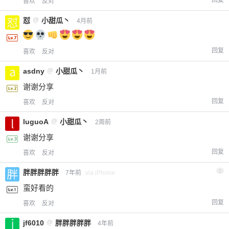
喜欢
反对
怼
@
小甜瓜丶
4月前
回复
喜欢
反对
asdny
@
小甜瓜丶
1月前
谢谢分享
回复
喜欢
反对
luguoA
@
小甜瓜丶
2周前
谢谢分享
回复
喜欢
反对
胖胖胖胖胖
2
7年前
via iPhone
蛮好看的
回复
喜欢
反对
jf6010
@
胖胖胖胖胖
4年前