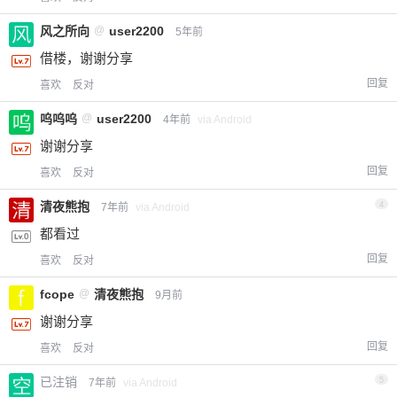
风之所向
@
user2200
5年前
借楼，谢谢分享
回复
喜欢
反对
呜呜呜
@
user2200
4年前
via Android
谢谢分享
回复
喜欢
反对
清夜熊抱
4
7年前
via Android
都看过
回复
喜欢
反对
fcope
@
清夜熊抱
9月前
谢谢分享
回复
喜欢
反对
已注销
5
7年前
via Android