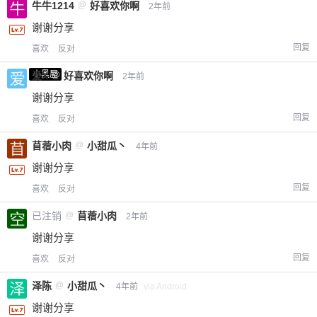
牛牛1214
@
好喜欢你啊
2年前
谢谢分享
回复
喜欢
反对
小黑屋
爱X
@
好喜欢你啊
2年前
谢谢分享
回复
喜欢
反对
苜蓿小肉
@
小甜瓜丶
4年前
谢谢分享
回复
喜欢
反对
已注销
@
苜蓿小肉
2年前
谢谢分享
回复
喜欢
反对
泽陈
@
小甜瓜丶
4年前
via Android
谢谢分享