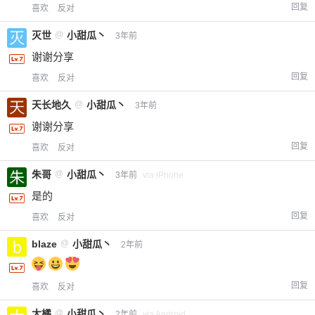
¥
6位以上
回复
喜欢
反对
灭世
@
小甜瓜丶
3年前
您没有权限发布内容，请购买会员或者提升权
6位以上
谢谢分享
限。
回复
喜欢
反对
天长地久
@
小甜瓜丶
3年前
忘记密码？
找回
已有帐号？
登录
立刻支付
谢谢分享
回复
喜欢
反对
立刻支付
朱哥
@
小甜瓜丶
3年前
via iPhone
是的
回复
喜欢
反对
blaze
@
小甜瓜丶
2年前
回复
喜欢
反对
大橘
@
小甜瓜丶
2年前
via Android