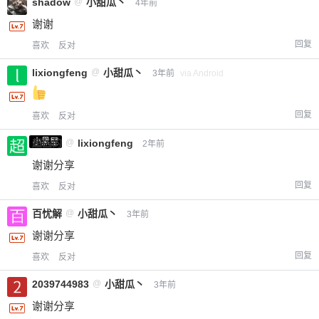
shadow
@
小甜瓜丶
4年前
谢谢
回复
喜欢
反对
lixiongfeng
@
小甜瓜丶
3年前
via Android
回复
喜欢
反对
小黑屋
超凶的
@
lixiongfeng
2年前
谢谢分享
回复
喜欢
反对
给-熊本熊-打赏
百忧解
@
小甜瓜丶
3年前
谢谢分享
付费内容
2
5
10
元
元
元
回复
喜欢
反对
20
50
自定义
元
元
2039744983
@
小甜瓜丶
3年前
谢谢分享