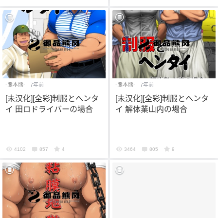
-熊本熊-
7年前
-熊本熊-
7年前
[未汉化][全彩]制服とへンタ
[未汉化][全彩]制服とヘンタ
イ 田ロドライバーの場合
イ 解体業山内の場合
4102
857
4
3464
805
9