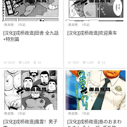
-熊本熊-
7年前
-熊本熊-
7年前
[汉化][戎桥政造]田舍 全九話
[汉化][戎桥政造]欢迎乘车
+特別篇
9210
1208
16
7825
1160
13
-熊本熊-
7年前
-熊本熊-
7年前
[汉化][戎桥政造]風雲！男子
[汉化][戎桥政造]島のおまわ