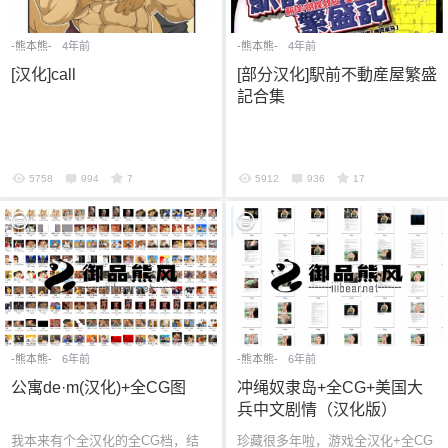
-熊本熊-
4年前
-熊本熊-
4年前
[汉化]call
[部分汉化]駅前不動産屋繁盛
記合集
5758
994
7
5912
936
17
-熊本熊-
6年前
-熊本熊-
6年前
公寓de·m(汉化)+全CG图
冲绳奴隶岛+全CG+美国大
兵中文剧情（汉化版）
我本来有个全汉化的全CG档，结
珍藏很多年啦，游戏全汉化+全CG