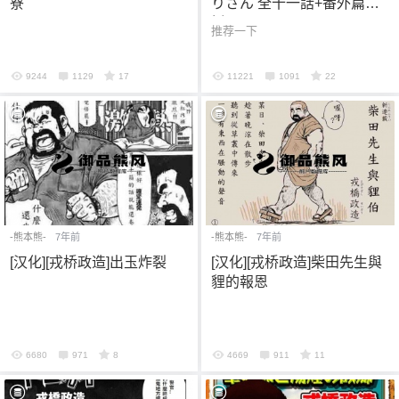
寮
りさん 全十一話+番外篇三
話
推荐一下
9244
1129
17
11221
1091
22
-熊本熊-
7年前
-熊本熊-
7年前
[汉化][戎桥政造]出玉炸裂
[汉化][戎桥政造]柴田先生與
貍的報恩
6位以上
您没有权限发布内容，请购买会员或者提升权
6位以上
限。
6680
971
8
4669
911
11