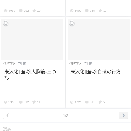
4998
782
10
5609
855
13
-熊本熊-
7年前
-熊本熊-
7年前
[未汉化][全彩]大胸筋-三つ
[未汉化][全彩]白球の行方
巴-
5358
812
11
4724
811
5
❮
❯
1/2