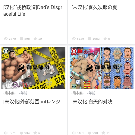
[汉化][戎桥政造]Dad's Disgr
[未汉化]喜久次郎の夏
aceful Life
7870
898
19
5729
1053
5
-熊本熊-
7年前
-熊本熊-
7年前
[未汉化]外部范围outレンジ
[未汉化]白天的对决
3971
934
6
5481
990
11