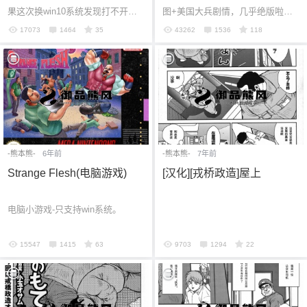
果这次换win10系统发现打不开
图+美国大兵剧情，几乎绝版啦，
啦，心疼，也是珍藏多年的。 这部
喜欢收藏的不要错过哈。 电脑游戏
17073
1464
35
43262
1536
118
其实我很喜欢太阳，可惜了。 只支
哈，只支持win系统。
持win系统。
-熊本熊-
6年前
-熊本熊-
7年前
Strange Flesh(电脑游戏)
[汉化][戎桥政造]屋上
电脑小游戏-只支持win系统。
15547
1415
63
9703
1294
22