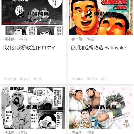
忘记密码？
找回
已有帐号？
登录
-熊本熊-
7年前
-熊本熊-
7年前
[汉化][戎桥政造]ドロケイ
[汉化][戎桥政造]Hanayuke
5978
879
15
4887
861
8
-熊本熊-
7年前
-熊本熊-
7年前