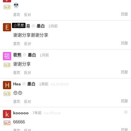
回复
喜欢
反对
小黑屋
Emp木易
@
墨白
2月前
谢谢分享谢谢分享
回复
喜欢
反对
筱熊
@
墨白
1月前
谢谢分享
回复
喜欢
反对
Hea
@
墨白
1周前
via Android
😍😍
回复
喜欢
反对
kooooo
2
7年前
via iPhone
66666
回复
喜欢
反对