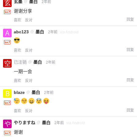
玄墨
@
墨白
2年前
您没有权限发布内容，请购买会员或者提升权
6位以上
限。
谢谢分享
回复
喜欢
反对
abc123
@
墨白
2年前
via Android
忘记密码？
找回
已有帐号？
登录
立刻支付
回复
喜欢
反对
立刻支付
已注销
@
墨白
2年前
一期一会
回复
喜欢
反对
blaze
@
墨白
2年前
回复
喜欢
反对
やりますね
@
墨白
2年前
via Android
谢谢