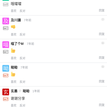
哦嚯嚯
回复
喜欢
反对
及川讓
7
7年前
回复
喜欢
反对
喵了个M
8
7年前
回复
喜欢
反对
呦呦
9
7年前
回复
喜欢
反对
玄墨
@
呦呦
1年前
谢谢分享
回复
喜欢
反对