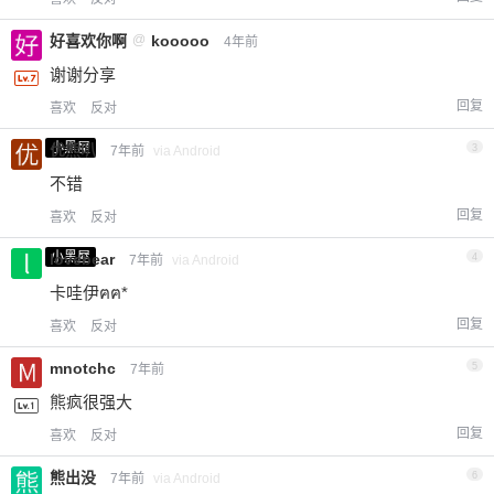
好喜欢你啊
@
kooooo
4年前
谢谢分享
回复
喜欢
反对
小黑屋
优熊叭
3
7年前
via Android
不错
回复
喜欢
反对
小黑屋
lovebear
4
7年前
via Android
卡哇伊ฅฅ*
回复
喜欢
反对
mnotchc
5
7年前
熊疯很强大
回复
喜欢
反对
熊出没
6
7年前
via Android