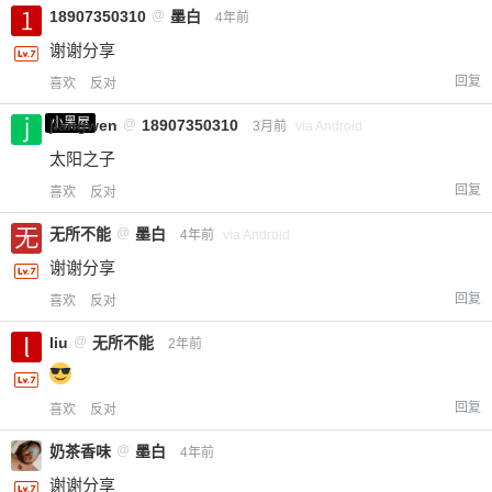
18907350310
@
墨白
4年前
谢谢分享
回复
喜欢
反对
小黑屋
jiangwen
@
18907350310
3月前
via Android
太阳之子
回复
喜欢
反对
无所不能
@
墨白
4年前
via Android
谢谢分享
回复
喜欢
反对
liu
@
无所不能
2年前
回复
喜欢
反对
奶茶香味
@
墨白
4年前
谢谢分享