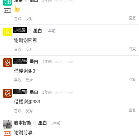
油茶
墨白
1年前
via Android
回复
喜欢
反对
小黑屋
a0987
@
墨白
1年前
谢谢谢熊熊
回复
喜欢
反对
小黑屋
忍者
@
墨白
1年前
via Android
借楼谢谢3
回复
喜欢
反对
小黑屋
忍者
@
墨白
1年前
via Android
借楼谢谢333
回复
喜欢
反对
我本好熊
@
墨白
1年前
谢谢分享