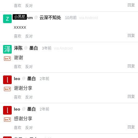
回复
喜欢
反对
小黑屋
zxcvbnm
@
云深不知处
10月前
via Android
xxxxx
回复
喜欢
反对
泽陈
@
墨白
3年前
via Android
谢谢
回复
喜欢
反对
给-熊本熊-打赏
leo
@
墨白
2年前
付费内容
2
5
10
谢谢分享
元
元
元
回复
喜欢
反对
20
50
自定义
元
元
leo
@
墨白
2年前
感谢分享
¥
6位以上
回复
喜欢
反对