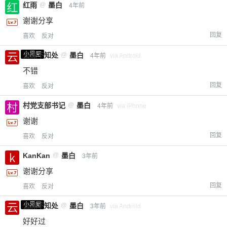
红雨
@
墨白
4年前
谢谢分享
回复
喜欢
反对
小黑屋
云深不知处
@
墨白
4年前
via Android
不错
回复
喜欢
反对
村党支部书记
@
墨白
4年前
via iPhone
谢谢
回复
喜欢
反对
KanKan
@
墨白
3年前
谢谢分享
回复
喜欢
反对
小黑屋
云深不知处
@
墨白
3年前
via Android
好好过