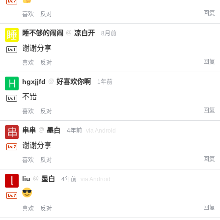
回复
喜欢
反对
睡不够的闹闹
@
凉白开
8月前
谢谢分享
回复
喜欢
反对
hgxjjfd
@
好喜欢你啊
1年前
不错
回复
喜欢
反对
串串
@
墨白
4年前
via Android
谢谢分享
回复
喜欢
反对
liu
@
墨白
4年前
via Android
回复
喜欢
反对