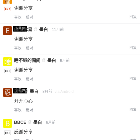
谢谢分享
回复
喜欢
反对
小黑屋
Emp木易
@
墨白
11月前
谢谢分享
回复
喜欢
反对
睡不够的闹闹
@
墨白
9月前
谢谢分享
回复
喜欢
反对
小黑屋
忍者
@
墨白
8月前
via Android
开开心心
回复
喜欢
反对
BBCE
@
墨白
6月前
感谢分享