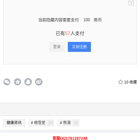
当前隐藏内容需要支付
100
熊币
已有
57
人支付
登录
立刻注册
10
收藏
健康资讯
# 根雪堂
28
# 熊漫
46
客服QQ1781287248