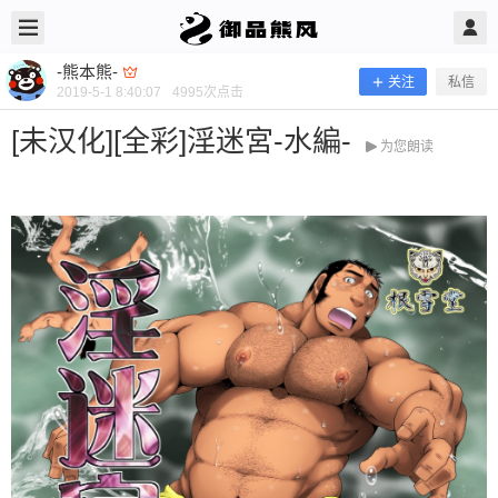
2019/5/01
-熊本熊- @ 御品熊风
-熊本熊-
关注
私信
2019-5-1 8:40:07
4995
次点击
[未汉化][全彩]淫迷宮-水編-
为您朗读
[未汉化][全彩]淫迷宮-水編-
当前隐藏内容需要支付100熊币 已有57人支付 登录