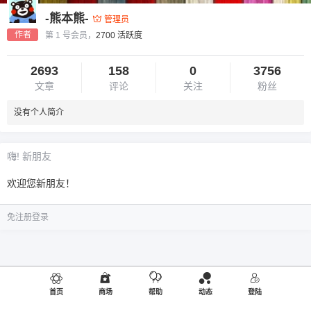
-熊本熊-
管理员
作者
第 1 号会员，
2700 活跃度
2693
158
0
3756
文章
评论
关注
粉丝
没有个人简介
嗨! 新朋友
欢迎您新朋友！
免注册登录
首页
商场
帮助
动态
登陆