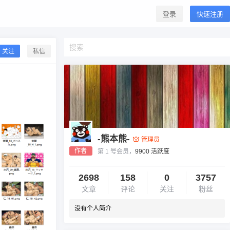
登录
快速注册
关注
私信
-熊本熊-
管理员
作者
第 1 号会员，
9900 活跃度
2698
158
0
3757
文章
评论
关注
粉丝
没有个人简介