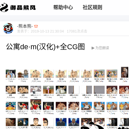
帮助中心
社区规则
-熊本熊-
发表于：
2019-10-13 21:30:04
17081
次点击
公寓de·m(汉化)+全CG图
为您朗读