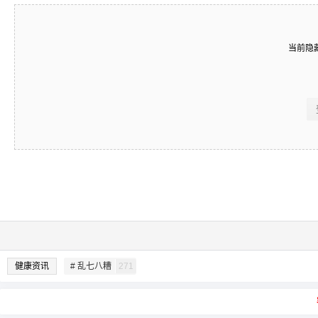
当前隐
健康资讯
# 乱七八糟
271