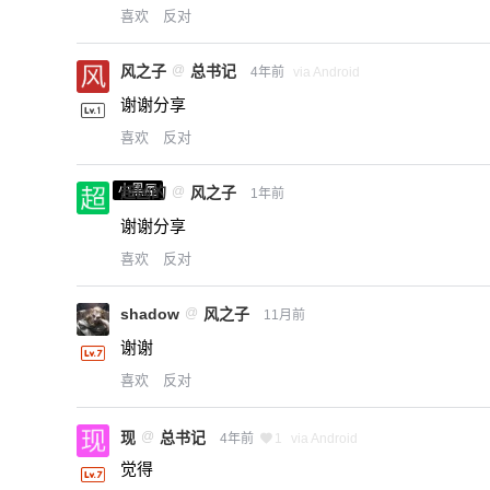
喜欢
反对
风之子
@
总书记
4年前
via Android
谢谢分享
喜欢
反对
小黑屋
超凶的
@
风之子
1年前
谢谢分享
喜欢
反对
shadow
@
风之子
11月前
谢谢
喜欢
反对
现
@
总书记
4年前
1
via Android
觉得