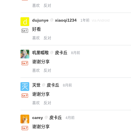
喜欢
反对
dujunye
@
xiaoqi1234
1年前
via Android
好看
喜欢
反对
叽里呱啦
@
皮卡丘
8月前
谢谢分享
喜欢
反对
灭世
@
皮卡丘
8月前
谢谢分享
喜欢
反对
carey
@
皮卡丘
4月前
谢谢分享