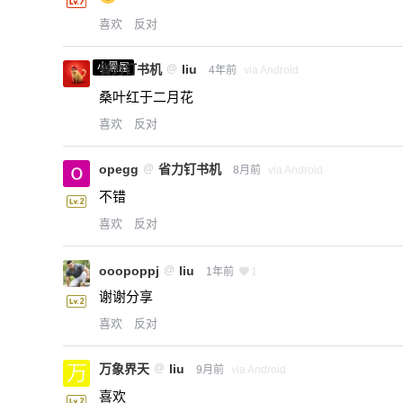
喜欢
反对
小黑屋
省力钉书机
@
liu
4年前
via Android
桑叶红于二月花
喜欢
反对
opegg
@
省力钉书机
8月前
via Android
不错
喜欢
反对
ooopoppj
@
liu
1年前
1
谢谢分享
喜欢
反对
万象界天
@
liu
9月前
via Android
喜欢