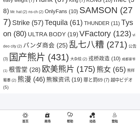
KONG
(10)
eavy weight
(7)
King
(7)
SAMSON
(27
8)
OnlyFans
(10)
Mr. hat
(2)
ns-ch
(2)
7)
Tys
Strike
(57)
Tequila
(61)
THUNDER
(11)
VFactory
(123)
on
(80)
ULTRA BODY
(19)
vi
乱七八糟
(271)
パンダ商会
(25)
公告
deo city
(2)
国产熊片
(431)
戎桥政造
(10)
(3)
大杂烩
(2)
成都豪爷
欧美熊片
(175)
熊女
(65)
根雪堂
(28)
熊样
(1)
熊漫
(46)
熊猴资讯
(19)
罪と罰69
(7)
越中ビデオ
蜀黍
(2)
(5)
首页
商场
帮助
动态
登陆