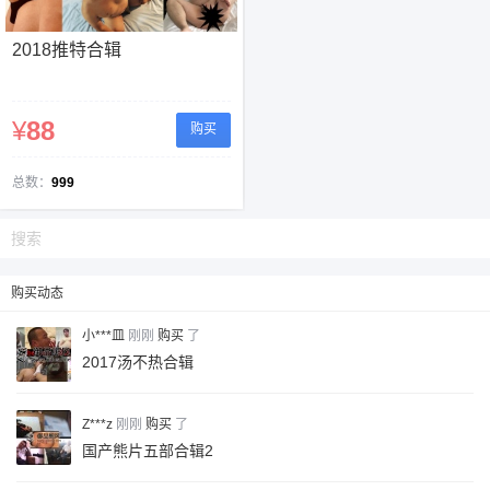
2018推特合辑
¥
88
购买
总数：
999
6位以上
您没有权限发布内容，请购买会员或者提升权
6位以上
限。
购买动态
小***皿
刚刚
购买
了
2017汤不热合辑
忘记密码？
找回
已有帐号？
登录
Z***z
刚刚
购买
了
国产熊片五部合辑2