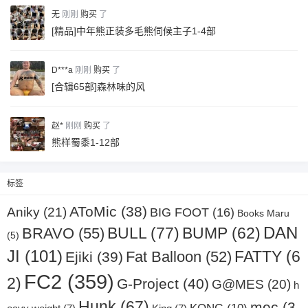
无
刚刚
购买
了
[精品]中年熊正装多毛熊伺候主子1-4部
D***a
刚刚
购买
了
[合辑65部]森林味的风
赵*
刚刚
购买
了
熊样蜀黍1-12部
标签
AToMic
(38)
Aniky
(21)
BIG FOOT
(16)
Books Maru
DAN
BULL
(77)
BRAVO
(55)
BUMP
(62)
(5)
JI
(101)
Fat Balloon
(52)
FATTY
(6
Ejiki
(39)
FC2
(359)
2)
G-Project
(40)
G@MES
(20)
h
Hunk
(67)
mec
(3