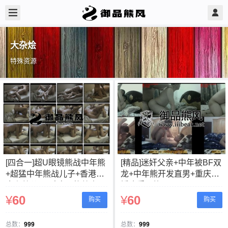
大杂烩
特殊资源
[四合一]超U眼镜熊战中年熊
[精品]迷奸父亲+中年被BF双
+超猛中年熊战儿子+香港熊
龙+中年熊开发直男+重庆名
金主战儿子+中年U熊战直男
媛攻受互换
¥
60
¥
60
购买
购买
总数：
999
总数：
999