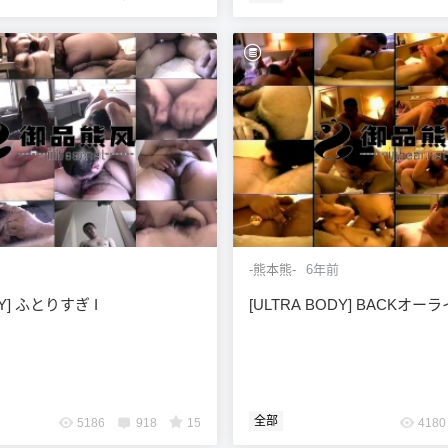
-熊本熊-
6年前
DY] ふとりすぎ I
[ULTRA BODY] BACKオーラ
全部
5186
918
15
4180