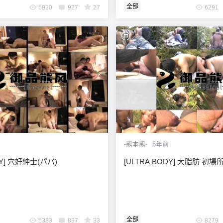
全部
5930
927
27
6291
-熊本熊-
6年前
DY] 穴好紳士(パパ)
[ULTRA BODY] 大脂肪 初場
全部
5383
837
33
8279