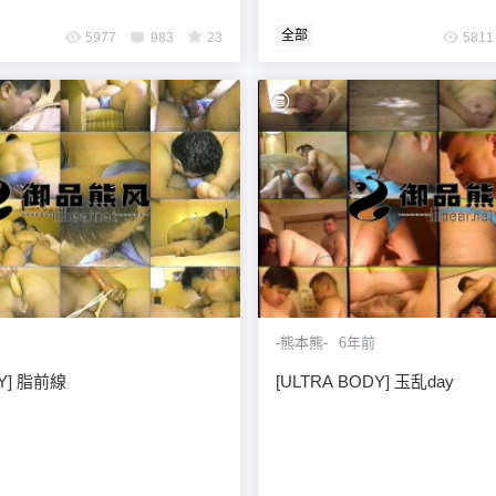
全部
5977
983
23
5811
6位以上
您没有权限发布内容，请购买会员或者提升权
限。
6位以上
-熊本熊-
6年前
DY] 脂前線
[ULTRA BODY] 玉乱day
忘记密码？
找回
已有帐号？
登录