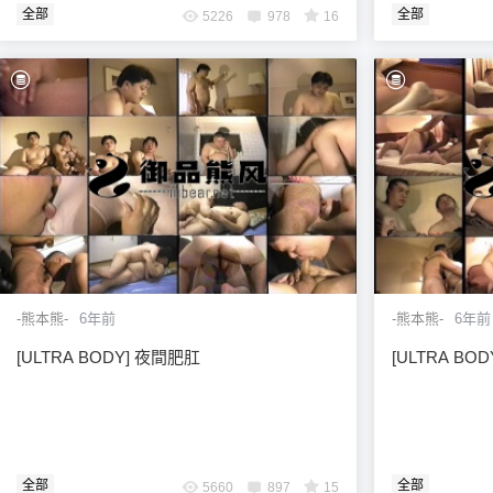
全部
全部
5226
978
16
-熊本熊-
6年前
-熊本熊-
6年前
[ULTRA BODY] 夜間肥肛
[ULTRA BO
全部
全部
5660
897
15