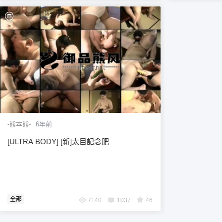
-熊本熊-
6年前
[ULTRA BODY] [新]太目記念肥
全部
7140
1037
46