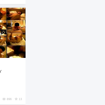
イ
896
13