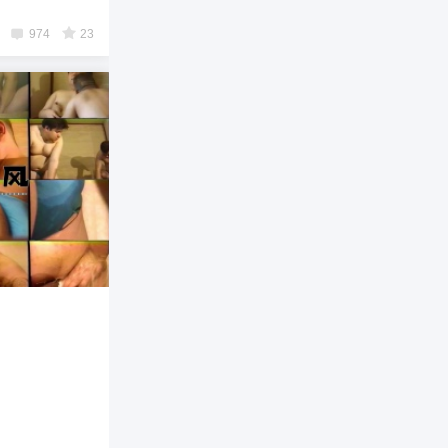
974
23