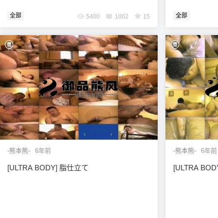
全部
全部
5400
1002
15
-熊本熊-
6年前
-熊本熊-
6年前
[ULTRA BODY] 脂仕立て
[ULTRA BO