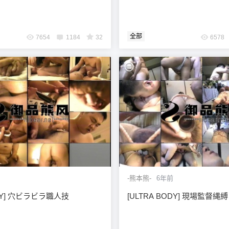
全部
7654
1184
32
6578
-熊本熊-
6年前
ODY] 穴ビラビラ職人技
[ULTRA BODY] 現場監督縄