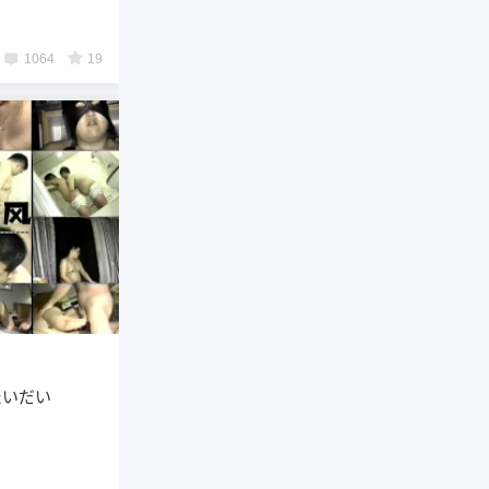
1064
19
ったいだい