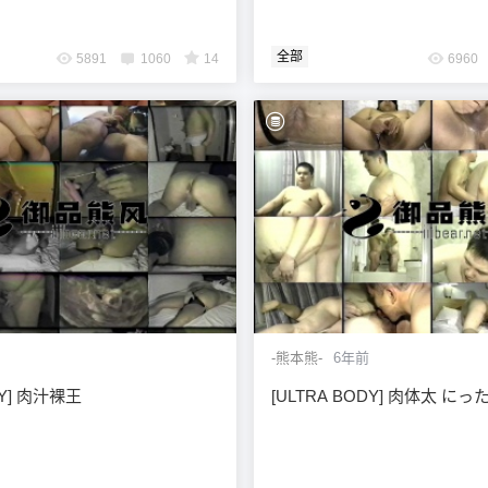
全部
5891
1060
14
6960
-熊本熊-
6年前
DY] 肉汁裸王
[ULTRA BODY] 肉体太 に