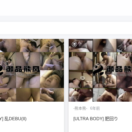
-熊本熊-
6年前
] 乱DEBU(II)
[ULTRA BODY] 肥回り