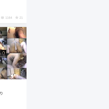
1164
21
縛り