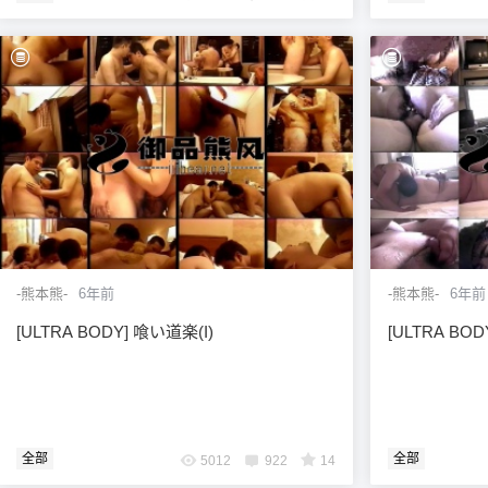
-熊本熊-
6年前
-熊本熊-
6年前
[ULTRA BODY] 喰い道楽(I)
[ULTRA BO
全部
全部
5012
922
14