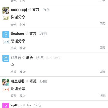
喜欢
反对
ooopoppj
@
文刀
1年前
谢谢分享
回复
喜欢
反对
Seabaer
@
文刀
1年前
感谢分享
回复
喜欢
反对
已注销
@
彩英
8月前
via Android
👍
回复
喜欢
反对
叽里呱啦
@
彩英
2月前
谢谢分享
回复
喜欢
反对
vptfrm
@
liu
1年前