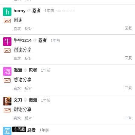
horny
@
忍者
1年前
via Android
谢谢
回复
喜欢
反对
牛牛1214
@
忍者
1年前
谢谢分享
回复
喜欢
反对
海海
@
忍者
1年前
感谢分享
回复
喜欢
反对
文刀
@
海海
1年前
谢谢分享
回复
喜欢
反对
小黑屋
爱X
@
忍者
1年前