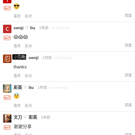
回复
喜欢
反对
cenji
@
liu
2年前
via Android
😱😱😱
回复
喜欢
反对
小黑屋
忍者
@
cenji
2月前
via Android
thanks
回复
喜欢
反对
彩英
@
liu
1年前
via Android
回复
喜欢
反对
文刀
@
彩英
1年前
谢谢分享
回复