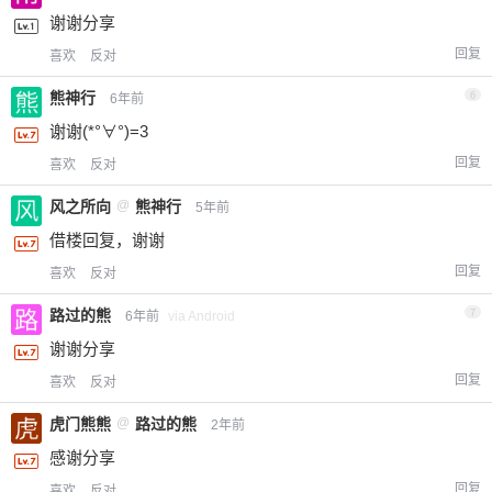
谢谢分享
回复
喜欢
反对
熊神行
6
6年前
谢谢(*°∀°)=3
回复
喜欢
反对
风之所向
@
熊神行
5年前
借楼回复，谢谢
回复
喜欢
反对
路过的熊
7
6年前
via Android
谢谢分享
回复
喜欢
反对
虎门熊熊
@
路过的熊
2年前
感谢分享
回复
喜欢
反对