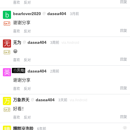
回复
喜欢
反对
bearlover2020
@
dasea404
3月前
谢谢分享
回复
喜欢
反对
无为
@
dasea404
3周前
via Android
😁
回复
喜欢
反对
小黑屋
英治
@
dasea404
2周前
谢谢分享
回复
喜欢
反对
万象界天
@
dasea404
3天前
via Android
好看！
回复
喜欢
反对
糟糕没洗脸
2
6年前