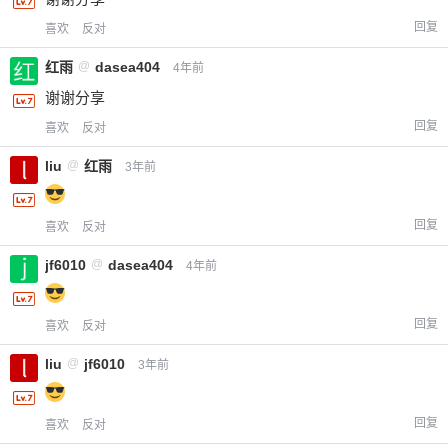
回复
喜欢
反对
红雨
@
dasea404
4年前
谢谢分享
回复
喜欢
反对
liu
@
红雨
3年前
回复
喜欢
反对
jf6010
@
dasea404
4年前
回复
喜欢
反对
liu
@
jf6010
3年前
给-熊本熊-打赏
回复
喜欢
反对
付费内容
2
5
10
元
元
元