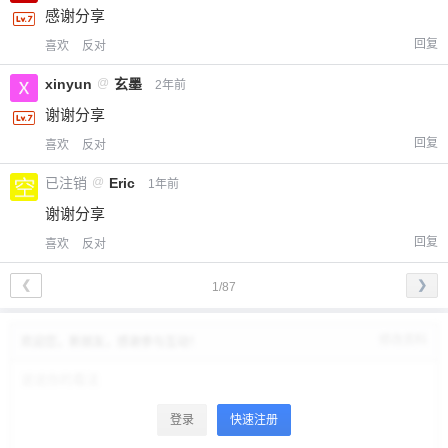
感谢分享
回复
喜欢
反对
xinyun
@
玄墨
2年前
谢谢分享
回复
喜欢
反对
已注销
@
Eric
1年前
谢谢分享
回复
喜欢
反对
❮
❯
1/87
修改资料
欢迎您，新朋友，感谢参与互动！
登录
快速注册