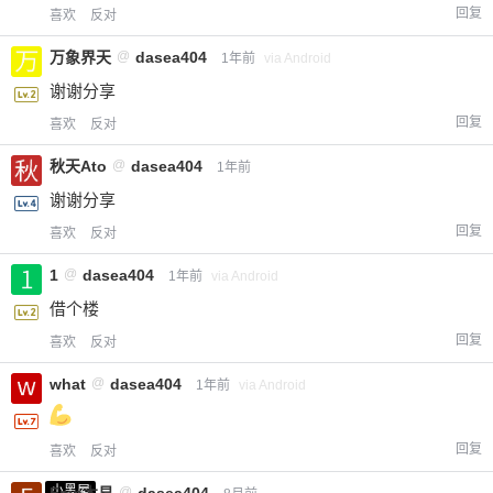
回复
喜欢
反对
万象界天
@
dasea404
1年前
via Android
谢谢分享
回复
喜欢
反对
秋天Ato
@
dasea404
1年前
谢谢分享
回复
喜欢
反对
1
@
dasea404
1年前
via Android
借个楼
回复
喜欢
反对
what
@
dasea404
1年前
via Android
回复
喜欢
反对
小黑屋
Emp木易
@
dasea404