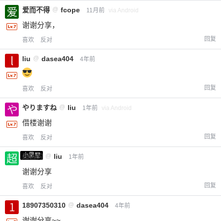
爱而不得
@
fcope
11月前
via Android
谢谢分享，
回复
喜欢
反对
liu
@
dasea404
4年前
回复
喜欢
反对
やりますね
@
liu
1年前
via Android
借楼谢谢
回复
喜欢
反对
小黑屋
超凶的
@
liu
1年前
谢谢分享
回复
喜欢
反对
18907350310
@
dasea404
4年前
谢谢分享~~