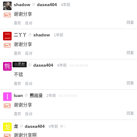
shadow
@
dasea404
4年前
20
50
自定义
元
元
谢谢分享
回复
喜欢
反对
¥
6位以上
二丫丫
@
shadow
1年前
谢谢分享
您没有权限发布内容，请购买会员或者提升权
6位以上
回复
喜欢
反对
限。
小黑屋
熊出没
@
dasea404
4年前
via Android
不错
回复
忘记密码？
找回
已有帐号？
登录
喜欢
反对
立刻支付
luan
@
熊出没
2年前
via Android
立刻支付
谢谢分享
回复
喜欢
反对
龙
@
dasea404
4年前
1
谢谢分享啊