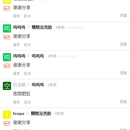
谢谢分享
回复
喜欢
反对
呜呜呜
@
糟糕没洗脸
4年前
via Android
谢谢分享
回复
喜欢
反对
呜呜呜
@
呜呜呜
4年前
via Android
谢谢分享
回复
喜欢
反对
已注销
@
呜呜呜
2年前
夜間肥肛
回复
喜欢
反对
fcope
@
糟糕没洗脸
4年前
谢谢分享