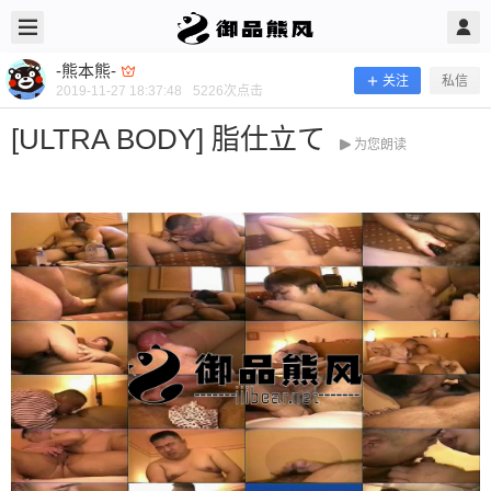
2019/11/27
-熊本熊- @ 御品熊风
-熊本熊-
关注
私信
2019-11-27 18:37:48
5226
次点击
[ULTRA BODY] 脂仕立て
为您朗读
[ULTRA BODY] 脂仕立て
当前隐藏内容需要支付100熊币 已有39人支付 登录