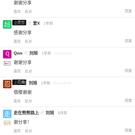
谢谢分享
回复
喜欢
反对
小黑屋
超凶的
@
爱X
1年前
感谢分享
回复
喜欢
反对
Qwe
@
刘旭
1年前
via Android
谢谢分享
回复
喜欢
反对
小黑屋
忍者
@
刘旭
1年前
via Android
借楼谢谢
回复
喜欢
反对
走在熊熊路上
@
刘旭
6月前
谢分享！
回复
喜欢
反对