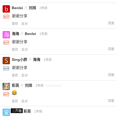
Benlei
@
刘旭
2年前
谢谢分享
回复
喜欢
反对
海海
@
Benlei
1年前
谢谢分享
回复
喜欢
反对
Sing小胖
@
海海
1年前
谢谢分享
回复
喜欢
反对
彩英
@
刘旭
2年前
via Android
回复
喜欢
反对
小黑屋
爱X
@
彩英
1年前