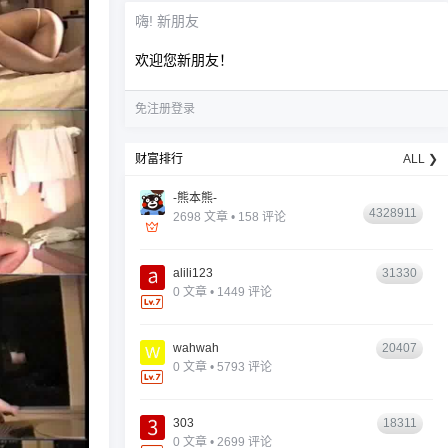
嗨! 新朋友
欢迎您新朋友！
免注册登录
财富排行
ALL ❯
-熊本熊-
4328911
2698 文章 • 158 评论
alili123
31330
0 文章 • 1449 评论
wahwah
20407
0 文章 • 5793 评论
303
18311
0 文章 • 2699 评论