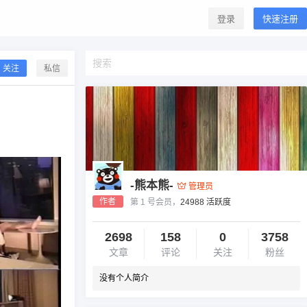
登录
快速注册
关注
私信
-熊本熊-
管理员
作者
第 1 号会员，
24988 活跃度
2698
158
0
3758
文章
评论
关注
粉丝
没有个人简介