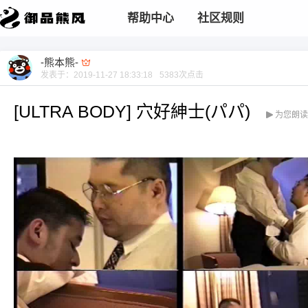
帮助中心
社区规则
-熊本熊-
发表于：
2019-11-27 18:33:18
5383
次点击
[ULTRA BODY] 穴好紳士(パパ)
为您朗读