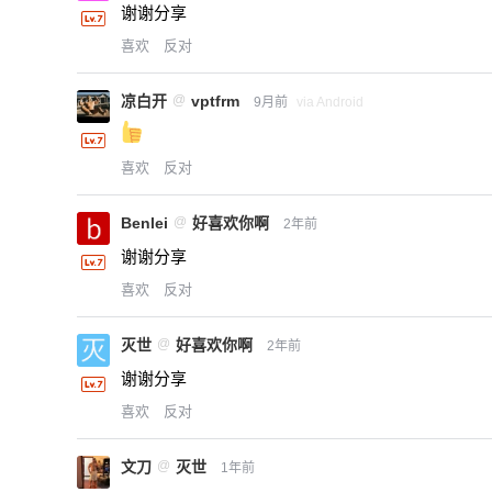
谢谢分享
喜欢
反对
凉白开
@
vptfrm
9月前
via Android
喜欢
反对
Benlei
@
好喜欢你啊
2年前
谢谢分享
喜欢
反对
灭世
@
好喜欢你啊
2年前
谢谢分享
喜欢
反对
文刀
@
灭世
1年前