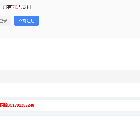
已有
76
人支付
登录
立刻注册
客服QQ1781287248