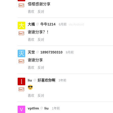
借楼感谢分享
喜欢
反对
大橘
@
牛牛1214
6月前
via Android
谢谢分享？！
喜欢
反对
灭世
@
18907350310
9月前
谢谢分享
喜欢
反对
liu
@
好喜欢你啊
3年前
喜欢
反对
vptfrm
@
liu
1年前