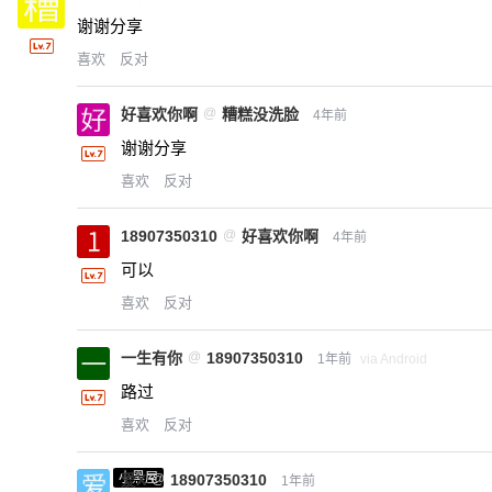
谢谢分享
喜欢
反对
好喜欢你啊
@
糟糕没洗脸
4年前
谢谢分享
喜欢
反对
18907350310
@
好喜欢你啊
4年前
可以
喜欢
反对
一生有你
@
18907350310
1年前
via Android
路过
喜欢
反对
小黑屋
爱X
@
18907350310
1年前