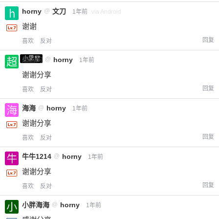
horny
@
文刀
1年前
via Android
谢谢
回复
喜欢
反对
小黑屋
超凶的
@
horny
1年前
谢谢分享
回复
喜欢
反对
海海
@
horny
1年前
谢谢分享
回复
喜欢
反对
牛牛1214
@
horny
1年前
谢谢分享
回复
喜欢
反对
小胖海海
@
horny
1年前