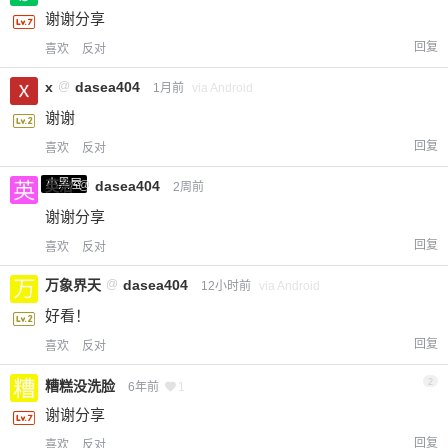
谢谢分享
回复
喜欢
反对
x
@
dasea404
1月前
via Android
谢谢
回复
喜欢
反对
小黑屋
英治
@
dasea404
2周前
谢谢分享
回复
喜欢
反对
万象界天
@
dasea404
12小时前
via Android
好看！
回复
喜欢
反对
2
糟糕没洗脸
6年前
1
谢谢分享
回复
喜欢
反对