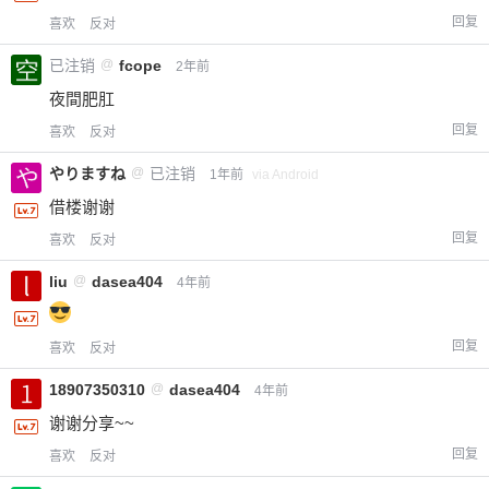
回复
喜欢
反对
已注销
@
fcope
2年前
夜間肥肛
回复
喜欢
反对
やりますね
@
已注销
1年前
via Android
借楼谢谢
回复
喜欢
反对
liu
@
dasea404
4年前
回复
喜欢
反对
18907350310
@
dasea404
4年前
谢谢分享~~
回复
喜欢
反对