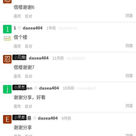
借楼谢谢6
回复
喜欢
反对
1
@
dasea404
1年前
via Android
借个楼
回复
喜欢
反对
小黑屋
忍者
@
dasea404
11月前
via Android
借楼谢谢7
回复
喜欢
反对
小黑屋
jiangwen
@
dasea404
10月前
via Android
谢谢分享，好看
回复
喜欢
反对
小黑屋
Emp木易
@
dasea404
9月前
谢谢分享
回复