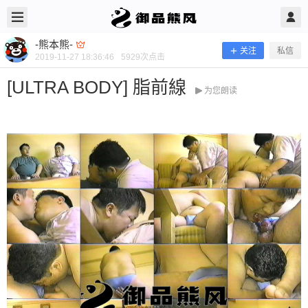
2019/11/27
-熊本熊- @ 御品熊风
-熊本熊-
关注
私信
2019-11-27 18:36:46
5929
次点击
[ULTRA BODY] 脂前線
为您朗读
[ULTRA BODY] 脂前線
当前隐藏内容需要支付100熊币 已有52人支付 登录