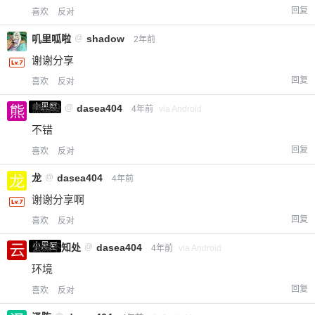
回复
喜欢
反对
叽里呱啦
@
shadow
2年前
谢谢分享
回复
喜欢
反对
小黑屋
熊出没
@
dasea404
4年前
via Android
不错
回复
喜欢
反对
龙
@
dasea404
4年前
谢谢分享啊
回复
喜欢
反对
小黑屋
云深不知处
@
dasea404
4年前
via Android
给-熊本熊-打赏
环境
回复
喜欢
反对
付费内容
2
5
10
元
元
元