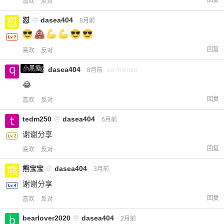
喜欢
反对
怼
@
dasea404
8月前
回复
喜欢
反对
小黑屋
qwq
@
dasea404
8月前
via Android
😂
回复
喜欢
反对
tedm250
@
dasea404
6月前
谢谢分享
回复
喜欢
反对
熊宝宝
@
dasea404
3月前
谢谢分享
回复
喜欢
反对
bearlover2020
@
dasea404
2月前