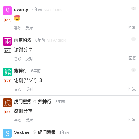
qwerty
5
6年前
via iPhone
回复
喜欢
反对
雨露均沾
6
6年前
via Android
谢谢分享
回复
喜欢
反对
熊神行
7
6年前
谢谢(*°∀°)=3
回复
喜欢
反对
虎门熊熊
@
熊神行
2年前
感谢分享
回复
喜欢
反对
Seabaer
@
虎门熊熊
1年前