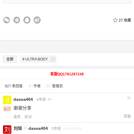
27
收藏
全部
# ULTRA BODY
19
客服QQ1781287248
927 条回复
A
作者
M
管理员
1
dasea404
6年前
1
谢谢分享
回复
喜欢
反对
刘旭
@
dasea404
5年前
via Android