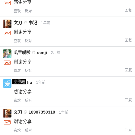
感谢分享
回复
喜欢
反对
文刀
@
书记
1年前
谢谢分享
回复
喜欢
反对
叽里呱啦
@
cenji
2月前
谢谢分享
回复
喜欢
反对
小黑屋
爱X
@
liu
1年前
感谢分享
回复
喜欢
反对
文刀
@
18907350310
1年前
谢谢分享
回复
喜欢
反对