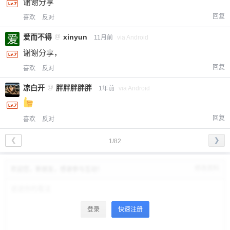
谢谢分享
回复
喜欢
反对
爱而不得
@
xinyun
11月前
via Android
谢谢分享，
回复
喜欢
反对
凉白开
@
胖胖胖胖胖
1年前
via Android
回复
喜欢
反对
❮
❯
1/82
修改资料
欢迎您，新朋友，感谢参与互动！
登录
快速注册