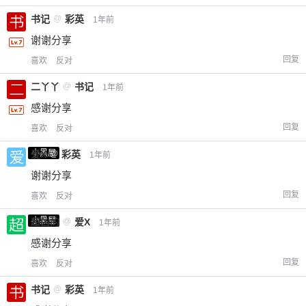
书记
@
彩英
1年前
谢谢分享
回复
喜欢
反对
二丫丫
@
书记
1年前
感谢分享
回复
喜欢
反对
小黑屋
爱X
@
彩英
1年前
谢谢分享
回复
喜欢
反对
小黑屋
超凶的
@
爱X
1年前
感谢分享
回复
喜欢
反对
书记
@
彩英
1年前