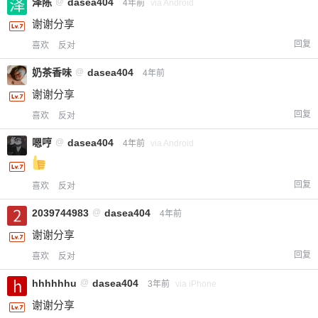
泽陈
@
dasea404
4年前
via Android
20
50
谢谢分享
自定义
元
元
回复
喜欢
反对
¥
奶茶香味
@
dasea404
4年前
6位以上
谢谢分享
您没有权限发布内容，请购买会员或者提升权
6位以上
回复
喜欢
反对
限。
嗯哼
@
dasea404
4年前
via Android
回复
喜欢
反对
忘记密码？
找回
已有帐号？
登录
立刻支付
2039744983
@
dasea404
4年前
立刻支付
谢谢分享
回复
喜欢
反对
hhhhhhu
@
dasea404
3年前
via iPhone
谢谢分享