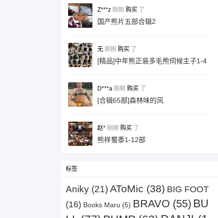
Z***z
刚刚
购买
了
国产熊片五部合辑2
无
刚刚
购买
了
[精品]中年熊正装多毛熊伺候主子1-4
部
D***a
刚刚
购买
了
[合辑65部]森林味的风
赵*
刚刚
购买
了
熊样蜀黍1-12部
标签
AToMic
(38)
Aniky
(21)
BIG FOOT
BU
BRAVO
(55)
(16)
Books Maru
(5)