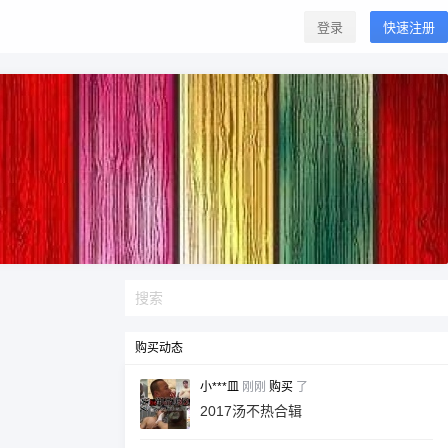
登录
快速注册
购买动态
小***皿
刚刚
购买
了
2017汤不热合辑