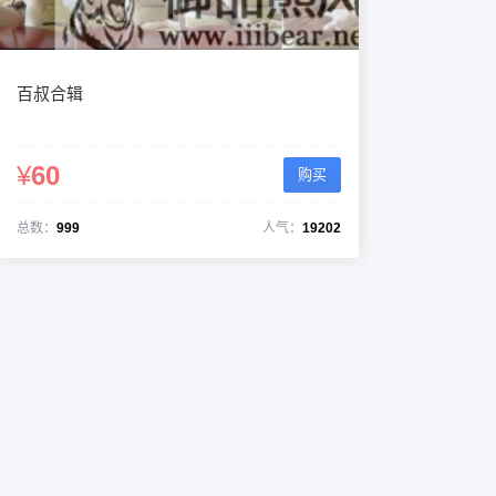
百叔合辑
¥
60
购买
总数：
999
人气：
19202