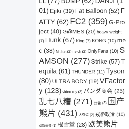
DANJI
(1
LL
(77)
BUMP
(62)
01)
Fat Balloon
(52)
F
Ejiki
(39)
FC2
(359)
ATTY
(62)
G-Pro
ject
(40)
G@MES
(20)
heavy weight
Hunk
(67)
me
KONG
(10)
(7)
King
(7)
S
c
(38)
OnlyFans
(10)
Mr. hat
(2)
ns-ch
(2)
AMSON
(277)
Strike
(57)
T
Tyson
equila
(61)
THUNDER
(11)
VFactor
(80)
ULTRA BODY
(19)
y
(123)
パンダ商会
(25)
video city
(2)
国产
乱七八糟
(271)
公告
(3)
熊片
(431)
戎桥政造
(10)
大杂烩
(2)
欧美熊片
根雪堂
(28)
成都豪爷
(1)