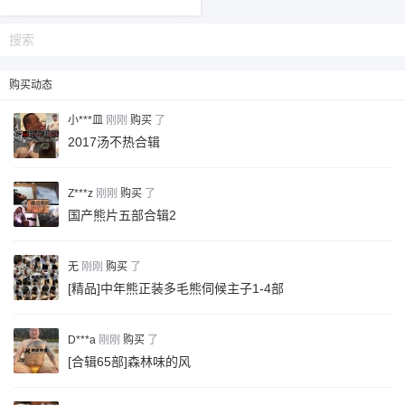
购买动态
小***皿
刚刚
购买
了
2017汤不热合辑
Z***z
刚刚
购买
了
国产熊片五部合辑2
无
刚刚
购买
了
6位以上
[精品]中年熊正装多毛熊伺候主子1-4部
您没有权限发布内容，请购买会员或者提升权
6位以上
D***a
刚刚
购买
了
限。
[合辑65部]森林味的风