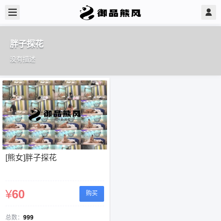
胖子探花
没有描述
[熊女]胖子探花
¥
60
购买
总数：
999