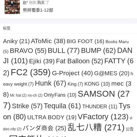
赵*
刚刚
购买
了
忘记密码？
找回
已有帐号？
登录
熊样蜀黍1-12部
标签
AToMic
(38)
Aniky
(21)
BIG FOOT
(16)
Books Maru
DAN
BULL
(77)
BRAVO
(55)
BUMP
(62)
(5)
JI
(101)
Fat Balloon
(52)
FATTY
(6
Ejiki
(39)
FC2
(359)
2)
G-Project
(40)
G@MES
(20)
h
Hunk
(67)
mec
(3
KONG
(10)
eavy weight
(7)
King
(7)
SAMSON
(27
8)
OnlyFans
(10)
Mr. hat
(2)
ns-ch
(2)
7)
Tys
Strike
(57)
Tequila
(61)
THUNDER
(11)
VFactory
(123)
on
(80)
ULTRA BODY
(19)
vi
乱七八糟
(271)
パンダ商会
(25)
公告
deo city
(2)