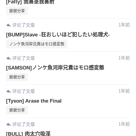
[Fatty] 我喜茎我喜射
谢谢分享
1年前
评论了文章
[BUMP]Slave -狂おしいほど犯したい処理犬-
ノンケ魚河岸兄貴はモロ感変態
1年前
评论了文章
[SAMSON]ノンケ魚河岸兄貴はモロ感変態
谢谢分享
1年前
评论了文章
[Tyson] Arase the Final
谢谢分享
6位以上
1年前
评论了文章
[BULL] 肉太穴吸淫