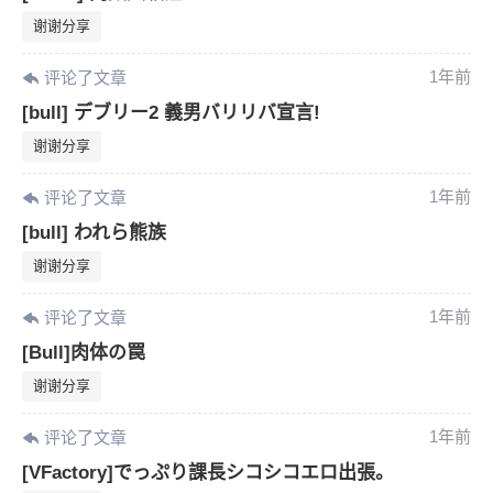
您没有权限发布内容，请购买会员或者提升权
6位以上
谢谢分享
限。
1年前
评论了文章
[bull] デブリー2 義男バリリバ宣言!
忘记密码？
找回
已有帐号？
登录
谢谢分享
1年前
评论了文章
[bull] われら熊族
谢谢分享
1年前
评论了文章
[Bull]肉体の罠
谢谢分享
1年前
评论了文章
[VFactory]でっぷり課長シコシコエロ出張。