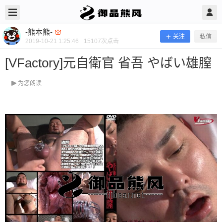
2019/10/21
-熊本熊- @ 御品熊风
-熊本熊-
关注
私信
2019-10-21 1:25:46
15107
次点击
[VFactory]元自衛官 省吾 やばい雄膣
为您朗读
[VFactory]元自衛官 省吾 やばい雄膣
新片推荐 当前隐藏内容需要支付200熊币 已有385