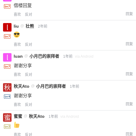
借楼回复
回复
喜欢
反对
liu
@
壮熊
2年前
回复
喜欢
反对
luan
@
小月巴的崇拜者
1年前
via Android
谢谢分享
回复
喜欢
反对
秋天Ato
@
小月巴的崇拜者
1年前
谢谢分享
回复
喜欢
反对
蜜蜜
@
秋天Ato
1年前
via Android
回复
喜欢
反对