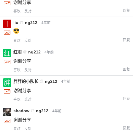
谢谢分享
您没有权限发布内容，请购买会员或者提升权
6位以上
回复
喜欢
反对
限。
liu
@
ng212
4年前
忘记密码？
找回
已有帐号？
登录
立刻支付
回复
喜欢
反对
红雨
@
ng212
4年前
立刻支付
谢谢分享
回复
喜欢
反对
胖胖的小队长
@
ng212
4年前
谢谢分享
回复
喜欢
反对
shadow
@
ng212
4年前
谢谢分享
回复
喜欢
反对