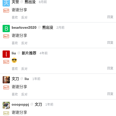
灭世
@
熊出没
8月前
谢谢分享
回复
喜欢
反对
bearlover2020
@
熊出没
2月前
谢谢分享
回复
喜欢
反对
liu
@
新片推荐
4年前
回复
喜欢
反对
文刀
@
liu
1年前
谢谢分享
回复
喜欢
反对
ooopoppj
@
文刀
1年前
谢谢分享