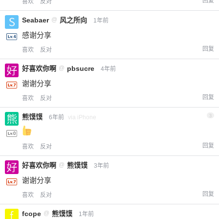
回复
喜欢
反对
Seabaer
@
风之所向
1年前
感谢分享
回复
喜欢
反对
好喜欢你啊
@
pbsucre
4年前
谢谢分享
回复
喜欢
反对
熊馍馍
3
6年前
via iPhone
回复
喜欢
反对
好喜欢你啊
@
熊馍馍
3年前
谢谢分享
回复
喜欢
反对
fcope
@
熊馍馍
1年前