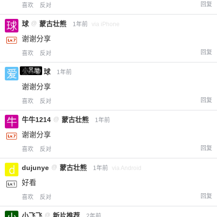
回复
喜欢
反对
球
@
蒙古壮熊
1年前
via iPhone
谢谢分享
回复
喜欢
反对
小黑屋
爱X
@
球
1年前
谢谢分享
回复
喜欢
反对
牛牛1214
@
蒙古壮熊
1年前
谢谢分享
回复
喜欢
反对
dujunye
@
蒙古壮熊
1年前
via Android
好看
回复
喜欢
反对
小飞飞
@
新片推荐
2年前