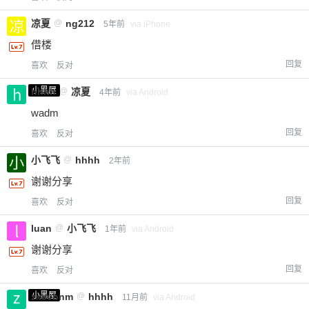
凉夏
@
ng212
5年前
via iPhone
借楼
回复
喜欢
反对
小黑屋
hhhh
@
凉夏
4年前
via Android
wadm
回复
喜欢
反对
小飞飞
@
hhhh
2年前
谢谢分享
回复
喜欢
反对
luan
@
小飞飞
1年前
via Android
谢谢分享
回复
喜欢
反对
小黑屋
zxcvbnm
@
hhhh
11月前
via Android