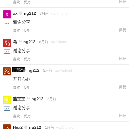
回复
喜欢
反对
xx
@
ng212
7月前
via iPhone
谢谢分享
回复
喜欢
反对
岛
@
ng212
6月前
via iPhone
谢谢分享
回复
喜欢
反对
小黑屋
忍者
@
ng212
5月前
via Android
开开心心
回复
喜欢
反对
熊宝宝
@
ng212
3月前
谢谢分享
回复
喜欢
反对
Hea2
@
ng212
1月前
via Android