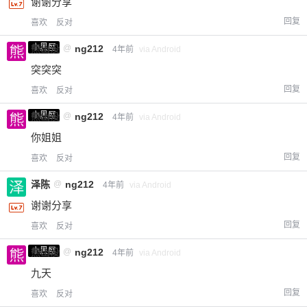
谢谢分享
回复
喜欢
反对
小黑屋
熊出没
@
ng212
4年前
via Android
突突突
回复
喜欢
反对
小黑屋
熊出没
@
ng212
4年前
via Android
你姐姐
回复
喜欢
反对
泽陈
@
ng212
4年前
via Android
谢谢分享
回复
喜欢
反对
小黑屋
熊出没
@
ng212
4年前
via Android
九天
回复
喜欢
反对