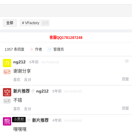
全部
# VFactory
123
客服QQ1781287248
1357 条回复
A
作者
M
管理员
ng212
1
6年前
via Android
谢谢分享
回复
喜欢
反对
新片推荐
@
ng212
6年前
via Android
不错
回复
喜欢
反对
小黑屋
熊出没
@
新片推荐
4年前
via Android
嘿嘿嘿