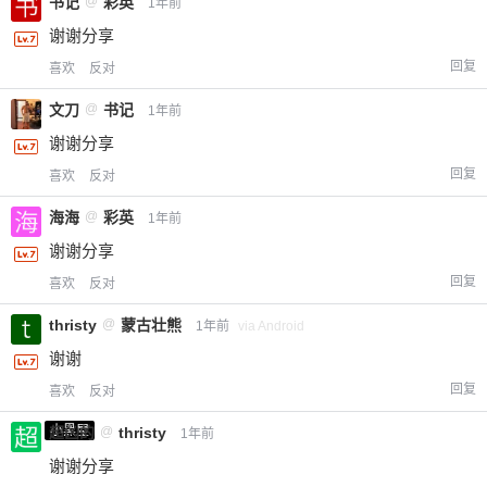
书记
@
彩英
1年前
谢谢分享
回复
喜欢
反对
文刀
@
书记
1年前
谢谢分享
回复
喜欢
反对
海海
@
彩英
1年前
谢谢分享
回复
喜欢
反对
thristy
@
蒙古壮熊
1年前
via Android
谢谢
回复
喜欢
反对
小黑屋
超凶的
@
thristy
1年前
谢谢分享