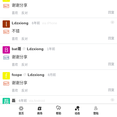
谢谢分享
回复
喜欢
反对
Ldzxiong
4
6年前
via iPhone
不错
回复
喜欢
反对
bat哥
@
Ldzxiong
1年前
谢谢分享
回复
喜欢
反对
fcope
@
Ldzxiong
8月前
谢谢分享
回复
喜欢
反对
磊
5
6年前
via Android
哇塞
首页
商场
帮助
动态
登陆
回复
喜欢
反对