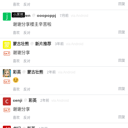
回复
喜欢
反对
小黑屋
jiangwen
@
ooopoppj
7月前
via Android
谢谢分享楼主辛苦啦
回复
喜欢
反对
蒙古壮熊
@
新片推荐
3年前
via Android
谢谢分享
回复
喜欢
反对
彩英
@
蒙古壮熊
2年前
via Android
回复
喜欢
反对
cenji
@
彩英
2年前
via Android
谢谢分享
回复
喜欢
反对