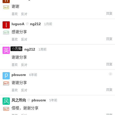
谢谢
回复
喜欢
反对
luguoA
@
ng212
1月前
感谢分享
回复
喜欢
反对
小黑屋
英治
@
ng212
1周前
谢谢分享
回复
喜欢
反对
pbsucre
2
6年前
谢谢分享
回复
喜欢
反对
风之所向
@
pbsucre
5年前
借楼，谢谢分享