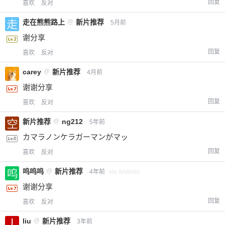
回复
喜欢
反对
走在熊熊路上
@
新片推荐
5月前
谢分享
回复
喜欢
反对
carey
@
新片推荐
4月前
谢谢分享
回复
喜欢
反对
新片推荐
@
ng212
5年前
カマラノンケラガーマンがマッ
回复
喜欢
反对
呜呜呜
@
新片推荐
4年前
via Android
谢谢分享
回复
喜欢
反对
liu
@
新片推荐
3年前