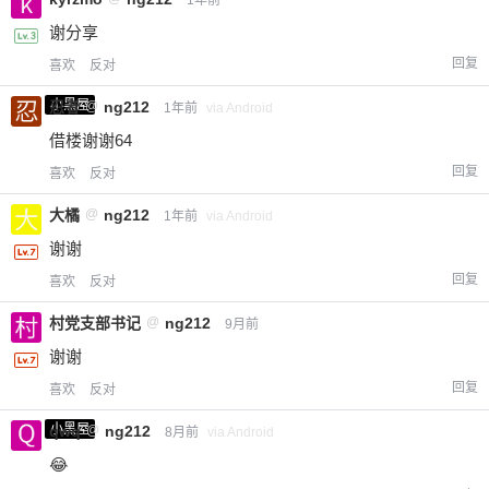
谢分享
回复
喜欢
反对
小黑屋
忍者
@
ng212
1年前
via Android
借楼谢谢64
回复
喜欢
反对
大橘
@
ng212
1年前
via Android
谢谢
回复
喜欢
反对
村党支部书记
@
ng212
9月前
谢谢
回复
喜欢
反对
小黑屋
qwq
@
ng212
8月前
via Android
😂