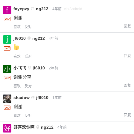
fayepzy
@
ng212
4年前
via Android
谢谢
回复
喜欢
反对
jf6010
@
ng212
4年前
回复
喜欢
反对
小飞飞
@
jf6010
2年前
给-熊本熊-打赏
谢谢分享
回复
喜欢
反对
付费内容
2
5
10
元
元
元
shadow
@
jf6010
1年前
20
50
自定义
元
元
谢谢
回复
喜欢
反对
¥
6位以上
好喜欢你啊
@
ng212
4年前