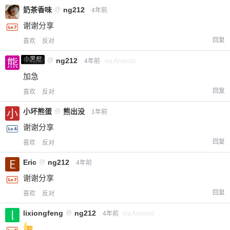
奶茶香味
@
ng212
4年前
谢谢分享
回复
喜欢
反对
小黑屋
熊出没
@
ng212
4年前
via Android
加急
回复
喜欢
反对
小坏熊蛋
@
熊出没
1年前
谢谢分享
回复
喜欢
反对
Eric
@
ng212
4年前
谢谢分享
回复
喜欢
反对
lixiongfeng
@
ng212
4年前
via Android