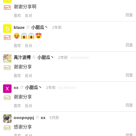
谢谢分享啊
忘记密码？
找回
已有帐号？
登录
立刻支付
回复
喜欢
反对
blaze
@
小甜瓜丶
2年前
立刻支付
回复
喜欢
反对
禹汁波樗
@
小甜瓜丶
2年前
via Android
谢谢分享
回复
喜欢
反对
xx
@
小甜瓜丶
2年前
via iPhone
谢谢分享
回复
喜欢
反对
ooopoppj
@
xx
5月前
感谢分享
回复