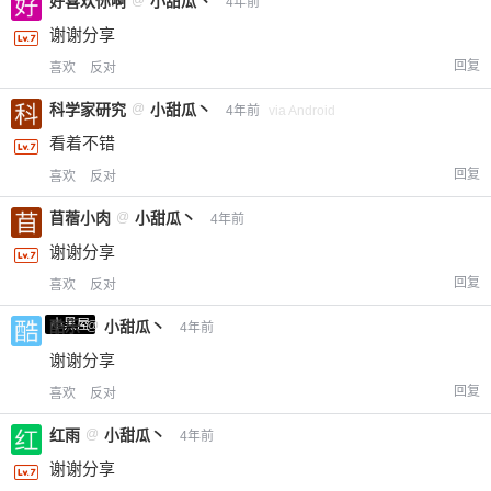
好喜欢你啊
@
小甜瓜丶
4年前
谢谢分享
回复
喜欢
反对
科学家研究
@
小甜瓜丶
4年前
via Android
看着不错
回复
喜欢
反对
苜蓿小肉
@
小甜瓜丶
4年前
谢谢分享
回复
喜欢
反对
小黑屋
酷乐
@
小甜瓜丶
4年前
谢谢分享
回复
喜欢
反对
红雨
@
小甜瓜丶
4年前
谢谢分享