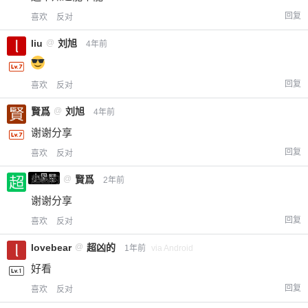
回复
喜欢
反对
liu
@
刘旭
4年前
回复
喜欢
反对
賢爲
@
刘旭
4年前
谢谢分享
回复
喜欢
反对
小黑屋
超凶的
@
賢爲
2年前
谢谢分享
回复
喜欢
反对
lovebear
@
超凶的
1年前
via Android
好看
回复
喜欢
反对