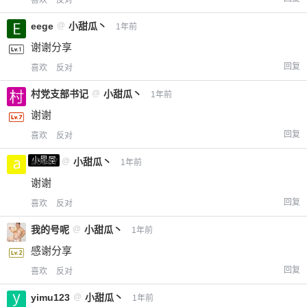
喜欢
反对
eege
@
小甜瓜丶
1年前
谢谢分享
回复
喜欢
反对
村党支部书记
@
小甜瓜丶
1年前
谢谢
回复
喜欢
反对
小黑屋
a0987
@
小甜瓜丶
1年前
谢谢
回复
喜欢
反对
我的号呢
@
小甜瓜丶
1年前
感谢分享
回复
喜欢
反对
yimu123
@
小甜瓜丶
1年前