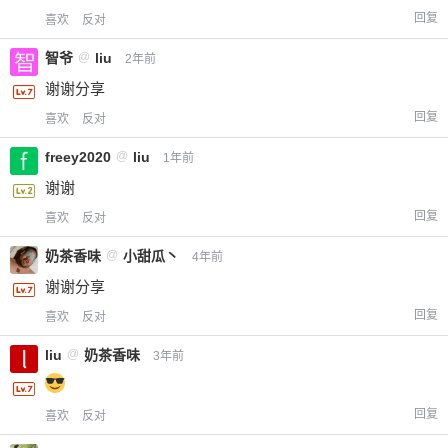
回复
喜欢
反对
智爷
@
liu
2年前
谢谢分享
回复
喜欢
反对
freey2020
@
liu
1年前
谢谢
回复
喜欢
反对
奶茶香味
@
小甜瓜丶
4年前
谢谢分享
回复
喜欢
反对
liu
@
奶茶香味
3年前
回复
喜欢
反对