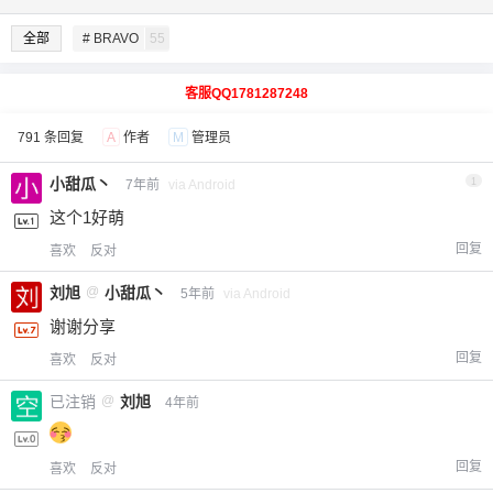
全部
# BRAVO
55
客服QQ1781287248
791 条回复
A
作者
M
管理员
小甜瓜丶
1
7年前
via Android
这个1好萌
回复
喜欢
反对
刘旭
@
小甜瓜丶
5年前
via Android
谢谢分享
回复
喜欢
反对
已注销
@
刘旭
4年前
回复
喜欢
反对