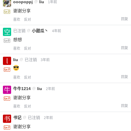
ooopoppj
@
liu
1年前
谢谢分享
回复
喜欢
反对
已注销
@
小甜瓜丶
4年前
想想
回复
喜欢
反对
liu
@
已注销
3年前
回复
喜欢
反对
牛牛1214
@
liu
2年前
谢谢分享
回复
喜欢
反对
书记
@
已注销
2年前
谢谢分享