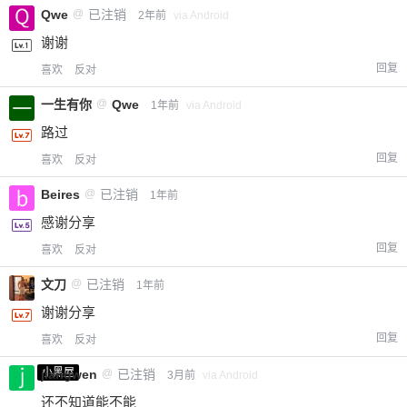
Qwe
@
已注销
2年前
via Android
谢谢
回复
喜欢
反对
一生有你
@
Qwe
1年前
via Android
路过
回复
喜欢
反对
Beires
@
已注销
1年前
感谢分享
回复
喜欢
反对
文刀
@
已注销
1年前
谢谢分享
回复
喜欢
反对
小黑屋
jiangwen
@
已注销
3月前
via Android
还不知道能不能