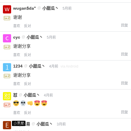
wugan$da"
@
小甜瓜丶
5月前
谢谢
回复
喜欢
反对
cyc
@
小甜瓜丶
5月前
谢谢分享
回复
喜欢
反对
1234
@
小甜瓜丶
4月前
via Android
谢谢分享
回复
喜欢
反对
怼
@
小甜瓜丶
4月前
回复
喜欢
反对
小黑屋
Emp木易
@
小甜瓜丶
3月前