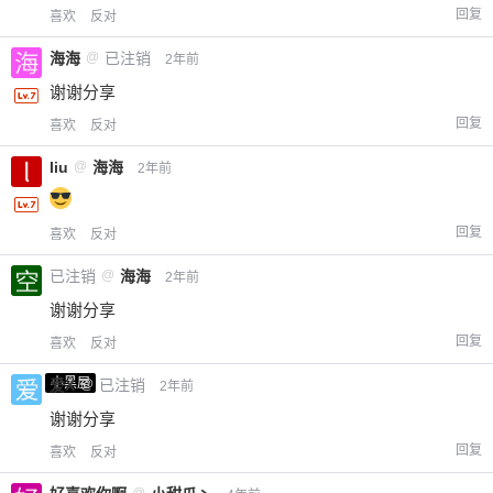
回复
喜欢
反对
海海
@
已注销
2年前
谢谢分享
回复
喜欢
反对
liu
@
海海
2年前
回复
喜欢
反对
已注销
@
海海
2年前
谢谢分享
回复
喜欢
反对
小黑屋
爱X
@
已注销
2年前
谢谢分享
回复
喜欢
反对