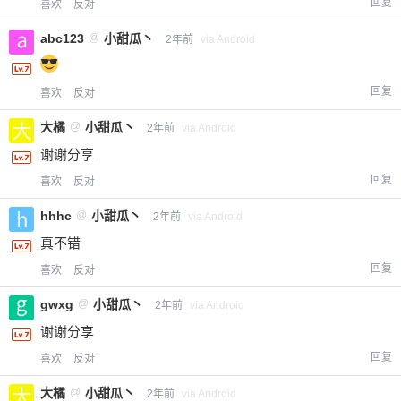
回复
喜欢
反对
abc123
@
小甜瓜丶
2年前
via Android
回复
喜欢
反对
大橘
@
小甜瓜丶
2年前
via Android
给-熊本熊-打赏
谢谢分享
付费内容
2
5
10
回复
喜欢
反对
元
元
元
hhhc
@
小甜瓜丶
2年前
via Android
20
50
自定义
元
元
真不错
回复
喜欢
反对
¥
6位以上
gwxg
@
小甜瓜丶
2年前
via Android
谢谢分享
您没有权限发布内容，请购买会员或者提升权
6位以上
限。
回复
喜欢
反对
大橘
@
小甜瓜丶
2年前
via Android