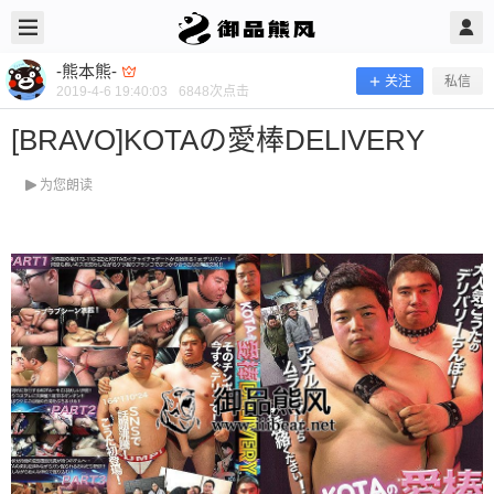
2019/4/06
-熊本熊- @ 御品熊风
-熊本熊-
关注
私信
2019-4-6 19:40:03
6848
次点击
[BRAVO]KOTAの愛棒DELIVERY
为您朗读
[BRAVO]KOTAの愛棒DELIVERY
当前隐藏内容需要支付200熊币 已有89人支付 登录