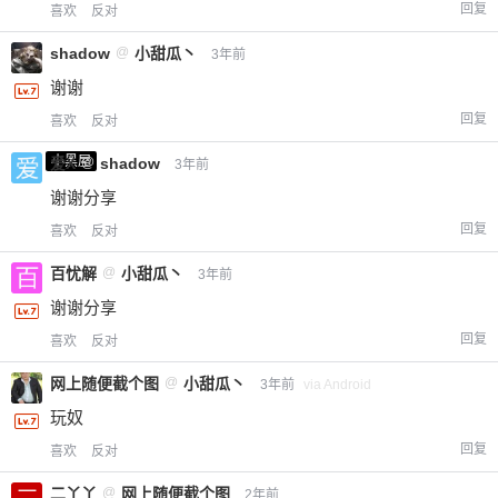
回复
喜欢
反对
shadow
@
小甜瓜丶
3年前
谢谢
回复
喜欢
反对
小黑屋
爱X
@
shadow
3年前
谢谢分享
回复
喜欢
反对
百忧解
@
小甜瓜丶
3年前
谢谢分享
回复
喜欢
反对
网上随便截个图
@
小甜瓜丶
3年前
via Android
玩奴
回复
喜欢
反对
二丫丫
@
网上随便截个图
2年前