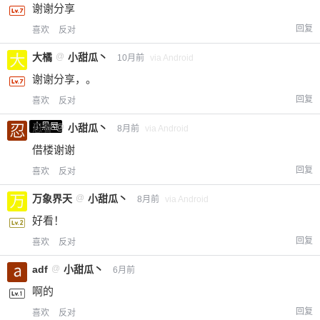
谢谢分享
回复
喜欢
反对
大橘
@
小甜瓜丶
10月前
via Android
谢谢分享，。
回复
喜欢
反对
小黑屋
忍者
@
小甜瓜丶
8月前
via Android
借楼谢谢
回复
喜欢
反对
万象界天
@
小甜瓜丶
8月前
via Android
好看！
回复
喜欢
反对
adf
@
小甜瓜丶
6月前
啊的
回复
喜欢
反对