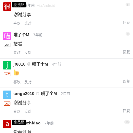
小黑屋
很好
8
7年前
via Android
谢谢分享
回复
喜欢
反对
喵了个M
9
7年前
想看
回复
喜欢
反对
jf6010
@
喵了个M
4年前
回复
喜欢
反对
tangc2010
@
喵了个M
2年前
谢谢分享
回复
喜欢
反对
小黑屋
aiyabuzhidao
10
7年前
没看过哦