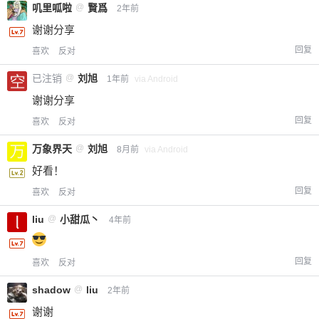
叽里呱啦
@
賢爲
2年前
谢谢分享
回复
喜欢
反对
已注销
@
刘旭
1年前
via Android
谢谢分享
回复
喜欢
反对
万象界天
@
刘旭
8月前
via Android
好看！
回复
喜欢
反对
liu
@
小甜瓜丶
4年前
回复
喜欢
反对
shadow
@
liu
2年前
谢谢