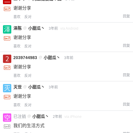
谢谢分享
回复
喜欢
反对
泽陈
@
小甜瓜丶
3年前
via Android
谢谢分享
回复
喜欢
反对
2039744983
@
小甜瓜丶
3年前
谢谢分享
回复
喜欢
反对
灭世
@
小甜瓜丶
3年前
谢谢分享
回复
喜欢
反对
已注销
@
小甜瓜丶
2年前
via iPhone
我们的生活方式