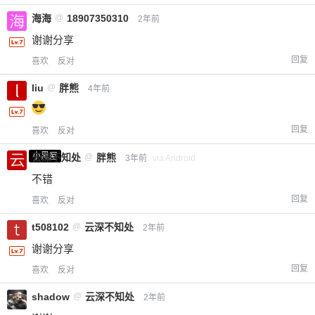
海海
@
18907350310
2年前
谢谢分享
回复
喜欢
反对
liu
@
胖熊
4年前
回复
喜欢
反对
小黑屋
云深不知处
@
胖熊
3年前
via Android
不错
回复
喜欢
反对
t508102
@
云深不知处
2年前
谢谢分享
回复
喜欢
反对
shadow
@
云深不知处
2年前