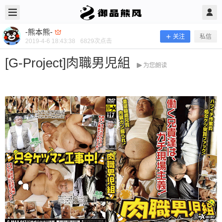
2019/4/06
-熊本熊- @ 御品熊风
-熊本熊-
关注
私信
2019-4-6 18:43:38
6829
次点击
[G-Project]肉職男児組
为您朗读
[G-Project]肉職男児組
当前隐藏内容需要支付100熊币 已有224人支付 登