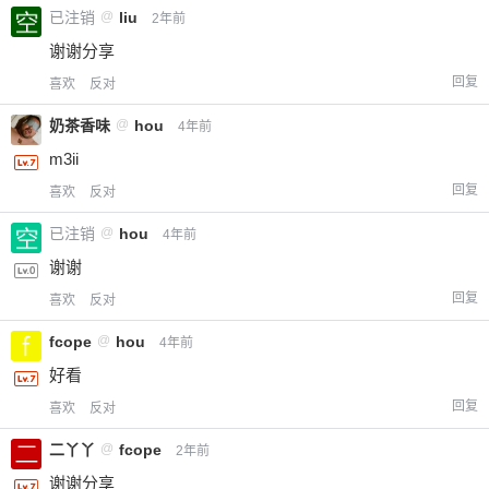
已注销
@
liu
2年前
谢谢分享
回复
喜欢
反对
奶茶香味
@
hou
4年前
m3ii
回复
喜欢
反对
已注销
@
hou
4年前
谢谢
回复
喜欢
反对
fcope
@
hou
4年前
好看
回复
喜欢
反对
二丫丫
@
fcope
2年前
谢谢分享