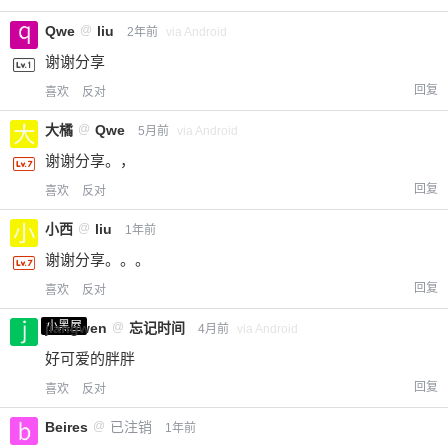
Qwe
@
liu
2年前
via Android
谢谢分享
回复
喜欢
反对
大橘
@
Qwe
5月前
via Android
谢谢分享。，
回复
喜欢
反对
小西
@
liu
1年前
谢谢分享。。。
回复
喜欢
反对
小黑屋
jiangwen
@
忘记时间
4月前
via Android
好可爱的胖胖
回复
喜欢
反对
Beires
@
已注销
1年前