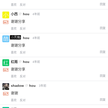
回复
喜欢
反对
忘记密码？
找回
已有帐号？
登录
立刻支付
小西
@
hou
4年前
立刻支付
谢谢分享
回复
喜欢
反对
小黑屋
酷乐
@
hou
4年前
谢谢分享
回复
喜欢
反对
红雨
@
hou
4年前
谢谢分享
回复
喜欢
反对
shadow
@
hou
3年前
谢谢
回复
喜欢
反对