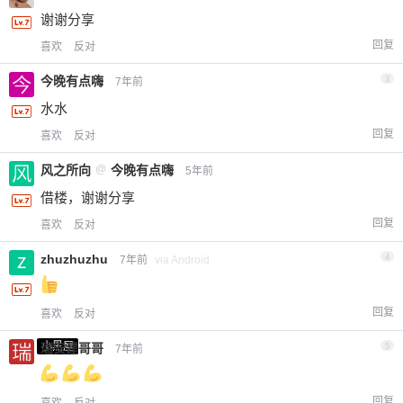
谢谢分享
回复
喜欢
反对
今晚有点嗨
3
7年前
水水
回复
喜欢
反对
风之所向
@
今晚有点嗨
5年前
借楼，谢谢分享
回复
喜欢
反对
zhuzhuzhu
4
7年前
via Android
回复
喜欢
反对
小黑屋
瑞安建哥哥
5
7年前
回复
喜欢
反对