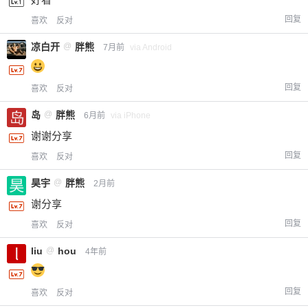
回复
喜欢
反对
凉白开
@
胖熊
7月前
via Android
回复
喜欢
反对
岛
@
胖熊
6月前
via iPhone
谢谢分享
回复
喜欢
反对
昊宇
@
胖熊
2月前
谢分享
回复
喜欢
反对
liu
@
hou
4年前
回复
喜欢
反对