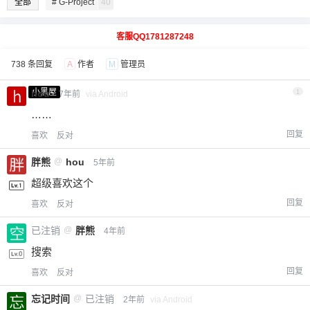
全部
# G-Project
40
客服QQ1781287248
738 条回复
A
作者
M
管理员
小黑屋
hou
1
7年前
via Android
……
回复
喜欢
反对
胖熊
@
hou
5年前
超级喜欢这个
回复
喜欢
反对
已注销
@
胖熊
4年前
搜索
回复
喜欢
反对
忘记时间
@
已注销
2年前
via Android