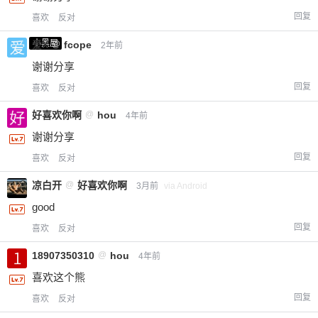
回复
喜欢
反对
小黑屋
爱X
@
fcope
2年前
谢谢分享
回复
喜欢
反对
好喜欢你啊
@
hou
4年前
谢谢分享
回复
喜欢
反对
凉白开
@
好喜欢你啊
3月前
via Android
good
回复
喜欢
反对
18907350310
@
hou
4年前
喜欢这个熊
回复
喜欢
反对