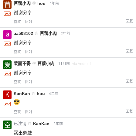
苜蓿小肉
@
hou
4年前
谢谢分享
回复
喜欢
反对
aa508102
@
苜蓿小肉
2年前
给-熊本熊-打赏
谢谢分享
回复
喜欢
反对
付费内容
2
5
10
元
元
元
爱而不得
@
苜蓿小肉
11月前
via Android
20
50
谢谢分享
自定义
元
元
回复
喜欢
反对
¥
KanKan
@
hou
4年前
6位以上
您没有权限发布内容，请购买会员或者提升权
6位以上
回复
喜欢
反对
限。
已注销
@
KanKan
2年前
露出遊戯