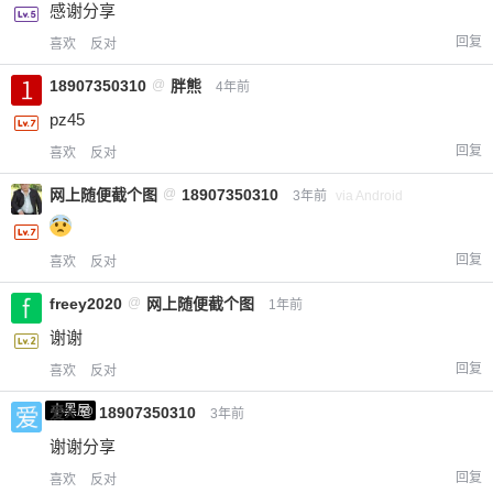
感谢分享
回复
喜欢
反对
18907350310
@
胖熊
4年前
pz45
回复
喜欢
反对
网上随便截个图
@
18907350310
3年前
via Android
回复
喜欢
反对
freey2020
@
网上随便截个图
1年前
谢谢
回复
喜欢
反对
小黑屋
爱X
@
18907350310
3年前
谢谢分享
回复
喜欢
反对