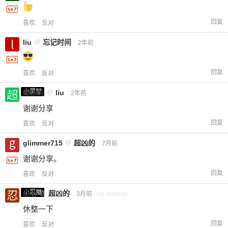
回复
喜欢
反对
liu
@
忘记时间
2年前
回复
喜欢
反对
小黑屋
超凶的
@
liu
2年前
谢谢分享
回复
喜欢
反对
glimmer715
@
超凶的
7月前
谢谢分享。
回复
喜欢
反对
小黑屋
忍者
@
超凶的
3月前
via Android
休整一下
回复
喜欢
反对