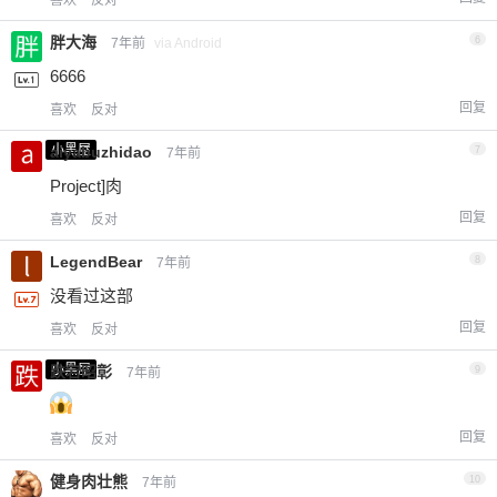
胖大海
6
7年前
via Android
6666
回复
喜欢
反对
小黑屋
aiyabuzhidao
7
7年前
Project]肉
回复
喜欢
反对
LegendBear
8
7年前
没看过这部
回复
喜欢
反对
小黑屋
跌宕昭彰
9
7年前
回复
喜欢
反对
健身肉壮熊
10
7年前