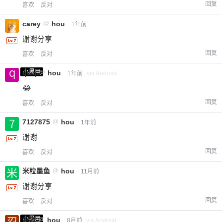
回复
喜欢
反对
carey
@
hou
1年前
谢谢分享
回复
喜欢
反对
小黑屋
qwq
@
hou
1年前
via Android
😂
回复
喜欢
反对
7127875
@
hou
1年前
谢谢
回复
喜欢
反对
米粒墨鱼
@
hou
11月前
谢谢分享
回复
喜欢
反对
小黑屋
忍者
@
hou
8月前
via Android