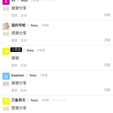
xx
hou
1年前
via iPhone
谢谢分享
回复
喜欢
反对
我的号呢
@
hou
1年前
感谢分享
回复
喜欢
反对
小黑屋
a0987
@
hou
1年前
谢谢
回复
喜欢
反对
baatian
@
hou
1年前
谢谢分享
回复
喜欢
反对
万象界天
@
hou
1年前
via Android
感谢分享