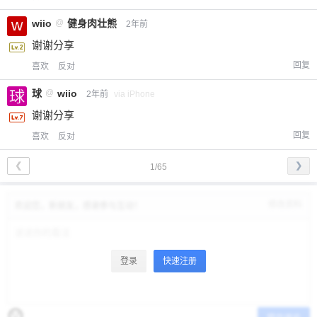
wiio
@
健身肉壮熊
2年前
谢谢分享
回复
喜欢
反对
球
@
wiio
2年前
via iPhone
谢谢分享
回复
喜欢
反对
❮
❯
1/65
修改资料
欢迎您，新朋友，感谢参与互动！
登录
快速注册