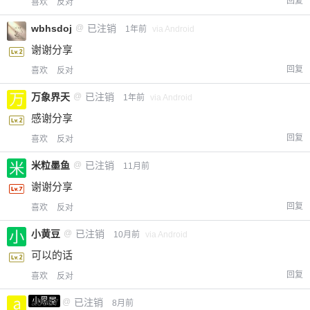
回复
喜欢
反对
wbhsdoj
@
已注销
1年前
via Android
谢谢分享
回复
喜欢
反对
万象界天
@
已注销
1年前
via Android
感谢分享
回复
喜欢
反对
米粒墨鱼
@
已注销
11月前
谢谢分享
回复
喜欢
反对
小黄豆
@
已注销
10月前
via Android
可以的话
回复
喜欢
反对
小黑屋
a0987
@
已注销
8月前