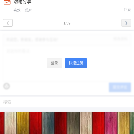
谢谢分享
回复
喜欢
反对
❮
❯
1/59
修改资料
欢迎您，新朋友，感谢参与互动！
登录
快速注册
提交评论