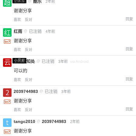
小黑屋
超凶的
@
酷乐
2年前
谢谢分享
回复
喜欢
反对
红雨
@
已注销
4年前
谢谢分享
回复
喜欢
反对
小黑屋
云深不知处
@
已注销
3年前
via Android
可以的
回复
喜欢
反对
2039744983
@
已注销
3年前
谢谢分享
回复
喜欢
反对
tangc2010
@
2039744983
2年前
谢谢分享