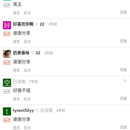
黑五
回复
喜欢
反对
好喜欢你啊
@
22
3年前
谢谢分享
回复
喜欢
反对
奶茶香味
@
22
3年前
谢谢分享
回复
喜欢
反对
已注销
3
7年前
好像不错
回复
喜欢
反对
tyrant52yy
@
已注销
4年前
谢谢分享
回复
喜欢
反对