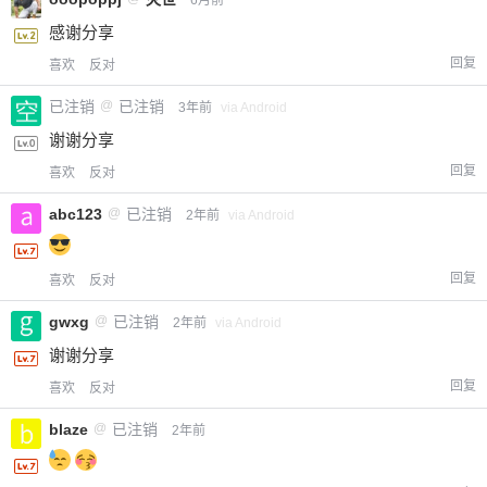
6月前
感谢分享
给-熊本熊-打赏
回复
喜欢
反对
已注销
@
已注销
3年前
via Android
付费内容
2
5
10
元
元
元
谢谢分享
20
50
回复
喜欢
反对
自定义
元
元
abc123
@
已注销
2年前
via Android
¥
6位以上
回复
喜欢
反对
您没有权限发布内容，请购买会员或者提升权
6位以上
gwxg
@
已注销
2年前
via Android
限。
谢谢分享
回复
喜欢
反对
忘记密码？
找回
已有帐号？
登录
blaze
@
已注销
立刻支付
2年前