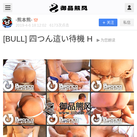
2019/4/06
-熊本熊- @ 御品熊风
-熊本熊-
关注
私信
2019-4-6 18:12:02
6173
次点击
[BULL] 四つん這い待機 H
为您朗读
[BULL] 四つん這い待機 H
当前隐藏内容需要支付100熊币 已有153人支付 登