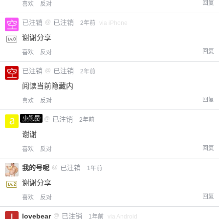
立刻支付
回复
喜欢
反对
已注销
@
已注销
2年前
via iPhone
谢谢分享
回复
喜欢
反对
已注销
@
已注销
2年前
阅读当前隐藏内
回复
喜欢
反对
小黑屋
a0987
@
已注销
2年前
谢谢
回复
喜欢
反对
我的号呢
@
已注销
1年前
谢谢分享
回复
喜欢
反对
lovebear
@
已注销
1年前
via Android