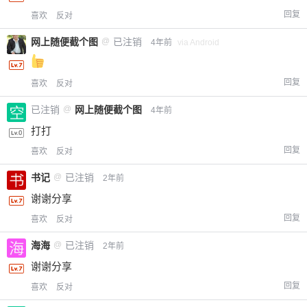
回复
喜欢
反对
网上随便截个图
@
已注销
4年前
via Android
回复
喜欢
反对
已注销
@
网上随便截个图
4年前
打打
回复
喜欢
反对
书记
@
已注销
2年前
谢谢分享
回复
喜欢
反对
海海
@
已注销
2年前
谢谢分享
回复
喜欢
反对