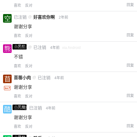
回复
喜欢
反对
已注销
@
好喜欢你啊
2年前
谢谢分享
回复
喜欢
反对
小黑屋
熊出没
@
已注销
4年前
via Android
不错
回复
喜欢
反对
苜蓿小肉
@
已注销
4年前
谢谢分享
回复
喜欢
反对
小黑屋
酷乐
@
已注销
4年前
谢谢分享
回复
喜欢
反对