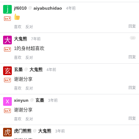
jf6010
@
aiyabuzhidao
4年前
回复
喜欢
反对
大鬼熊
10
7年前
1的身材超喜欢
回复
喜欢
反对
玄墨
@
大鬼熊
4年前
谢谢分享
回复
喜欢
反对
xinyun
@
玄墨
3年前
谢谢分享
回复
喜欢
反对
虎门熊熊
@
大鬼熊
3年前