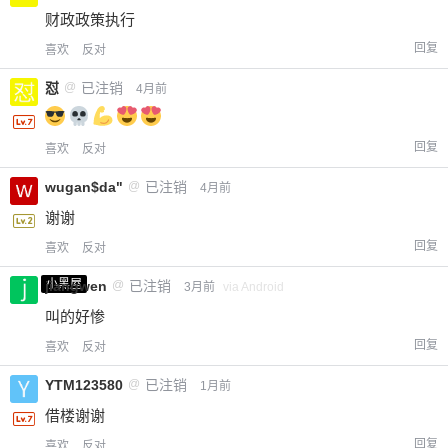
财政政策执行
回复
喜欢
反对
怼
@
已注销
4月前
回复
喜欢
反对
wugan$da"
@
已注销
4月前
谢谢
回复
喜欢
反对
小黑屋
jiangwen
@
已注销
3月前
via Android
叫的好惨
回复
喜欢
反对
YTM123580
@
已注销
1月前
借楼谢谢
回复
喜欢
反对