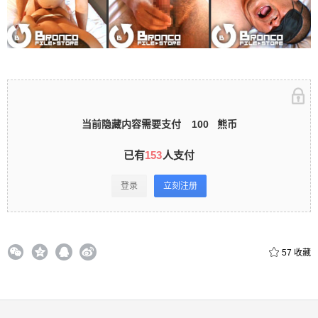
录立刻注册 0 收藏
扫描二维码继续阅读
当前隐藏内容需要支付
100
熊币
已有
153
人支付
登录
立刻注册
57
收藏