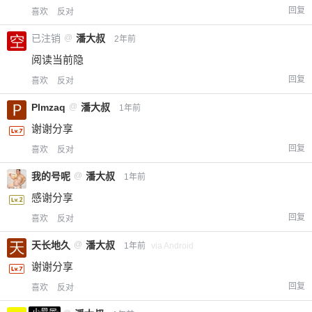
回复
喜欢
反对
已注销
@
潘大叔
2年前
阅读当前隐
回复
喜欢
反对
Plmzaq
@
潘大叔
1年前
谢谢分享
给-熊本熊-打赏
回复
喜欢
反对
我的号呢
@
潘大叔
1年前
付费内容
2
5
10
元
元
元
感谢分享
20
50
回复
自定义
喜欢
反对
元
元
天长地久
@
潘大叔
1年前
via Android
¥
谢谢分享
6位以上
回复
喜欢
反对
您没有权限发布内容，请购买会员或者提升权
6位以上