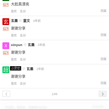
大脸真漂亮
回复
喜欢
反对
玄墨
@
童文
4年前
谢谢分享
回复
喜欢
反对
xinyun
@
玄墨
3年前
谢谢分享
回复
喜欢
反对
小黑屋
超凶的
@
玄墨
2年前
谢谢分享
回复
喜欢
反对
❮
❯
1/49
修改资料
欢迎您，新朋友，感谢参与互动！