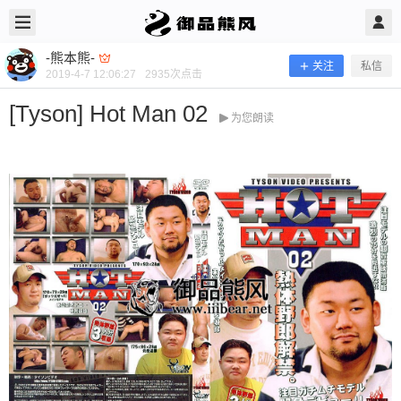
2019/4/07
-熊本熊- @ 御品熊风
-熊本熊-
关注
私信
2019-4-7 12:06:27
2935
次点击
[Tyson] Hot Man 02
为您朗读
[Tyson] Hot Man 02
当前隐藏内容需要支付100熊币 已有26人支付 登录