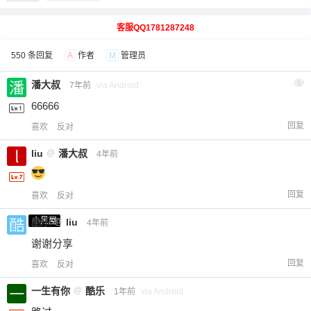
客服QQ1781287248
550 条回复
A
作者
M
管理员
潘大叔
1
7年前
via Android
66666
回复
喜欢
反对
liu
@
潘大叔
4年前
回复
喜欢
反对
小黑屋
酷乐
@
liu
4年前
谢谢分享
回复
喜欢
反对
一生有你
@
酷乐
1年前
via Android