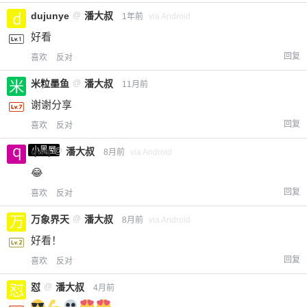
dujunye
@
潘大叔
1年前
via Android
好看
回复
喜欢
反对
米粒墨鱼
@
潘大叔
11月前
谢谢分享
回复
喜欢
反对
小黑屋
qwq
@
潘大叔
8月前
via Android
😂
回复
喜欢
反对
万象界天
@
潘大叔
8月前
via Android
好看！
回复
喜欢
反对
怼
@
潘大叔
4月前