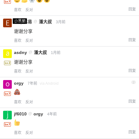
回复
喜欢
反对
小黑屋
Emp木易
@
潘大叔
3月前
谢谢分享
回复
喜欢
反对
asdny
@
潘大叔
1月前
谢谢分享
回复
喜欢
反对
orgy
2
7年前
via Android
回复
喜欢
反对
jf6010
@
orgy
4年前
回复
喜欢
反对