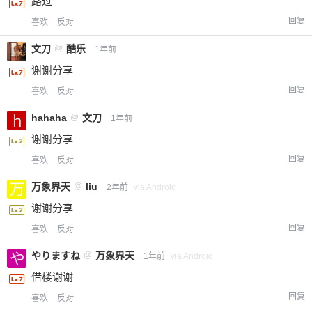
路过
回复
喜欢
反对
文刀
@
酷乐
1年前
谢谢分享
回复
喜欢
反对
hahaha
@
文刀
1年前
谢谢分享
回复
喜欢
反对
万象界天
@
liu
2年前
via Android
谢谢分享
回复
喜欢
反对
やりますね
@
万象界天
1年前
via Android
借楼谢谢
回复
喜欢
反对