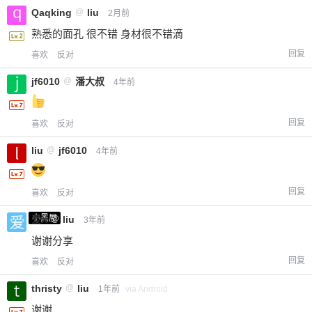
Qaqking
@
liu
2月前
熟悉的面孔 很不错 身材很不错滴
回复
喜欢
反对
jf6010
@
潘大叔
4年前
回复
喜欢
反对
liu
@
jf6010
4年前
回复
喜欢
反对
小黑屋
爱X
@
liu
3年前
谢谢分享
回复
喜欢
反对
thristy
@
liu
1年前
via Android
谢谢