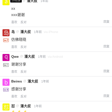
小黑屋
a0987
@
潘大叔
1年前
限。
xx
xxx谢谢
回复
喜欢
反对
忘记密码？
找回
已有帐号？
登录
立刻支付
岛
@
潘大叔
1年前
via iPhone
立刻支付
仿佛晓晓
回复
喜欢
反对
Qwe
@
潘大叔
1年前
via Android
谢谢分享
回复
喜欢
反对
Beires
@
潘大叔
1年前
感谢分享
回复
喜欢
反对
怼
@
潘大叔
1年前