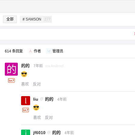
全部
# SAMSON
277
614 条回复
A
作者
M
管理员
的的
7年前
via Android
喜欢
反对
liu
@
的的
4年前
喜欢
反对
jf6010
@
的的
4年前