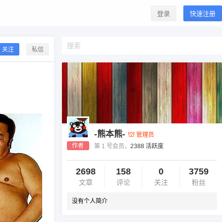
登录
快速注册
关注
私信
-熊本熊-
管理员
作者
第 1 号会员，
2388 活跃度
2698
158
0
3759
文章
评论
关注
粉丝
没有个人简介