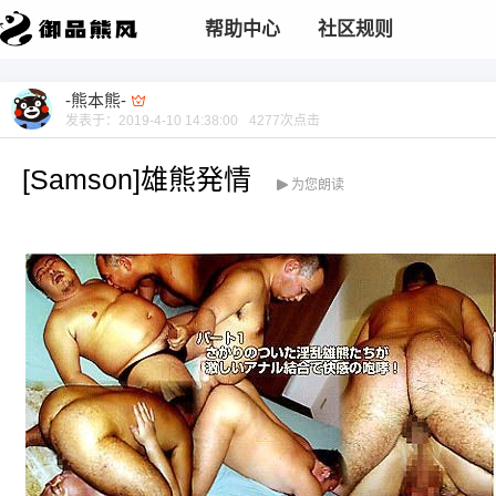
帮助中心
社区规则
-熊本熊-
发表于：
2019-4-10 14:38:00
4277
次点击
[Samson]雄熊発情
为您朗读