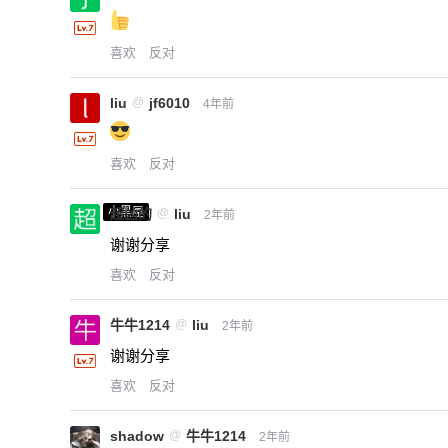
喜欢
反对
liu
@
jf6010
4年前
喜欢
反对
小黑屋
超凶的
@
liu
2年前
谢谢分享
喜欢
反对
牛牛1214
@
liu
2年前
谢谢分享
喜欢
反对
shadow
@
牛牛1214
2年前