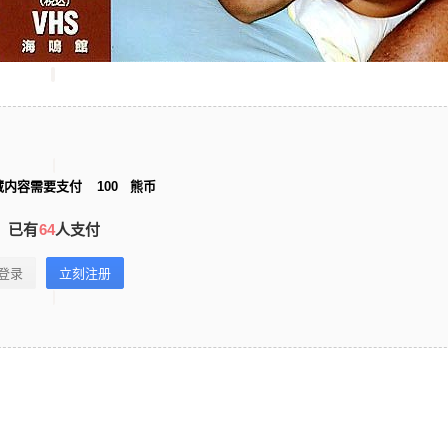
藏内容需要支付
100
熊币
已有
64
人支付
登录
立刻注册