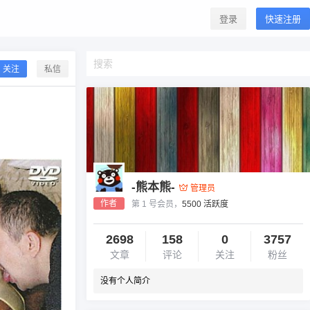
登录
快速注册
关注
私信
-熊本熊-
管理员
作者
第 1 号会员，
5500 活跃度
2698
158
0
3757
文章
评论
关注
粉丝
没有个人简介