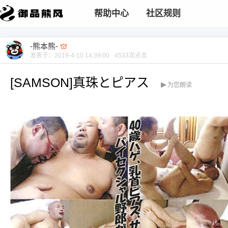
帮助中心
社区规则
-熊本熊-
发表于：
2019-4-10 14:39:00
4533
次点击
[SAMSON]真珠とピアス
为您朗读