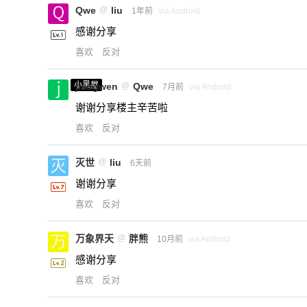
Qwe
@
liu
1年前
via Android
感谢分享
喜欢
反对
小黑屋
jiangwen
@
Qwe
7月前
via Android
谢谢分享楼主辛苦啦
喜欢
反对
灭世
@
liu
6天前
谢谢分享
喜欢
反对
万象界天
@
胖熊
10月前
via Android
感谢分享
喜欢
反对