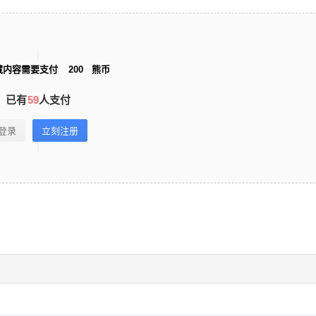
藏内容需要支付
200
熊币
已有
59
人支付
登录
立刻注册