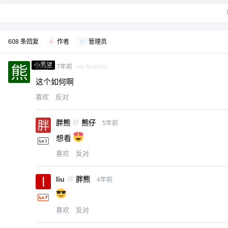
608 条回复
A
作者
M
管理员
小黑屋
熊仔
7年前
via Android
这个如何啊
喜欢
反对
胖熊
@
熊仔
5年前
想看
喜欢
反对
liu
@
胖熊
4年前
喜欢
反对