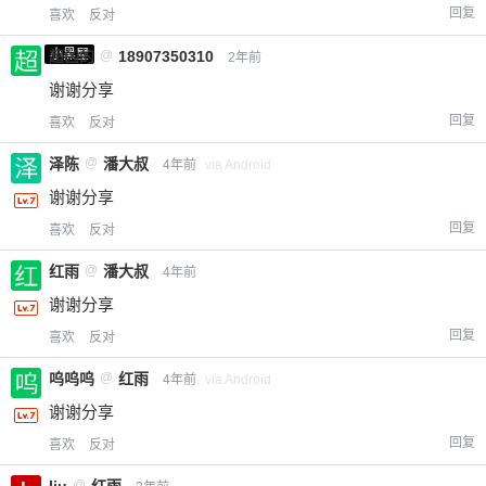
回复
喜欢
反对
小黑屋
超凶的
@
18907350310
2年前
谢谢分享
回复
喜欢
反对
泽陈
@
潘大叔
4年前
via Android
谢谢分享
回复
喜欢
反对
红雨
@
潘大叔
4年前
谢谢分享
回复
喜欢
反对
呜呜呜
@
红雨
4年前
via Android
谢谢分享
回复
喜欢
反对
liu
@
红雨