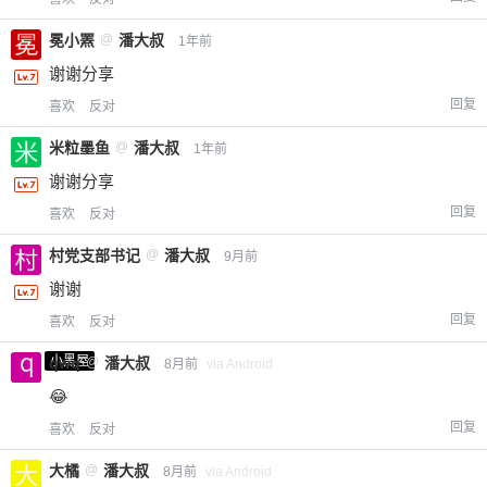
冕小罴
@
潘大叔
1年前
谢谢分享
回复
喜欢
反对
米粒墨鱼
@
潘大叔
1年前
谢谢分享
回复
喜欢
反对
村党支部书记
@
潘大叔
9月前
谢谢
回复
喜欢
反对
小黑屋
qwq
@
潘大叔
8月前
via Android
😂
回复
喜欢
反对
大橘
@
潘大叔
8月前
via Android