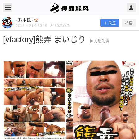
2019/4/21
-熊本熊- @ 御品熊风
-熊本熊-
关注
私信
2019-4-21 0:30:19
8480
次点击
[vfactory]熊弄 まいじり
为您朗读
[vfactory]熊弄 まいじり
当前隐藏内容需要支付100熊币 已有84人支付 登录