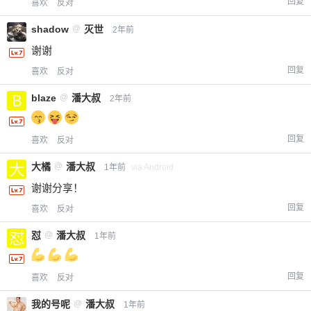
回复
喜欢
反对
shadow
@
灭世
2年前
谢谢
回复
喜欢
反对
blaze
@
潘大叔
2年前
回复
喜欢
反对
大橘
@
潘大叔
1年前
via Android
谢谢分享！
回复
喜欢
反对
怼
@
潘大叔
1年前
回复
喜欢
反对
我的号呢
@
潘大叔
1年前