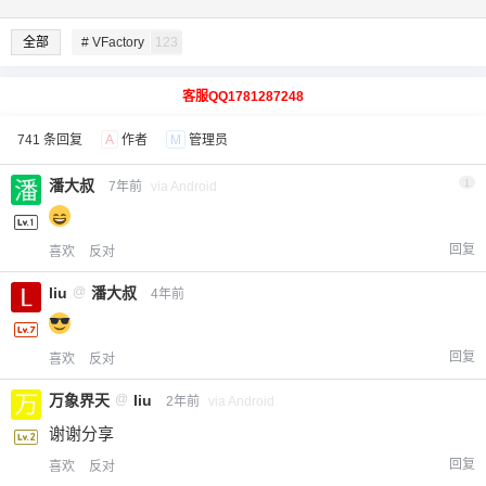
全部
# VFactory
123
客服QQ1781287248
741 条回复
A
作者
M
管理员
潘大叔
1
7年前
via Android
回复
喜欢
反对
liu
@
潘大叔
4年前
回复
喜欢
反对
万象界天
@
liu
2年前
via Android
谢谢分享
回复
喜欢
反对