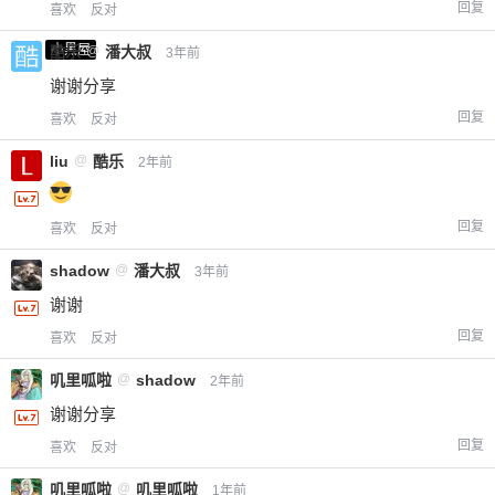
限。
回复
喜欢
反对
小黑屋
酷乐
@
潘大叔
3年前
谢谢分享
忘记密码？
找回
已有帐号？
登录
立刻支付
回复
喜欢
反对
liu
@
酷乐
2年前
立刻支付
回复
喜欢
反对
shadow
@
潘大叔
3年前
谢谢
回复
喜欢
反对
叽里呱啦
@
shadow
2年前
谢谢分享
回复
喜欢
反对
叽里呱啦
@
叽里呱啦
1年前