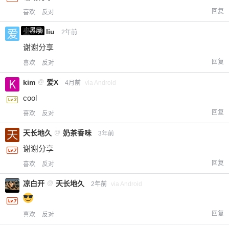
回复
喜欢
反对
小黑屋
爱X
@
liu
2年前
谢谢分享
回复
喜欢
反对
kim
@
爱X
4月前
via Android
cool
回复
喜欢
反对
天长地久
@
奶茶香味
3年前
谢谢分享
回复
喜欢
反对
凉白开
@
天长地久
2年前
via Android
回复
喜欢
反对