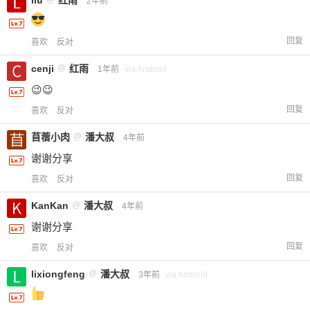
2年前
回复
喜欢
反对
cenji
@
红雨
1年前
via Android
😉😉
回复
喜欢
反对
苜蓿小肉
@
潘大叔
给-熊本熊-打赏
4年前
谢谢分享
付费内容
2
5
10
回复
喜欢
反对
元
元
元
KanKan
@
潘大叔
4年前
20
50
自定义
元
元
谢谢分享
回复
喜欢
反对
¥
6位以上
lixiongfeng
@
潘大叔
3年前
via Android
您没有权限发布内容，请购买会员或者提升权
6位以上