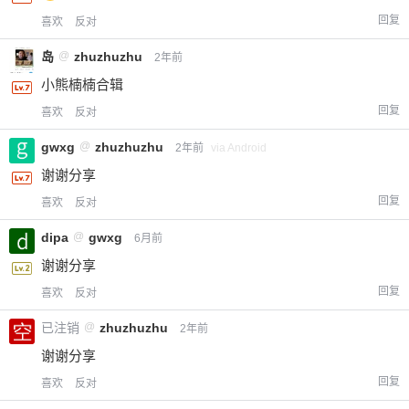
回复
喜欢
反对
岛
@
zhuzhuzhu
2年前
小熊楠楠合辑
回复
喜欢
反对
gwxg
@
zhuzhuzhu
2年前
via Android
给-熊本熊-打赏
谢谢分享
回复
喜欢
反对
付费内容
2
5
10
元
元
元
dipa
@
gwxg
6月前
20
50
谢谢分享
自定义
元
元
回复
喜欢
反对
¥
已注销
@
zhuzhuzhu
2年前
6位以上
谢谢分享
您没有权限发布内容，请购买会员或者提升权
6位以上
回复
喜欢
反对
限。