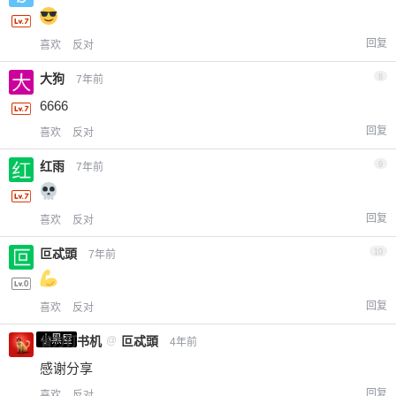
回复
喜欢
反对
大狗
8
7年前
6666
回复
喜欢
反对
红雨
9
7年前
回复
喜欢
反对
叵忒頭
10
7年前
回复
喜欢
反对
小黑屋
省力钉书机
@
叵忒頭
4年前
感谢分享
回复
喜欢
反对