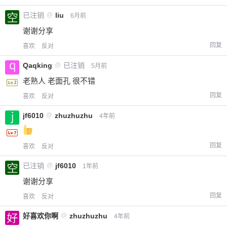
已注销
@
liu
6月前
谢谢分享
回复
喜欢
反对
Qaqking
@
已注销
5月前
老熟人 老面孔 很不错
回复
喜欢
反对
jf6010
@
zhuzhuzhu
4年前
回复
喜欢
反对
已注销
@
jf6010
1年前
谢谢分享
回复
喜欢
反对
好喜欢你啊
@
zhuzhuzhu
4年前