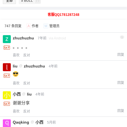
全部
# BULL
77
客服QQ1781287248
747 条回复
A
作者
M
管理员
zhuzhuzhu
1
7年前
via Android
。。。。
回复
喜欢
反对
liu
@
zhuzhuzhu
4年前
回复
喜欢
反对
小西
@
liu
4年前
谢谢分享
回复
喜欢
反对
Qaqking
@
小西
5月前