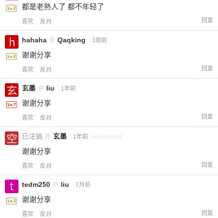
都是老熟人了 都不年轻了
回复
喜欢
反对
hahaha
@
Qaqking
3周前
谢谢分享
回复
喜欢
反对
玄墨
@
liu
1年前
谢谢分享
回复
喜欢
反对
已注销
@
玄墨
1年前
via Android
谢谢分享
回复
喜欢
反对
tedm250
@
liu
7月前
谢谢分享
回复
喜欢
反对