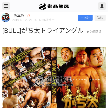
2019/4/03
-熊本熊- @ 御品熊风
-熊本熊-
关注
私信
2019-4-3 20:21:14
6866
次点击
[BULL]がち太トライアングル
为您朗读
[BULL]がち太トライアングル
当前隐藏内容需要支付100熊币 已有201人支付 登