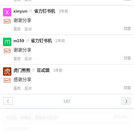
xinyun
@
省力钉书机
3年前
谢谢分享
回复
喜欢
反对
m159
@
省力钉书机
2年前
谢谢分享
回复
喜欢
反对
虎门熊熊
@
叵忒頭
3年前
感谢分享
回复
喜欢
反对
❮
❯
1/67
修改资料
欢迎您，新朋友，感谢参与互动！