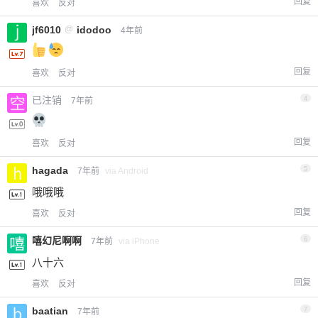
回复
喜欢
反对
jf6010
@
idodoo
4年前
回复
喜欢
反对
已注销
4
7年前
回复
喜欢
反对
hagada
5
7年前
via Android
哦哦哦
回复
喜欢
反对
嘻幻尼啊啊
6
7年前
via iPhone
八十六
回复
喜欢
反对
baatian
7
7年前