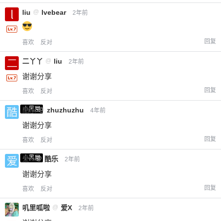
liu
@
lvebear
2年前
回复
喜欢
反对
二丫丫
@
liu
2年前
谢谢分享
回复
喜欢
反对
小黑屋
酷乐
@
zhuzhuzhu
4年前
谢谢分享
回复
喜欢
反对
小黑屋
爱X
@
酷乐
2年前
谢谢分享
回复
喜欢
反对
叽里呱啦
@
爱X
2年前