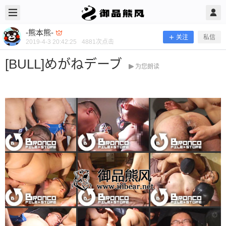
2019/4/03
-熊本熊- @ 御品熊风
-熊本熊-
关注
私信
2019-4-3 20:42:25
4881
次点击
[BULL]めがねデーブ
为您朗读
[BULL]めがねデーブ
当前隐藏内容需要支付300熊币 已有117人支付 登