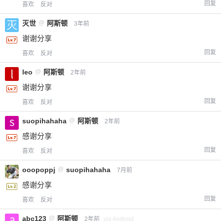
回复
喜欢
反对
您没有权限发布内容，请购买会员或者提升权
6位以上
灭世
@
阿斯顿
3年前
限。
谢谢分享
回复
喜欢
反对
忘记密码？
找回
已有帐号？
登录
leo
@
阿斯顿
立刻支付
2年前
谢谢分享
立刻支付
回复
喜欢
反对
suopihahaha
@
阿斯顿
2年前
感谢分享
回复
喜欢
反对
ooopoppj
@
suopihahaha
7月前
感谢分享
回复
喜欢
反对
abc123
@
阿斯顿
2年前
via Android