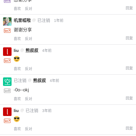
回复
喜欢
反对
叽里呱啦
@
已注销
1年前
谢谢分享
回复
喜欢
反对
liu
@
熊叔叔
4年前
回复
喜欢
反对
已注销
@
熊叔叔
4年前
-0o--okj
回复
喜欢
反对
liu
@
已注销
3年前
回复
喜欢
反对