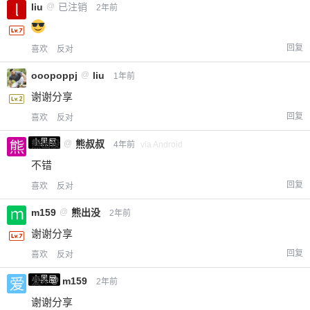
liu
@
已注销
2年前
回复
喜欢
反对
ooopoppj
@
liu
1年前
谢谢分享
回复
喜欢
反对
小黑屋
熊出没
@
熊叔叔
4年前
via Android
不错
回复
喜欢
反对
m159
@
熊出没
2年前
谢谢分享
回复
喜欢
反对
小黑屋
爱X
@
m159
2年前
谢谢分享