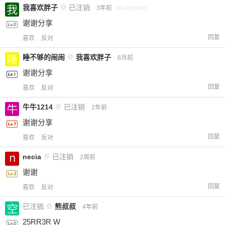
我喜欢胖子
@
已注销
3年前
via Android
谢谢分享
回复
喜欢
反对
睡不够的闹闹
@
我喜欢胖子
8月前
谢谢分享
回复
喜欢
反对
牛牛1214
@
已注销
2年前
谢谢分享
回复
喜欢
反对
necia
@
已注销
2周前
谢谢
回复
喜欢
反对
已注销
@
熊叔叔
4年前
25RR3R W