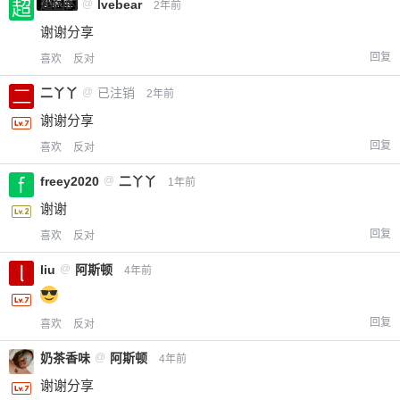
小黑屋
超凶的
@
lvebear
2年前
谢谢分享
回复
喜欢
反对
二丫丫
@
已注销
2年前
谢谢分享
回复
喜欢
反对
freey2020
@
二丫丫
1年前
谢谢
回复
喜欢
反对
liu
@
阿斯顿
4年前
回复
喜欢
反对
奶茶香味
@
阿斯顿
4年前
谢谢分享