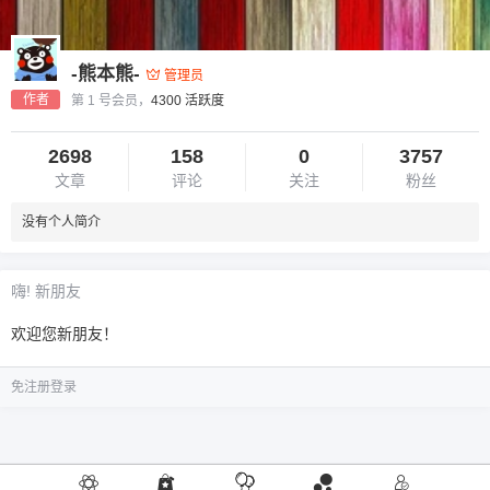
-熊本熊-
管理员
作者
第 1 号会员，
4300 活跃度
2698
158
0
3757
文章
评论
关注
粉丝
没有个人简介
嗨! 新朋友
欢迎您新朋友！
免注册登录