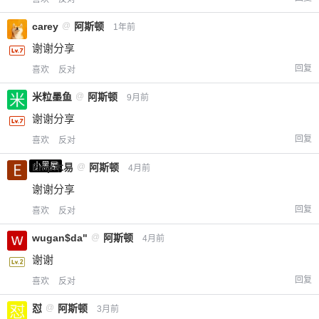
carey
@
阿斯顿
1年前
谢谢分享
回复
喜欢
反对
米粒墨鱼
@
阿斯顿
9月前
谢谢分享
回复
喜欢
反对
小黑屋
Emp木易
@
阿斯顿
4月前
谢谢分享
回复
喜欢
反对
wugan$da"
@
阿斯顿
4月前
谢谢
回复
喜欢
反对
怼
@
阿斯顿
3月前