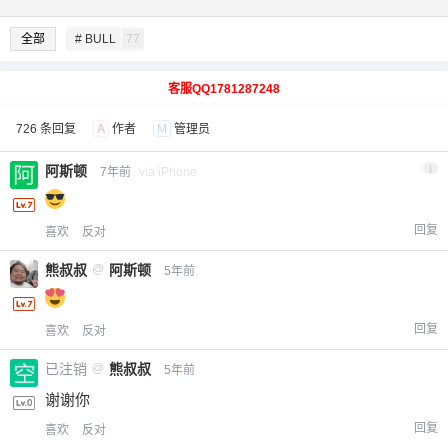
全部
# BULL
77
客服QQ1781287248
726 条回复
A
作者
M
管理员
阿斯顿
1
7年前
via iPhone
回复
喜欢
反对
熊叔叔
@
阿斯顿
5年前
回复
喜欢
反对
已注销
@
熊叔叔
5年前
谢谢你
回复
喜欢
反对