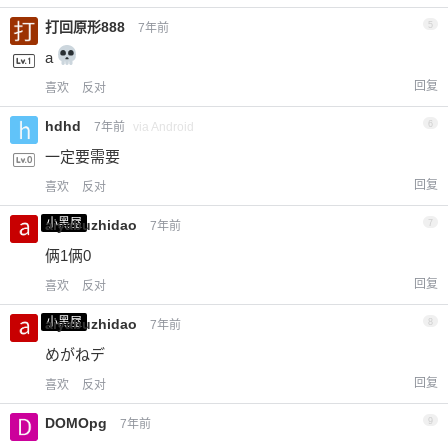
打回原形888
5
7年前
a
回复
喜欢
反对
hdhd
6
7年前
via Android
一定要需要
回复
喜欢
反对
小黑屋
aiyabuzhidao
7
7年前
俩1俩0
回复
喜欢
反对
小黑屋
aiyabuzhidao
8
7年前
めがねデ
回复
喜欢
反对
DOMOpg
9
7年前