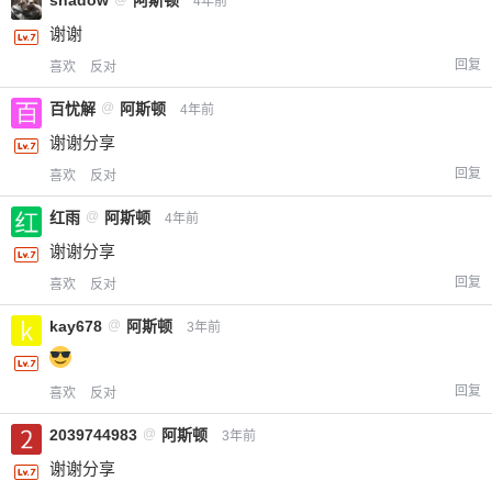
4年前
谢谢
回复
喜欢
反对
百忧解
@
阿斯顿
4年前
谢谢分享
回复
喜欢
反对
红雨
@
阿斯顿
4年前
谢谢分享
给-熊本熊-打赏
回复
喜欢
反对
kay678
@
阿斯顿
3年前
付费内容
2
5
10
元
元
元
20
50
回复
喜欢
反对
自定义
元
元
2039744983
@
阿斯顿
3年前
¥
谢谢分享
6位以上