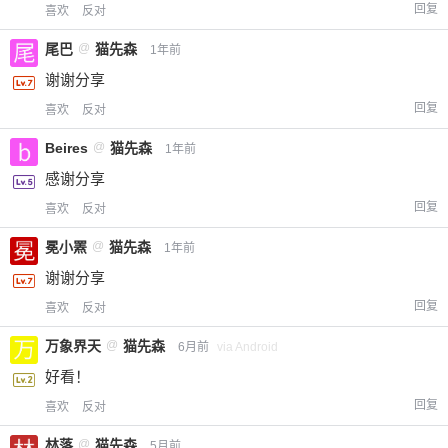
回复
喜欢
反对
尾巴
@
猫先森
1年前
谢谢分享
回复
喜欢
反对
Beires
@
猫先森
1年前
感谢分享
回复
喜欢
反对
冕小罴
@
猫先森
1年前
谢谢分享
回复
喜欢
反对
万象界天
@
猫先森
6月前
via Android
好看！
回复
喜欢
反对
林落
@
猫先森
5月前