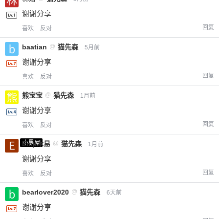
谢谢分享
回复
喜欢
反对
baatian
@
猫先森
5月前
谢谢分享
回复
喜欢
反对
熊宝宝
@
猫先森
1月前
谢谢分享
回复
喜欢
反对
小黑屋
Emp木易
@
猫先森
1月前
谢谢分享
回复
喜欢
反对
bearlover2020
@
猫先森
6天前
谢谢分享