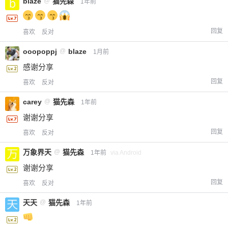
立刻支付
blaze
@
猫先森
1年前
立刻支付
回复
喜欢
反对
ooopoppj
@
blaze
1月前
感谢分享
回复
喜欢
反对
carey
@
猫先森
1年前
谢谢分享
回复
喜欢
反对
万象界天
@
猫先森
1年前
via Android
谢谢分享
回复
喜欢
反对
天天
@
猫先森
1年前