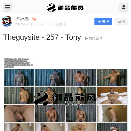
2019/6/04
-熊本熊- @ 御品熊风
-熊本熊-
关注
私信
2019-6-4 10:38:24
3843
次点击
Theguysite - 257 - Tony
为您朗读
Theguysite - 257 - Tony
当前隐藏内容需要支付100熊币 已有23人支付 登录