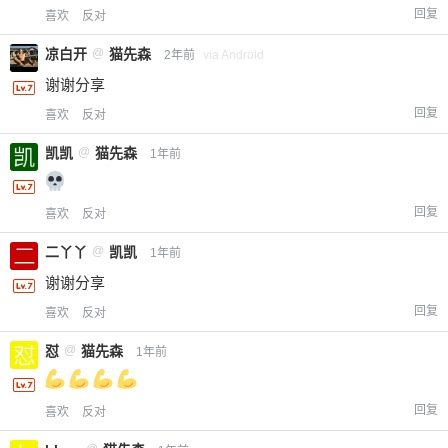
回复
喜欢
反对
凉白开
@
猫先森
2年前
via Android
谢谢分享
给-熊本熊-打赏
回复
喜欢
反对
凯凯
@
猫先森
1年前
付费内容
2
5
10
元
元
元
20
50
回复
自定义
喜欢
反对
元
元
二丫丫
@
凯凯
1年前
¥
谢谢分享
6位以上
回复
喜欢
反对
您没有权限发布内容，请购买会员或者提升权
6位以上
怼
@
猫先森
1年前
限。
回复
喜欢
反对
忘记密码？
找回
已有帐号？
登录