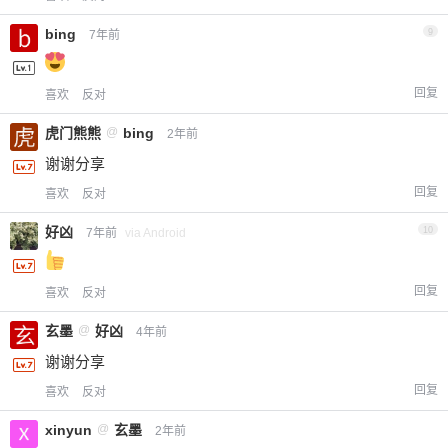
bing
9
7年前
回复
喜欢
反对
虎门熊熊
@
bing
2年前
谢谢分享
回复
喜欢
反对
好凶
10
7年前
via Android
回复
喜欢
反对
玄墨
@
好凶
4年前
谢谢分享
回复
喜欢
反对
xinyun
@
玄墨
2年前