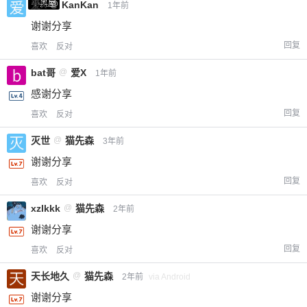
小黑屋
爱X
@
KanKan
1年前
谢谢分享
回复
喜欢
反对
bat哥
@
爱X
1年前
感谢分享
回复
喜欢
反对
灭世
@
猫先森
3年前
谢谢分享
回复
喜欢
反对
xzlkkk
@
猫先森
2年前
谢谢分享
回复
喜欢
反对
天长地久
@
猫先森
2年前
via Android
谢谢分享