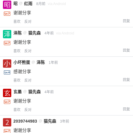
昭
@
红雨
8月前
via Android
谢谢分享
回复
喜欢
反对
泽陈
@
猫先森
4年前
via Android
谢谢分享
回复
喜欢
反对
小坏熊蛋
@
泽陈
1年前
感谢分享
回复
喜欢
反对
玄墨
@
猫先森
4年前
谢谢分享
回复
喜欢
反对
2039744983
@
猫先森
3年前
谢谢分享