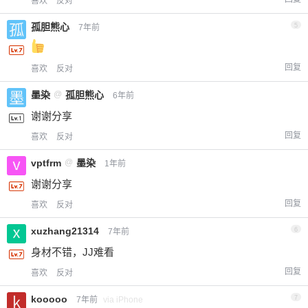
喜欢
反对
孤胆熊心
5
7年前
回复
喜欢
反对
墨染
@
孤胆熊心
6年前
谢谢分享
回复
喜欢
反对
vptfrm
@
墨染
1年前
谢谢分享
回复
喜欢
反对
xuzhang21314
6
7年前
身材不错，JJ难看
回复
喜欢
反对
kooooo
7
7年前
via iPhone