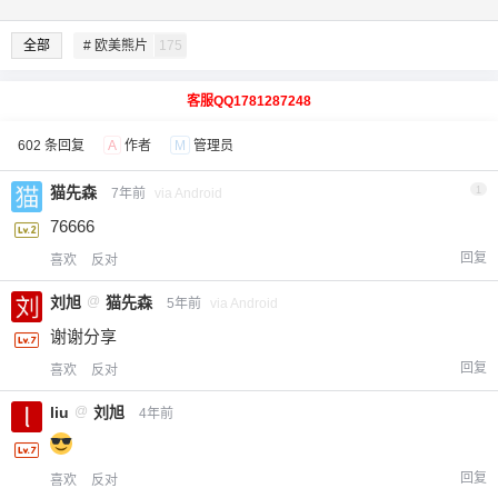
全部
# 欧美熊片
175
客服QQ1781287248
602 条回复
A
作者
M
管理员
猫先森
1
7年前
via Android
76666
回复
喜欢
反对
刘旭
@
猫先森
5年前
via Android
谢谢分享
回复
喜欢
反对
liu
@
刘旭
4年前
回复
喜欢
反对