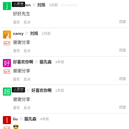
小黑屋
jiangwen
@
刘旭
3月前
via Android
好好先生
回复
喜欢
反对
carey
@
刘旭
2月前
谢谢分享
回复
喜欢
反对
好喜欢你啊
@
猫先森
4年前
谢谢分享
回复
喜欢
反对
小黑屋
超凶的
@
好喜欢你啊
1年前
谢谢分享
回复
喜欢
反对
liu
@
猫先森
4年前