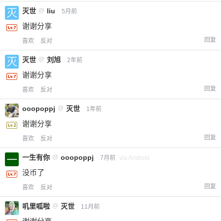
灭世
@
liu
5月前
谢谢分享
回复
喜欢
反对
灭世
@
刘旭
2年前
谢谢分享
回复
喜欢
反对
ooopoppj
@
灭世
1年前
谢谢分享
回复
喜欢
反对
一生有你
@
ooopoppj
7月前
via Android
没币了
回复
喜欢
反对
叽里呱啦
@
灭世
11月前