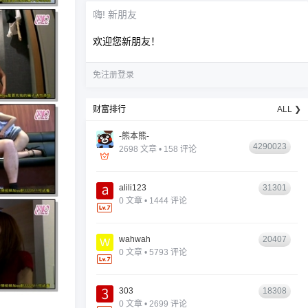
嗨! 新朋友
欢迎您新朋友！
免注册登录
财富排行
ALL ❯
-熊本熊-
4290023
2698 文章 • 158 评论
alili123
31301
0 文章 • 1444 评论
wahwah
20407
0 文章 • 5793 评论
303
18308
0 文章 • 2699 评论