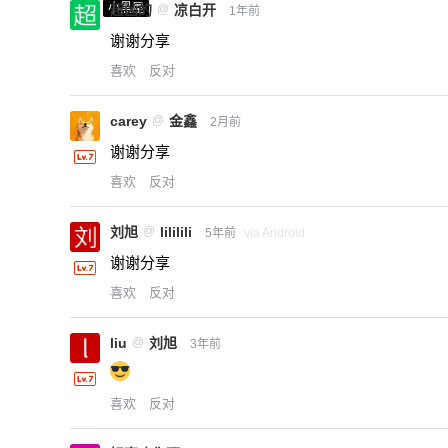
小黑屋
超凶的
@
凉白开
1年前
谢谢分享
喜欢
反对
carey
@
金鑫
2月前
谢谢分享
喜欢
反对
刘旭
@
lililili
5年前
via Android
谢谢分享
喜欢
反对
liu
@
刘旭
3年前
喜欢
反对