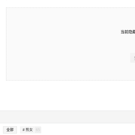
当前隐
全部
# 熊女
65