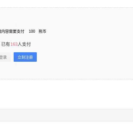
藏内容需要支付
100
熊币
已有
163
人支付
登录
立刻注册