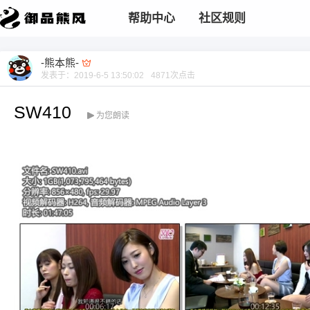
帮助中心
社区规则
-熊本熊-
发表于：
2019-6-5 13:50:02
4871
次点击
SW410
为您朗读