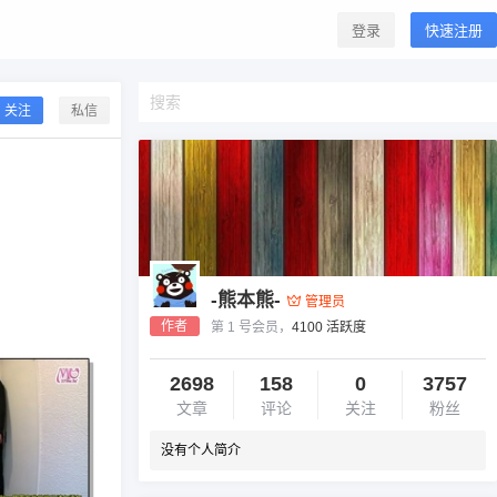
登录
快速注册
关注
私信
-熊本熊-
管理员
作者
第 1 号会员，
4100 活跃度
2698
158
0
3757
文章
评论
关注
粉丝
没有个人简介