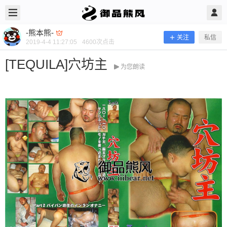
2019/4/04
-熊本熊- @ 御品熊风
-熊本熊-
关注
私信
2019-4-4 11:27:05
4600
次点击
[TEQUILA]穴坊主
为您朗读
[TEQUILA]穴坊主
当前隐藏内容需要支付100熊币 已有76人支付 登录