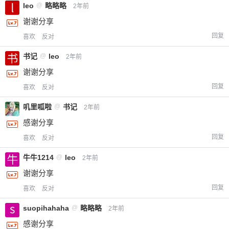
leo
@
略略略
2年前
谢谢分享
回复
喜欢
反对
书记
@
leo
2年前
谢谢分享
回复
喜欢
反对
叽里呱啦
@
书记
2年前
感谢分享
回复
喜欢
反对
给-熊本熊-打赏
牛牛1214
@
leo
2年前
付费内容
2
5
10
谢谢分享
元
元
元
回复
喜欢
反对
20
50
自定义
元
元
suopihahaha
@
略略略
2年前
感谢分享