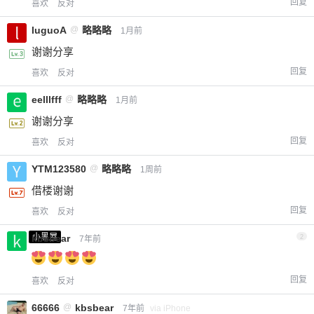
回复
喜欢
反对
luguoA
@
略略略
1月前
谢谢分享
回复
喜欢
反对
eelllfff
@
略略略
1月前
谢谢分享
回复
喜欢
反对
YTM123580
@
略略略
1周前
借楼谢谢
回复
喜欢
反对
小黑屋
kbsbear
2
7年前
回复
喜欢
反对
66666
@
kbsbear
7年前
via iPhone