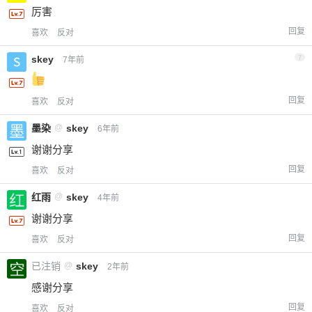
厉害
回复
喜欢
反对
skey
7
7年前
回复
喜欢
反对
墨染
@
skey
6年前
谢谢分享
回复
喜欢
反对
红雨
@
skey
4年前
谢谢分享
回复
喜欢
反对
已注销
@
skey
2年前
感谢分享
回复
喜欢
反对