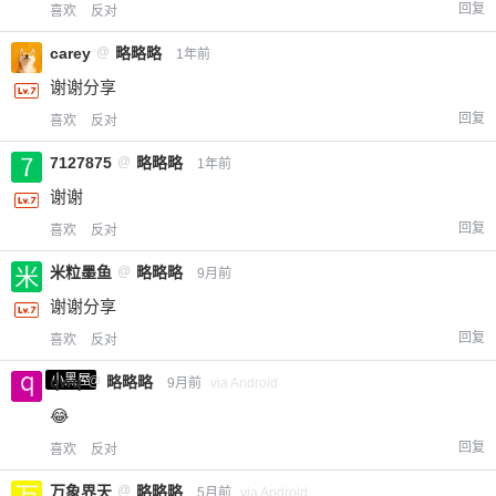
回复
喜欢
反对
carey
@
略略略
1年前
谢谢分享
回复
喜欢
反对
7127875
@
略略略
1年前
谢谢
回复
喜欢
反对
米粒墨鱼
@
略略略
9月前
谢谢分享
回复
喜欢
反对
小黑屋
qwq
@
略略略
9月前
via Android
😂
回复
喜欢
反对
万象界天
@
略略略
5月前
via Android