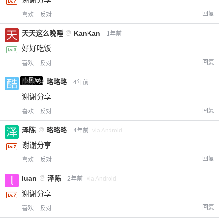
回复
喜欢
反对
天天这么晚睡
@
KanKan
1年前
好好吃饭
回复
喜欢
反对
小黑屋
酷乐
@
略略略
4年前
谢谢分享
回复
喜欢
反对
泽陈
@
略略略
4年前
via Android
谢谢分享
回复
喜欢
反对
luan
@
泽陈
2年前
via Android
谢谢分享
回复
喜欢
反对