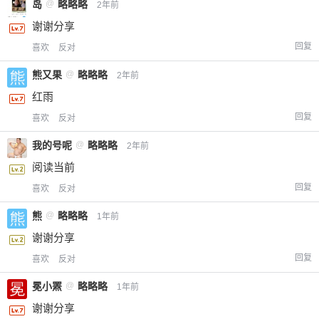
岛
@
略略略
2年前
谢谢分享
回复
喜欢
反对
熊又果
@
略略略
2年前
红雨
回复
喜欢
反对
我的号呢
@
略略略
2年前
阅读当前
回复
喜欢
反对
熊
@
略略略
1年前
谢谢分享
回复
喜欢
反对
冕小罴
@
略略略
1年前
谢谢分享