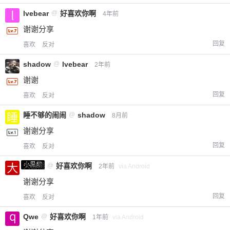
lvebear
@
好喜欢你啊
4年前
谢谢分享
回复
喜欢
反对
shadow
@
lvebear
2年前
谢谢
回复
喜欢
反对
睡不够的闹闹
@
shadow
8月前
谢谢分享
回复
喜欢
反对
小黑屋
大白熊
@
好喜欢你啊
2年前
via Android
谢谢分享
回复
喜欢
反对
Qwe
@
好喜欢你啊
1年前
via Android