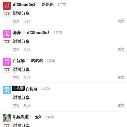
df35bad0e3
@
略略略
4年前
谢谢分享
回复
喜欢
反对
海海
@
df35bad0e3
2年前
谢谢分享
回复
喜欢
反对
百忧解
@
略略略
4年前
谢谢分享
回复
喜欢
反对
小黑屋
爱X
@
百忧解
2年前
谢谢分享
回复
喜欢
反对
叽里呱啦
@
爱X
2年前
谢谢分享