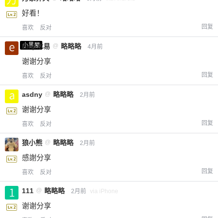
好看！
回复
喜欢
反对
小黑屋
Emp木易
@
略略略
4月前
谢谢分享
回复
喜欢
反对
asdny
@
略略略
2月前
谢谢分享
回复
喜欢
反对
狼小熊
@
略略略
2月前
感謝分享
回复
喜欢
反对
111
@
略略略
2月前
via iPhone
谢谢分享