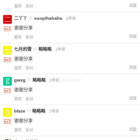
¥
6位以上
回复
喜欢
反对
二丫丫
@
suopihahaha
2年前
您没有权限发布内容，请购买会员或者提升权
6位以上
限。
谢谢分享
回复
喜欢
反对
七月的雪
@
略略略
2年前
忘记密码？
找回
已有帐号？
登录
立刻支付
谢谢分享
回复
喜欢
反对
立刻支付
gwxg
@
略略略
2年前
via Android
谢谢分享
回复
喜欢
反对
blaze
@
略略略
2年前
谢谢分享
回复
喜欢
反对