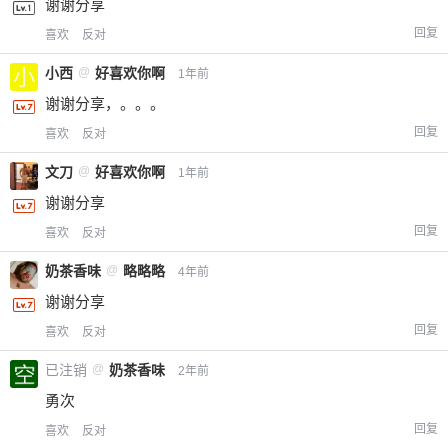
谢谢分享
回复
喜欢
反对
小西
@
好喜欢你啊
1年前
谢谢分享，。。。
回复
喜欢
反对
文刀
@
好喜欢你啊
1年前
谢谢分享
回复
喜欢
反对
奶茶香味
@
略略略
4年前
谢谢分享
回复
喜欢
反对
已注销
@
奶茶香味
2年前
勇次
回复
喜欢
反对