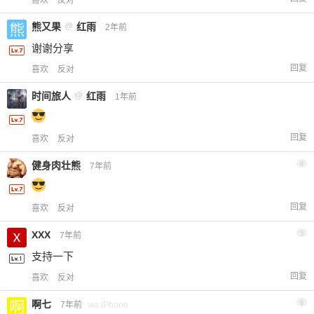
熊又果
@
红雨
2年前
谢谢分享
回复
喜欢
反对
时间旅人
@
红雨
1年前
回复
喜欢
反对
健身肉壮熊
4
7年前
回复
喜欢
反对
XXX
5
7年前
支持一下
回复
喜欢
反对
啊七
6
7年前
via iPhone