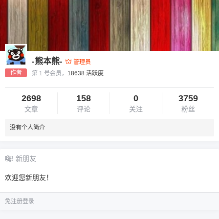
-熊本熊-
管理员
作者
第 1 号会员，
18638 活跃度
2698
158
0
3759
文章
评论
关注
粉丝
没有个人简介
嗨! 新朋友
欢迎您新朋友！
免注册登录