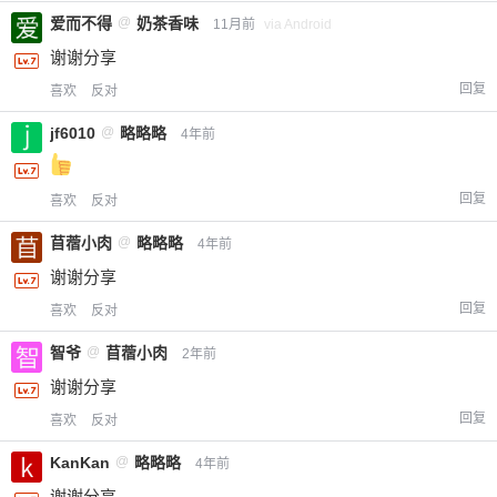
爱而不得
@
奶茶香味
11月前
via Android
谢谢分享
回复
喜欢
反对
jf6010
@
略略略
4年前
回复
喜欢
反对
苜蓿小肉
@
略略略
4年前
谢谢分享
回复
喜欢
反对
智爷
@
苜蓿小肉
2年前
谢谢分享
回复
喜欢
反对
KanKan
@
略略略
4年前
谢谢分享