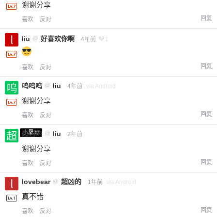
谢谢分享
回复
喜欢
反对
liu
@
好喜欢你啊
4年前
1
回复
喜欢
反对
呜呜呜
@
liu
4年前
via Android
谢谢分享
回复
喜欢
反对
小黑屋
超凶的
@
liu
2年前
谢谢分享
回复
喜欢
反对
lovebear
@
超凶的
1年前
via Android
真不错
回复
喜欢
反对