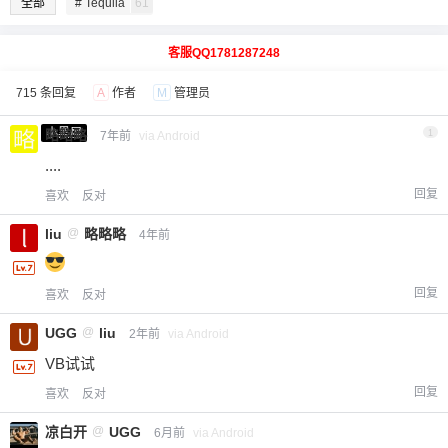
全部
# Tequila
61
客服QQ1781287248
715 条回复
A
作者
M
管理员
小黑屋
略略略
1
7年前
via Android
....
回复
喜欢
反对
liu
@
略略略
4年前
回复
喜欢
反对
UGG
@
liu
2年前
via Android
VB试试
回复
喜欢
反对
凉白开
@
UGG
6月前
via Android