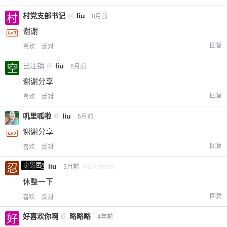
村党支部书记
@
liu
8月前
谢谢
回复
喜欢
反对
已注销
@
liu
6月前
谢谢分享
回复
喜欢
反对
叽里呱啦
@
liu
6月前
谢谢分享
回复
喜欢
反对
小黑屋
忍者
@
liu
3月前
via Android
休整一下
回复
喜欢
反对
好喜欢你啊
@
略略略
4年前