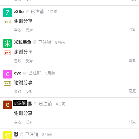
z36o
@
已注销
1年前
谢谢分享
回复
喜欢
反对
米粒墨鱼
@
已注销
9月前
谢谢分享
回复
喜欢
反对
cyc
@
已注销
5月前
谢谢分享
回复
喜欢
反对
小黑屋
Emp木易
@
已注销
4月前
谢谢分享
回复
喜欢
反对
怼
@
已注销
2月前