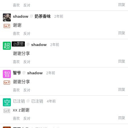
回复
喜欢
反对
shadow
@
奶茶香味
2年前
谢谢
回复
喜欢
反对
小黑屋
超凶的
@
shadow
2年前
谢谢分享
回复
喜欢
反对
智爷
@
shadow
2年前
谢谢分享
回复
喜欢
反对
已注销
@
已注销
4年前
xx z谢谢
回复
喜欢
反对