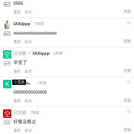
6666
回复
喜欢
反对
UUUppp
4
7年前
aaaaaaaaaaaaaaaaaa
回复
喜欢
反对
已注销
@
UUUppp
4年前
辛苦了
回复
喜欢
反对
小黑屋
KISSwu、
5
7年前
66666666666666
回复
喜欢
反对
已注销
6
7年前
好像没看过
回复
喜欢
反对