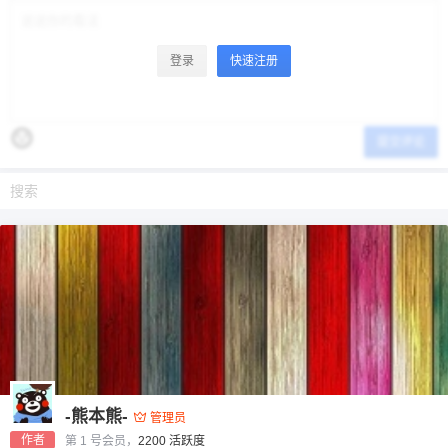
登录
快速注册
提交评论
-熊本熊-
管理员
作者
第 1 号会员，
2200 活跃度