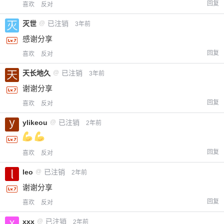
限。
回复
喜欢
反对
灭世
@
已注销
3年前
感谢分享
忘记密码？
找回
已有帐号？
登录
立刻支付
回复
喜欢
反对
天长地久
@
已注销
3年前
立刻支付
谢谢分享
回复
喜欢
反对
ylikeou
@
已注销
2年前
回复
喜欢
反对
leo
@
已注销
2年前
谢谢分享
回复
喜欢
反对
xxx
@
已注销
2年前