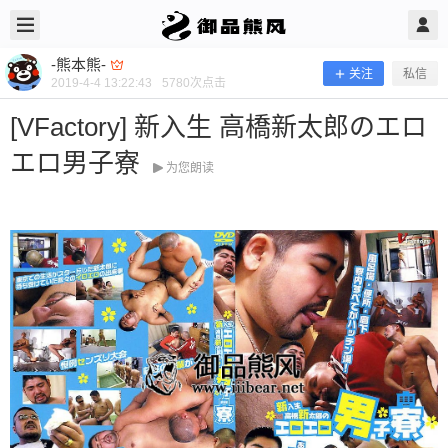
2019/4/04
-熊本熊- @ 御品熊风
-熊本熊-
关注
私信
2019-4-4 13:22:43
5780
次点击
[VFactory] 新入生 高橋新太郎のエロ
エロ男子寮
为您朗读
[VFactory] 新入生 高橋新太郎のエロ
エロ男子寮
当前隐藏内容需要支付100熊币 已有80人支付 登录