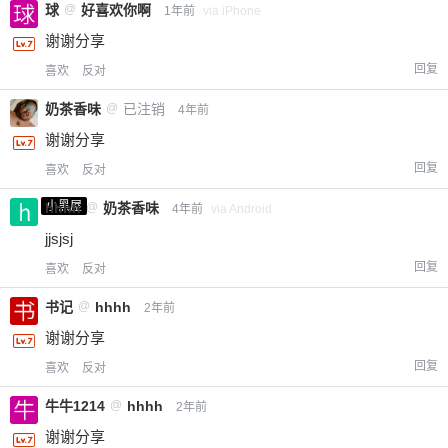
球
@
好喜欢你啊
1年前
via iPhone
谢谢分享
回复
喜欢
反对
奶茶香味
@
已注销
4年前
谢谢分享
回复
喜欢
反对
小黑屋
hhhh
@
奶茶香味
4年前
via Android
jjsjsj
回复
喜欢
反对
书记
@
hhhh
2年前
谢谢分享
回复
喜欢
反对
牛牛1214
@
hhhh
2年前
谢谢分享