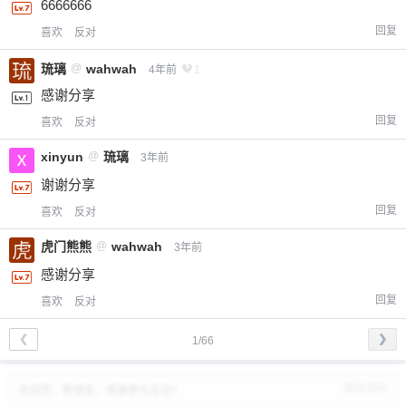
6666666
回复
喜欢
反对
琉璃
@
wahwah
4年前
1
感谢分享
回复
喜欢
反对
xinyun
@
琉璃
3年前
谢谢分享
回复
喜欢
反对
虎门熊熊
@
wahwah
3年前
感谢分享
回复
喜欢
反对
❮
❯
1/66
修改资料
欢迎您，新朋友，感谢参与互动！