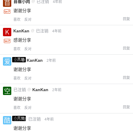
苜蓿小肉
@
已注销
4年前
谢谢分享
回复
喜欢
反对
KanKan
@
已注销
4年前
感谢分享
回复
喜欢
反对
小黑屋
爱X
@
KanKan
2年前
谢谢分享
回复
喜欢
反对
已注销
@
KanKan
2年前
谢谢分享
回复
喜欢
反对
小黑屋
酷乐
@
已注销
4年前
谢谢分享