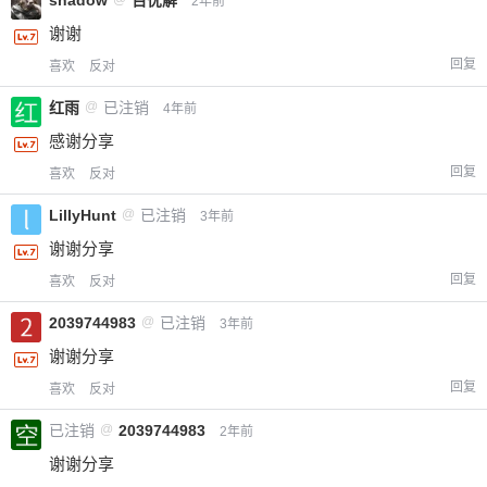
2年前
谢谢
回复
喜欢
反对
红雨
@
已注销
4年前
感谢分享
回复
喜欢
反对
LillyHunt
@
已注销
给-熊本熊-打赏
3年前
谢谢分享
付费内容
2
5
10
回复
喜欢
反对
元
元
元
2039744983
@
已注销
3年前
20
50
自定义
元
元
谢谢分享
回复
喜欢
反对
¥
6位以上
已注销
@
2039744983
2年前
谢谢分享
您没有权限发布内容，请购买会员或者提升权
6位以上