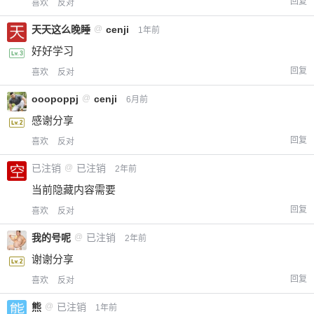
回复
喜欢
反对
天天这么晚睡
@
cenji
1年前
好好学习
回复
喜欢
反对
ooopoppj
@
cenji
6月前
感谢分享
回复
喜欢
反对
已注销
@
已注销
2年前
当前隐藏内容需要
回复
喜欢
反对
我的号呢
@
已注销
2年前
谢谢分享
回复
喜欢
反对
熊
@
已注销
1年前