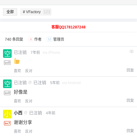
全部
# VFactory
123
客服QQ1781287248
740 条回复
A
作者
M
管理员
已注销
1
7年前
via iPhone
回复
喜欢
反对
已注销
@
已注销
5年前
via Android
好像是
回复
喜欢
反对
小西
@
已注销
4年前
谢谢分享
回复
喜欢
反对