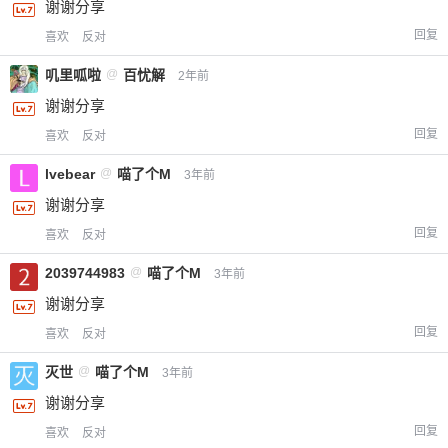
谢谢分享
回复
喜欢
反对
叽里呱啦
@
百忧解
2年前
谢谢分享
回复
喜欢
反对
lvebear
@
喵了个M
3年前
谢谢分享
回复
喜欢
反对
2039744983
@
喵了个M
3年前
谢谢分享
回复
喜欢
反对
给-熊本熊-打赏
灭世
@
喵了个M
3年前
谢谢分享
付费内容
2
5
10
元
元
元
回复
喜欢
反对