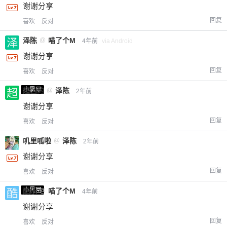
谢谢分享
回复
喜欢
反对
泽陈
@
喵了个M
4年前
via Android
谢谢分享
回复
喜欢
反对
小黑屋
超凶的
@
泽陈
2年前
谢谢分享
回复
喜欢
反对
叽里呱啦
@
泽陈
2年前
谢谢分享
回复
喜欢
反对
小黑屋
酷乐
@
喵了个M
4年前
谢谢分享
回复
喜欢
反对