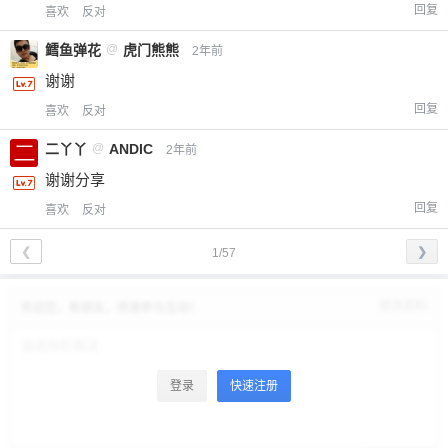
回复
喜欢
反对
鳕鱼弹花
@
虎门熊熊
2年前
谢谢
回复
喜欢
反对
二丫丫
@
ANDIC
2年前
谢谢分享
回复
喜欢
反对
❮
❯
1/57
修改资料
欢迎您，新朋友，感谢参与互动！
登录
快速注册