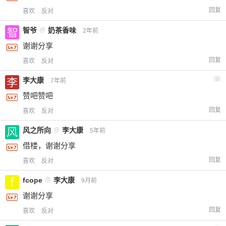
回复
喜欢
反对
智爷
@
奶茶香味
2年前
谢谢分享
回复
喜欢
反对
李大康
3
7年前
赞吧赞吧
回复
喜欢
反对
风之所向
@
李大康
5年前
借楼，谢谢分享
回复
喜欢
反对
fcope
@
李大康
9月前
谢谢分享
回复
喜欢
反对