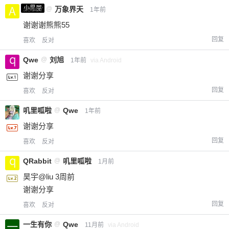
小黑屋
a0987
@
万象界天
1年前
谢谢谢熊熊55
回复
喜欢
反对
Qwe
@
刘旭
1年前
via Android
谢谢分享
回复
喜欢
反对
叽里呱啦
@
Qwe
1年前
谢谢分享
回复
喜欢
反对
QRabbit
@
叽里呱啦
1月前
昊宇@liu 3周前
谢谢分享
回复
喜欢
反对
一生有你
@
Qwe
11月前
via Android