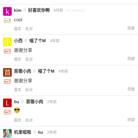
kim
@
好喜欢你啊
9月前
via Android
cool
回复
喜欢
反对
小西
@
喵了个M
4年前
谢谢分享
回复
喜欢
反对
苜蓿小肉
@
喵了个M
4年前
谢谢分享
回复
喜欢
反对
liu
@
苜蓿小肉
2年前
回复
喜欢
反对
叽里呱啦
@
liu
2年前