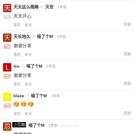
20
50
天天这么晚睡
@
灭世
自定义
1年前
元
元
天天开心
¥
回复
喜欢
反对
6位以上
天长地久
@
喵了个M
3年前
您没有权限发布内容，请购买会员或者提升权
6位以上
谢谢分享
限。
回复
喜欢
反对
leo
@
喵了个M
2年前
谢谢分享
忘记密码？
找回
已有帐号？
登录
立刻支付
回复
喜欢
反对
立刻支付
blaze
@
喵了个M
2年前
回复
喜欢
反对
小黑屋
忍者
@
喵了个M
2年前
via Android