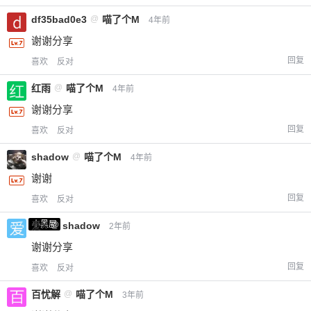
df35bad0e3
@
喵了个M
4年前
谢谢分享
回复
喜欢
反对
红雨
@
喵了个M
4年前
谢谢分享
回复
喜欢
反对
shadow
@
喵了个M
4年前
谢谢
回复
喜欢
反对
小黑屋
爱X
@
shadow
2年前
谢谢分享
回复
喜欢
反对
百忧解
@
喵了个M
3年前