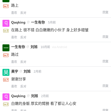
路上
回复
喜欢
反对
Qaqking
@
一生有你
5月前
在路上 很不错 白白嫩嫩的小伙子 身上好多褶皱
回复
喜欢
反对
一生有你
@
刘旭
10月前
via Android
路过
回复
喜欢
反对
昊宇
@
刘旭
2月前
谢谢分享
回复
喜欢
反对
Qaqking
@
刘旭
2月前
白嫩的身躯 厚实的臂膀 看了都让人心安
回复