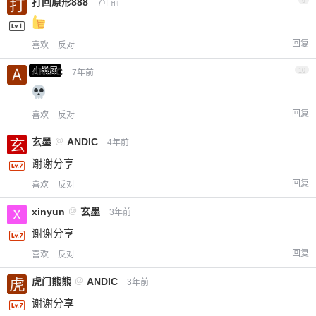
打回原形888
9
7年前
回复
喜欢
反对
小黑屋
ANDIC
10
7年前
回复
喜欢
反对
玄墨
@
ANDIC
4年前
谢谢分享
回复
喜欢
反对
xinyun
@
玄墨
3年前
谢谢分享
回复
喜欢
反对
虎门熊熊
@
ANDIC
3年前
谢谢分享