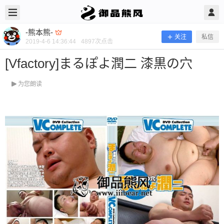
2019/4/06
-熊本熊- @ 御品熊风
-熊本熊-
关注
私信
2019-4-6 14:36:44
4897
次点击
[Vfactory]まるぽよ潤二 漆黒の穴
为您朗读
[Vfactory]まるぽよ潤二 漆黒の穴
当前隐藏内容需要支付100熊币 已有73人支付 登录