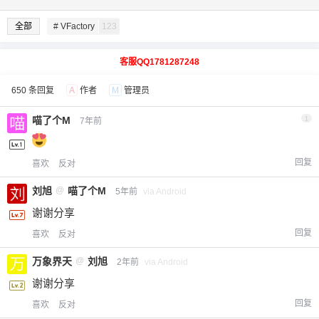
全部
# VFactory
123
客服QQ1781287248
650 条回复
A
作者
M
管理员
喵了个M
1
7年前
回复
喜欢
反对
刘旭
@
喵了个M
5年前
via Android
谢谢分享
回复
喜欢
反对
万象界天
@
刘旭
2年前
via Android
谢谢分享
回复
喜欢
反对