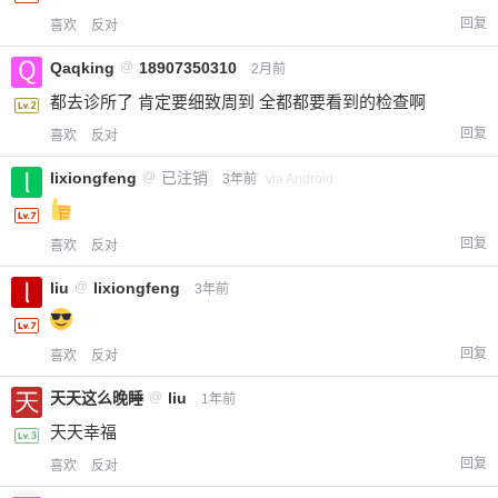
回复
喜欢
反对
Qaqking
@
18907350310
2月前
都去诊所了 肯定要细致周到 全都都要看到的检查啊
回复
喜欢
反对
lixiongfeng
@
已注销
3年前
via Android
回复
喜欢
反对
liu
@
lixiongfeng
3年前
回复
喜欢
反对
天天这么晚睡
@
liu
1年前
天天幸福
回复
喜欢
反对