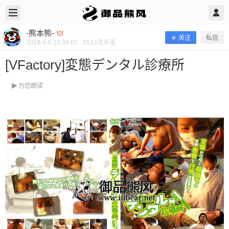
2019/4/06
-熊本熊- @ 御品熊风
-熊本熊-
关注
私信
2019-4-6 15:34:07
5533
次点击
[VFactory]変態デンタル診療所
为您朗读
[VFactory]変態デンタル診療所
当前隐藏内容需要支付100熊币 已有100人支付 登