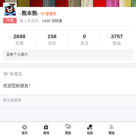
-熊本熊-
管理员
作者
第 1 号会员，
1400 活跃度
2698
158
0
3757
文章
评论
关注
粉丝
没有个人简介
嗨! 新朋友
欢迎您新朋友！
免注册登录
首页
商场
帮助
动态
登陆