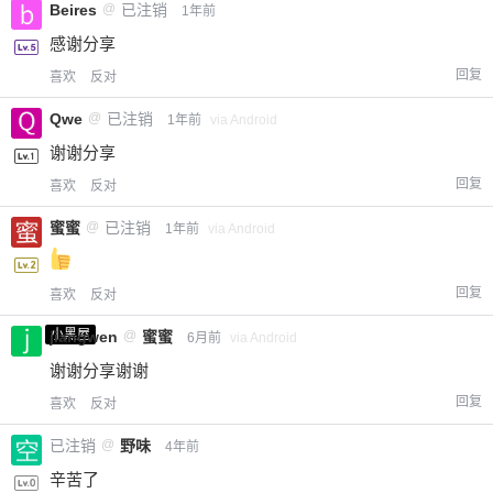
Beires
@
已注销
1年前
感谢分享
回复
喜欢
反对
Qwe
@
已注销
1年前
via Android
谢谢分享
回复
喜欢
反对
蜜蜜
@
已注销
1年前
via Android
回复
喜欢
反对
小黑屋
jiangwen
@
蜜蜜
6月前
via Android
谢谢分享谢谢
回复
喜欢
反对
已注销
@
野味
4年前
辛苦了