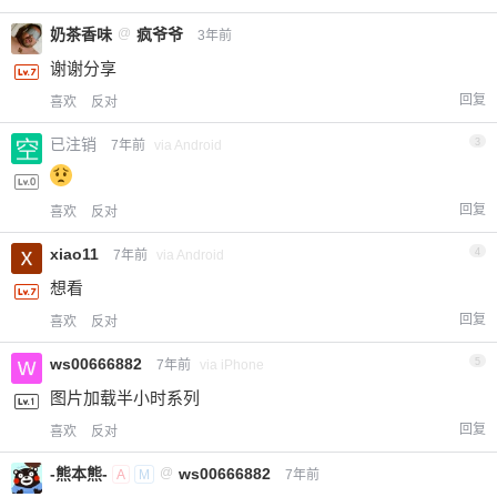
奶茶香味
@
疯爷爷
3年前
谢谢分享
回复
喜欢
反对
已注销
3
7年前
via Android
回复
喜欢
反对
xiao11
4
7年前
via Android
想看
回复
喜欢
反对
ws00666882
5
7年前
via iPhone
图片加载半小时系列
回复
喜欢
反对
-熊本熊-
@
ws00666882
A
M
7年前