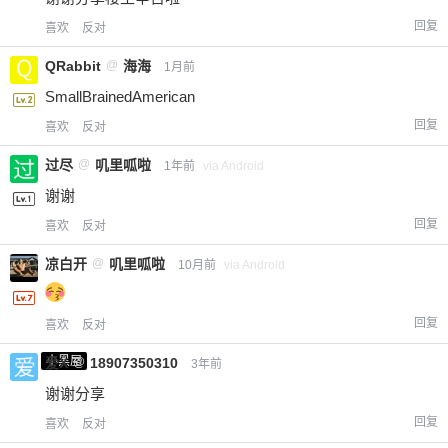
回复
喜欢
反对
QRabbit
@
海海
1月前
SmallBrainedAmerican
回复
喜欢
反对
过尽
@
叽里呱啦
1年前
via Android
谢谢
回复
喜欢
反对
凉白开
@
叽里呱啦
10月前
via Android
回复
喜欢
反对
小黑屋
爱X
@
18907350310
3年前
谢谢分享
回复
喜欢
反对