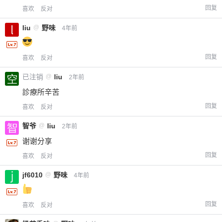
回复
喜欢
反对
liu
@
野味
4年前
回复
喜欢
反对
已注销
@
liu
2年前
診療所辛苦
回复
喜欢
反对
智爷
@
liu
2年前
谢谢分享
回复
喜欢
反对
jf6010
@
野味
4年前
回复
喜欢
反对