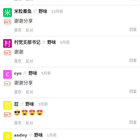
米粒墨鱼
@
野味
10月前
谢谢分享
回复
喜欢
反对
村党支部书记
@
野味
9月前
谢谢
回复
喜欢
反对
cyc
@
野味
5月前
谢谢分享
回复
喜欢
反对
怼
@
野味
3月前
回复
喜欢
反对
asdny
@
野味
1月前