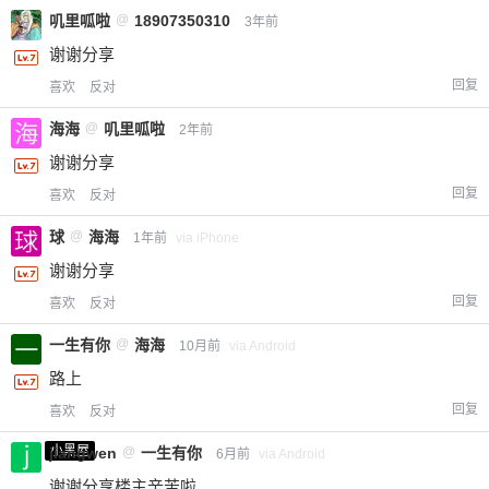
叽里呱啦
@
18907350310
3年前
谢谢分享
回复
喜欢
反对
海海
@
叽里呱啦
2年前
谢谢分享
回复
喜欢
反对
球
@
海海
1年前
via iPhone
谢谢分享
回复
喜欢
反对
一生有你
@
海海
10月前
via Android
路上
回复
喜欢
反对
小黑屋
jiangwen
@
一生有你
6月前
via Android
谢谢分享楼主辛苦啦