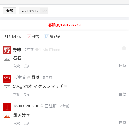
全部
# VFactory
123
客服QQ1781287248
618 条回复
A
作者
M
管理员
1
野味
7年前
1
via iPhone
看看
回复
喜欢
反对
已注销
@
野味
5年前
99kg 24才 イケメンマッチョ
回复
喜欢
反对
18907350310
@
已注销
4年前
谢谢分享
回复
喜欢
反对