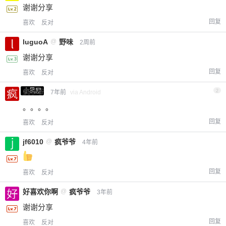
谢谢分享
回复
喜欢
反对
luguoA
@
野味
2周前
谢谢分享
回复
喜欢
反对
小黑屋
疯爷爷
2
7年前
via Android
。。。。
回复
喜欢
反对
jf6010
@
疯爷爷
4年前
回复
喜欢
反对
好喜欢你啊
@
疯爷爷
3年前
谢谢分享
回复
喜欢
反对