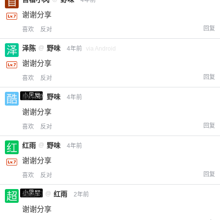
4年前
给-熊本熊-打赏
谢谢分享
回复
喜欢
反对
付费内容
2
5
10
元
元
元
泽陈
@
野味
4年前
via Android
20
50
自定义
元
元
谢谢分享
回复
喜欢
反对
¥
6位以上
小黑屋
酷乐
@
野味
4年前
谢谢分享
您没有权限发布内容，请购买会员或者提升权
6位以上
回复
喜欢
反对
限。
红雨
@
野味
4年前
谢谢分享
回复
忘记密码？
找回
已有帐号？
登录
喜欢
反对
立刻支付
小黑屋
超凶的
@
红雨
2年前
立刻支付
谢谢分享